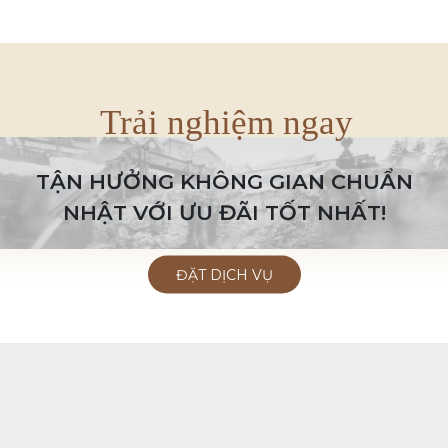
Trải nghiệm ngay
TẬN HƯỞNG KHÔNG GIAN CHUẨN
NHẬT VỚI ƯU ĐÃI TỐT NHẤT!
ĐẶT DỊCH VỤ