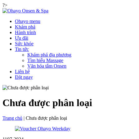
?>
Ohayo menu
Khám phá
Hành trình
Ưu đãi
Sức khỏe
Tin tức
Khám phá địa phương
Tìm hiểu Massage
Văn hóa tắm Onsen
Liên hệ
Đặt ngay
Chưa được phân loại
Trang chủ
|
Chưa được phân loại