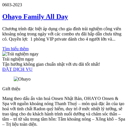
06
03-2023
Ohayo Family All Day
Chương trình đặc biệt áp dụng cho gia đình trải nghiệm công viên
khoáng nóng trong ngày với các combo ưu đãi hấp dẫn chưa từng
có. Quyền lợi: 1 phòng VIP private dành cho 4 người lớn và...
Tìm hiểu thêm
Trải nghiệm ngay
Tận hưởng không gian chuẩn nhật với ưu đãi tốt nhất!
ĐẶT DỊCH VỤ
Giới thiệu
Mang theo dấu ấn văn hoá Onsen Nhật Bản, OHAYO Onsen &
Spa với nguồn khoáng nóng Thanh Thuỷ – món quà đặc ân của tạo
hoá với tinh chất Radon quý hiếm, duy trì ở mức nhiệt lý tưởng, sẽ
trao tặng cho du khách hành trình nuôi dưỡng và chăm sóc thân –
tâm – trí từ sâu trong tâm hồn: Tắm khoáng nóng – Xông khô – Spa
– Trị liệu toàn diện.