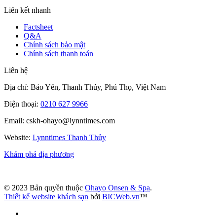
Liên kết nhanh
Factsheet
Q&A
Chính sách bảo mật
Chính sách thanh toán
Liên hệ
Địa chỉ: Bảo Yên, Thanh Thủy, Phú Thọ, Việt Nam
Điện thoại:
0210 627 9966
Email: cskh-ohayo@lynntimes.com
Website:
Lynntimes Thanh Thủy
Khám phá địa phương
© 2023 Bản quyền thuộc
Ohayo Onsen & Spa
.
Thiết kế website khách sạn
bởi
BICWeb.vn
™