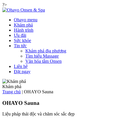
?>
Ohayo menu
Khám phá
Hành trình
Ưu đãi
Sức khỏe
Tin tức
Khám phá địa phương
Tìm hiểu Massage
Văn hóa tắm Onsen
Liên hệ
Đặt ngay
Khám phá
Trang chủ
|
OHAYO Sauna
OHAYO Sauna
Liệu pháp thải độc và chăm sóc sắc đẹp