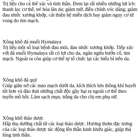
Trị liệu cho cả thể xác và tinh thần. Đem lại rất nhiều những lợi ích:
thanh lọc cơ thể, trẻ hóa làn da; giảm mỡ, điều chỉnh vóc dáng; giảm
đau nhức xương khớp, cải thiện hệ miễn dịch hay giảm nguy cơ tử
vong do tim mạch.
Xông khô đá muối Hymalaya
Trị liệu một số loại bệnh đau mỏi, đau nhức xương khớp. Tiếp xúc
với đá muối Hymalaya rất có lợi cho da, ngăn ngừa bướu cổ, tim
mạch. Ngoài ra còn giúp cơ thể tự tổ chức lại các biểu bì trên da.
Xông khô đá quý
Giúp giãn nở các mao mạch dưới da, kích thích lưu thông khí huyết
tốt hơn và đào thải những chất độc gây hại ra ngoài cơ thể theo
tuyến mồ hôi. Làm sạch mụn, trắng da cho chị em phụ nữ.
Xông khô thảo dược
Hấp thụ dưỡng chất từ các loại thảo dược. Hương thơm đặc trưng
của các loại thảo dược tác động lên thần kinh khứu giác, giúp thả
lỏng tinh thần.