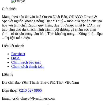
Giới thiệu
Mang theo dấu ấn văn hoá Onsen Nhật Bản, OHAYO Onsen &
Spa với nguồn khoáng nóng Thanh Thuỷ – món quà đặc ân của tạo
hoá với tinh chất Radon quý hiếm, duy trì ở mức nhiệt lý tưởng, sẽ
trao tặng cho du khách hành trình nuôi dưỡng và chăm sóc thân –
tâm – trí từ sâu trong tâm hồn: Tắm khoáng nóng – Xông khô – Spa
– Trị liệu toàn diện.
Liên kết nhanh
Factsheet
Q&A
Chính sách bảo mật
Chính sách thanh toán
Liên hệ
Địa chỉ: Bảo Yên, Thanh Thủy, Phú Thọ, Việt Nam
Điện thoại:
0210 627 9966
Email: cskh-ohayo@lynntimes.com