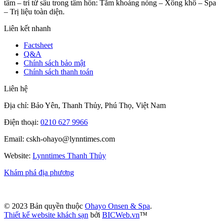
tâm – trí từ sâu trong tâm hồn: Tắm khoáng nóng – Xông khô – Spa
– Trị liệu toàn diện.
Liên kết nhanh
Factsheet
Q&A
Chính sách bảo mật
Chính sách thanh toán
Liên hệ
Địa chỉ: Bảo Yên, Thanh Thủy, Phú Thọ, Việt Nam
Điện thoại:
0210 627 9966
Email: cskh-ohayo@lynntimes.com
Website:
Lynntimes Thanh Thủy
Khám phá địa phương
© 2023 Bản quyền thuộc
Ohayo Onsen & Spa
.
Thiết kế website khách sạn
bởi
BICWeb.vn
™