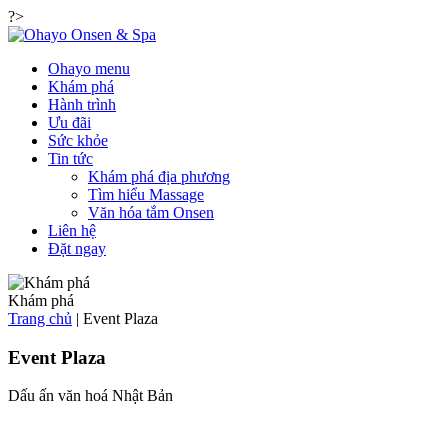
?>
Ohayo menu
Khám phá
Hành trình
Ưu đãi
Sức khỏe
Tin tức
Khám phá địa phương
Tìm hiểu Massage
Văn hóa tắm Onsen
Liên hệ
Đặt ngay
Khám phá
Trang chủ
|
Event Plaza
Event Plaza
Dấu ấn văn hoá Nhật Bản