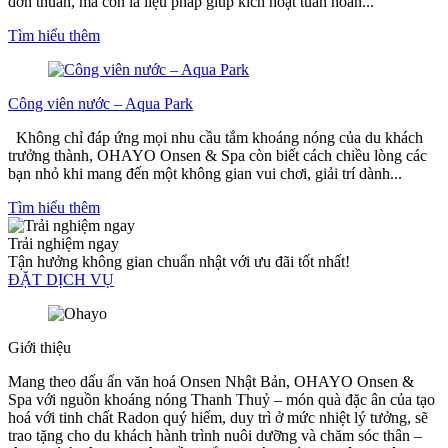
đơn thuần, mà còn là liệu pháp giúp kích hoạt tuần hoàn...
Tìm hiểu thêm
Công viên nước – Aqua Park
Không chỉ đáp ứng mọi nhu cầu tắm khoáng nóng của du khách
trưởng thành, OHAYO Onsen & Spa còn biết cách chiều lòng các
bạn nhỏ khi mang đến một không gian vui chơi, giải trí dành...
Tìm hiểu thêm
Trải nghiệm ngay
Tận hưởng không gian chuẩn nhật với ưu đãi tốt nhất!
ĐẶT DỊCH VỤ
Giới thiệu
Mang theo dấu ấn văn hoá Onsen Nhật Bản, OHAYO Onsen &
Spa với nguồn khoáng nóng Thanh Thuỷ – món quà đặc ân của tạo
hoá với tinh chất Radon quý hiếm, duy trì ở mức nhiệt lý tưởng, sẽ
trao tặng cho du khách hành trình nuôi dưỡng và chăm sóc thân –