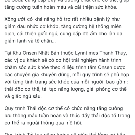
tăng cường tuần hoàn máu và cải thiện sức khỏe.
Xông ướt có khả năng hỗ trợ rất nhiều bệnh lý như
giảm đau nhức cơ khớp, tăng cường hệ thống miễn
dịch, cải thiện giấc ngủ, cung cấp độ ẩm cho làn da,
giảm lạnh và tê chân…
Tại Khu Onsen Nhật Bản thuộc Lynntimes Thanh Thủy,
các vị du khách sẽ có cơ hội trải nghiệm hành trình
chăm sóc sức khỏe theo 4 liệu trình tắm Onsen được
các chuyên gia khuyên dùng, mỗi quy trình sẽ phù hợp
với từng tình trạng sức khỏe của mỗi người, bao gồm:
thải độc cơ thể, tái tạo năng lượng, giải phóng cơ thể
và giấc ngủ sâu.
Quy trình Thải độc cơ thể có chức năng tăng cường
lưu thông máu tuần hoàn và thúc đẩy thải độc tố trong
cơ thể ra ngoài thông qua mồ hôi.
Quy trình Tái tạo năng lượng sẽ giúp thả lỏng cơ bắp,