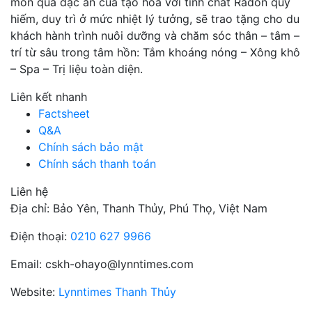
món quà đặc ân của tạo hoá với tinh chất Radon quý
hiếm, duy trì ở mức nhiệt lý tưởng, sẽ trao tặng cho du
khách hành trình nuôi dưỡng và chăm sóc thân – tâm –
trí từ sâu trong tâm hồn: Tắm khoáng nóng – Xông khô
– Spa – Trị liệu toàn diện.
Liên kết nhanh
Factsheet
Q&A
Chính sách bảo mật
Chính sách thanh toán
Liên hệ
Địa chỉ: Bảo Yên, Thanh Thủy, Phú Thọ, Việt Nam
Điện thoại:
0210 627 9966
Email: cskh-ohayo@lynntimes.com
Website:
Lynntimes Thanh Thủy