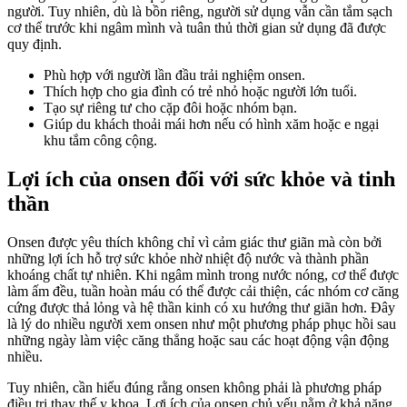
người. Tuy nhiên, dù là bồn riêng, người sử dụng vẫn cần tắm sạch
cơ thể trước khi ngâm mình và tuân thủ thời gian sử dụng đã được
quy định.
Phù hợp với người lần đầu trải nghiệm onsen.
Thích hợp cho gia đình có trẻ nhỏ hoặc người lớn tuổi.
Tạo sự riêng tư cho cặp đôi hoặc nhóm bạn.
Giúp du khách thoải mái hơn nếu có hình xăm hoặc e ngại
khu tắm công cộng.
Lợi ích của onsen đối với sức khỏe và tinh
thần
Onsen được yêu thích không chỉ vì cảm giác thư giãn mà còn bởi
những lợi ích hỗ trợ sức khỏe nhờ nhiệt độ nước và thành phần
khoáng chất tự nhiên. Khi ngâm mình trong nước nóng, cơ thể được
làm ấm đều, tuần hoàn máu có thể được cải thiện, các nhóm cơ căng
cứng được thả lỏng và hệ thần kinh có xu hướng thư giãn hơn. Đây
là lý do nhiều người xem onsen như một phương pháp phục hồi sau
những ngày làm việc căng thẳng hoặc sau các hoạt động vận động
nhiều.
Tuy nhiên, cần hiểu đúng rằng onsen không phải là phương pháp
điều trị thay thế y khoa. Lợi ích của onsen chủ yếu nằm ở khả năng