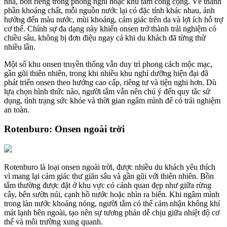
nhà, bồn riêng trong phòng nghỉ hoặc khu tắm công cộng. Về thành
phần khoáng chất, mỗi nguồn nước lại có đặc tính khác nhau, ảnh
hưởng đến màu nước, mùi khoáng, cảm giác trên da và lợi ích hỗ trợ
cơ thể. Chính sự đa dạng này khiến onsen trở thành trải nghiệm có
chiều sâu, không bị đơn điệu ngay cả khi du khách đã từng thử
nhiều lần.
Một số khu onsen truyền thống vẫn duy trì phong cách mộc mạc,
gần gũi thiên nhiên, trong khi nhiều khu nghỉ dưỡng hiện đại đã
phát triển onsen theo hướng cao cấp, riêng tư và tiện nghi hơn. Dù
lựa chọn hình thức nào, người tắm vẫn nên chú ý đến quy tắc sử
dụng, tình trạng sức khỏe và thời gian ngâm mình để có trải nghiệm
an toàn.
Rotenburo: Onsen ngoài trời
Rotenburo là loại onsen ngoài trời, được nhiều du khách yêu thích
vì mang lại cảm giác thư giãn sâu và gần gũi với thiên nhiên. Bồn
tắm thường được đặt ở khu vực có cảnh quan đẹp như giữa rừng
cây, bên sườn núi, cạnh hồ nước hoặc nhìn ra biển. Khi ngâm mình
trong làn nước khoáng nóng, người tắm có thể cảm nhận không khí
mát lạnh bên ngoài, tạo nên sự tương phản dễ chịu giữa nhiệt độ cơ
thể và môi trường xung quanh.