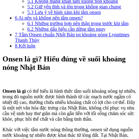
5.1
Không mang khăn tắm xuống bồn khoáng
5.2
Giữ yên tĩnh và tôn trọng không gian chung
5.3
Lưu ý về hình xăm khi tắm onsen
6
Ai nên và không nên tắm onsen?
6.1
Những trường hợp nên thận trọng trước khi tắm
6.2
Những dấu hiệu cần dừng tắm ngay
7
Tắm Onsen chuẩn Nhật Bản tại khoáng nóng Lynntimes
Thanh Thủy
8
Kết luận
Onsen là gì
? Hiểu đúng về suối khoáng
nóng Nhật Bản
Onsen là gì
có thể hiểu là hình thức tắm suối khoáng nóng tự nhiên,
trong đó nguồn nước được hình thành từ các mạch nước ngầm có
nhiệt độ cao, thường chứa nhiều khoáng chất có lợi cho cơ thể. Đây
là một nét văn hóa đặc trưng của Nhật Bản, không chỉ phục vụ nhu
cầu vệ sinh hay thư giãn mà còn gắn liền với lối sống chăm sóc sức
khỏe, phục hồi thể chất và cân bằng tinh thần.
Khác với việc tắm nước nóng thông thường, onsen sử dụng nguồn
nước khoáng tự nhiên được khai thác từ lòng đất. Tại Nhật Bản,