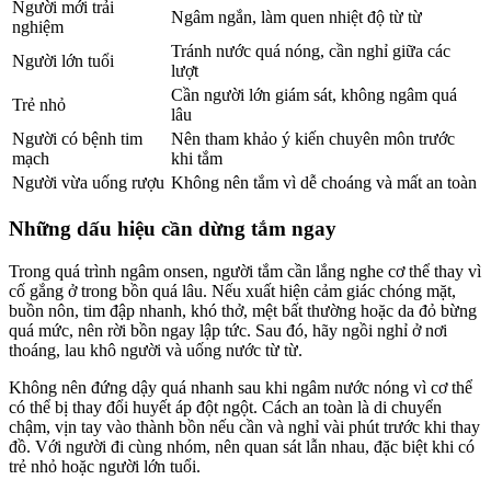
Người mới trải
Ngâm ngắn, làm quen nhiệt độ từ từ
nghiệm
Tránh nước quá nóng, cần nghỉ giữa các
Người lớn tuổi
lượt
Cần người lớn giám sát, không ngâm quá
Trẻ nhỏ
lâu
Người có bệnh tim
Nên tham khảo ý kiến chuyên môn trước
mạch
khi tắm
Người vừa uống rượu
Không nên tắm vì dễ choáng và mất an toàn
Những dấu hiệu cần dừng tắm ngay
Trong quá trình ngâm onsen, người tắm cần lắng nghe cơ thể thay vì
cố gắng ở trong bồn quá lâu. Nếu xuất hiện cảm giác chóng mặt,
buồn nôn, tim đập nhanh, khó thở, mệt bất thường hoặc da đỏ bừng
quá mức, nên rời bồn ngay lập tức. Sau đó, hãy ngồi nghỉ ở nơi
thoáng, lau khô người và uống nước từ từ.
Không nên đứng dậy quá nhanh sau khi ngâm nước nóng vì cơ thể
có thể bị thay đổi huyết áp đột ngột. Cách an toàn là di chuyển
chậm, vịn tay vào thành bồn nếu cần và nghỉ vài phút trước khi thay
đồ. Với người đi cùng nhóm, nên quan sát lẫn nhau, đặc biệt khi có
trẻ nhỏ hoặc người lớn tuổi.