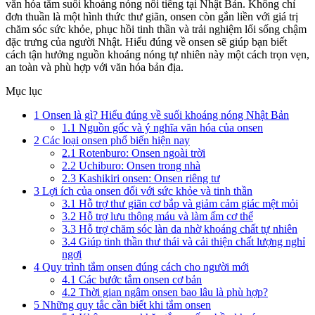
văn hóa tắm suối khoáng nóng nổi tiếng tại Nhật Bản. Không chỉ
đơn thuần là một hình thức thư giãn, onsen còn gắn liền với giá trị
chăm sóc sức khỏe, phục hồi tinh thần và trải nghiệm lối sống chậm
đặc trưng của người Nhật. Hiểu đúng về onsen sẽ giúp bạn biết
cách tận hưởng nguồn khoáng nóng tự nhiên này một cách trọn vẹn,
an toàn và phù hợp với văn hóa bản địa.
Mục lục
1
Onsen là gì? Hiểu đúng về suối khoáng nóng Nhật Bản
1.1
Nguồn gốc và ý nghĩa văn hóa của onsen
2
Các loại onsen phổ biến hiện nay
2.1
Rotenburo: Onsen ngoài trời
2.2
Uchiburo: Onsen trong nhà
2.3
Kashikiri onsen: Onsen riêng tư
3
Lợi ích của onsen đối với sức khỏe và tinh thần
3.1
Hỗ trợ thư giãn cơ bắp và giảm cảm giác mệt mỏi
3.2
Hỗ trợ lưu thông máu và làm ấm cơ thể
3.3
Hỗ trợ chăm sóc làn da nhờ khoáng chất tự nhiên
3.4
Giúp tinh thần thư thái và cải thiện chất lượng nghỉ
ngơi
4
Quy trình tắm onsen đúng cách cho người mới
4.1
Các bước tắm onsen cơ bản
4.2
Thời gian ngâm onsen bao lâu là phù hợp?
5
Những quy tắc cần biết khi tắm onsen