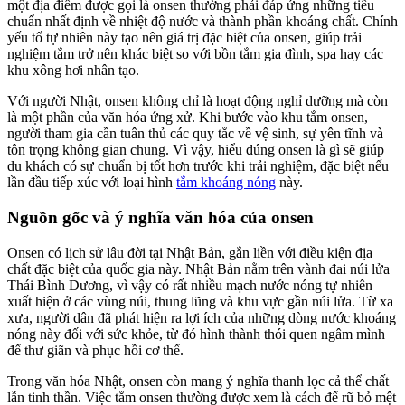
một địa điểm được gọi là onsen thường phải đáp ứng những tiêu
chuẩn nhất định về nhiệt độ nước và thành phần khoáng chất. Chính
yếu tố tự nhiên này tạo nên giá trị đặc biệt của onsen, giúp trải
nghiệm tắm trở nên khác biệt so với bồn tắm gia đình, spa hay các
khu xông hơi nhân tạo.
Với người Nhật, onsen không chỉ là hoạt động nghỉ dưỡng mà còn
là một phần của văn hóa ứng xử. Khi bước vào khu tắm onsen,
người tham gia cần tuân thủ các quy tắc về vệ sinh, sự yên tĩnh và
tôn trọng không gian chung. Vì vậy, hiểu đúng onsen là gì sẽ giúp
du khách có sự chuẩn bị tốt hơn trước khi trải nghiệm, đặc biệt nếu
lần đầu tiếp xúc với loại hình
tắm khoáng nóng
này.
Nguồn gốc và ý nghĩa văn hóa của onsen
Onsen có lịch sử lâu đời tại Nhật Bản, gắn liền với điều kiện địa
chất đặc biệt của quốc gia này. Nhật Bản nằm trên vành đai núi lửa
Thái Bình Dương, vì vậy có rất nhiều mạch nước nóng tự nhiên
xuất hiện ở các vùng núi, thung lũng và khu vực gần núi lửa. Từ xa
xưa, người dân đã phát hiện ra lợi ích của những dòng nước khoáng
nóng này đối với sức khỏe, từ đó hình thành thói quen ngâm mình
để thư giãn và phục hồi cơ thể.
Trong văn hóa Nhật, onsen còn mang ý nghĩa thanh lọc cả thể chất
lẫn tinh thần. Việc tắm onsen thường được xem là cách để rũ bỏ mệt