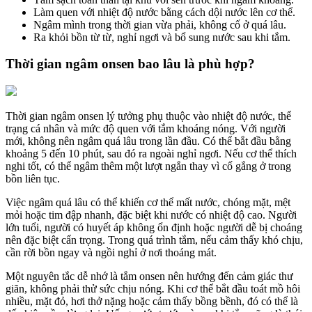
Làm quen với nhiệt độ nước bằng cách dội nước lên cơ thể.
Ngâm mình trong thời gian vừa phải, không cố ở quá lâu.
Ra khỏi bồn từ từ, nghỉ ngơi và bổ sung nước sau khi tắm.
Thời gian ngâm onsen bao lâu là phù hợp?
Thời gian ngâm onsen lý tưởng phụ thuộc vào nhiệt độ nước, thể
trạng cá nhân và mức độ quen với tắm khoáng nóng. Với người
mới, không nên ngâm quá lâu trong lần đầu. Có thể bắt đầu bằng
khoảng 5 đến 10 phút, sau đó ra ngoài nghỉ ngơi. Nếu cơ thể thích
nghi tốt, có thể ngâm thêm một lượt ngắn thay vì cố gắng ở trong
bồn liên tục.
Việc ngâm quá lâu có thể khiến cơ thể mất nước, chóng mặt, mệt
mỏi hoặc tim đập nhanh, đặc biệt khi nước có nhiệt độ cao. Người
lớn tuổi, người có huyết áp không ổn định hoặc người dễ bị choáng
nên đặc biệt cẩn trọng. Trong quá trình tắm, nếu cảm thấy khó chịu,
cần rời bồn ngay và ngồi nghỉ ở nơi thoáng mát.
Một nguyên tắc dễ nhớ là tắm onsen nên hướng đến cảm giác thư
giãn, không phải thử sức chịu nóng. Khi cơ thể bắt đầu toát mồ hôi
nhiều, mặt đỏ, hơi thở nặng hoặc cảm thấy bồng bềnh, đó có thể là