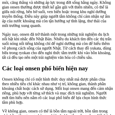
mỏi, căng thẳng và những áp lực trong đời sống hằng ngày. Không
gian onsen thường được thiết kế gần gũi với thiên nhiên, có thể là
giữa núi rừng, bên bờ suối, ven biển hoặc trong khu nghỉ dưỡng
truyền thống. Điều này giúp người tắm không chỉ cảm nhận sự ấm
áp của nước khoáng mà còn tận hưởng sự tĩnh lặng, thư thái của
môi trường xung quanh.
Ngày nay, onsen đã trở thành một trong những trải nghiệm du lịch
nổi bật khi nhắc đến Nhật Bản. Nhiều du khách tìm đến các thị trấn
suối nóng nổi tiếng không chỉ để nghỉ dưỡng mà còn để hiểu thêm
về phong cách sống của người Nhật. Từ cách thay đồ yukata, dùng
bữa trong ryokan cho đến nghi thức tắm trước khi vào bồn khoáng,
tất cả đều tạo nên một trải nghiệm văn hóa có chiều sâu.
Các loại onsen phổ biến hiện nay
Onsen không chỉ có một hình thức duy nhất mà được phân chia
theo nhiều tiêu chí khác nhau như vị trí, không gian, thành phần
khoáng chất hoặc cách sử dụng. Mỗi loại onsen mang đến cảm nhận
riêng, phù hợp với từng sở thích và mục đích trải nghiệm. Người
mới tìm hiểu nên nắm rõ các loại phổ biến để lựa chọn hình thức
tắm phù hợp.
Về không gian, onsen có thể là bồn tắm ngoài trời, bồn tắm trong