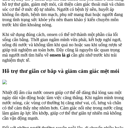
hỗ trợ thư giãn, giảm mệt mỏi, cải thiện cảm giác thoải mái và chăm
sóc cơ thể ở mức độ tự nhiên. Người có bệnh lý nền, huyết áp
không ổn định, bệnh tim mạch, phụ nữ mang thai hoặc người đang
trong tình trạng sức khỏe yếu nên tham khảo ý kiến chuyên môn
trước khi tắm khoáng nóng.
Khi sử dụng đúng cách, onsen có thể trở thành một phần của lối
sống cân bằng. Thời gian ngâm mình vừa phải, kết hợp nghỉ ngơi,
uống đủ nước và không tắm khi quá no hoặc sau khi uống rượu sẽ
giúp trải nghiệm an toàn hơn. Đây cũng là nguyên tắc quan trọng
mà người mới tìm hiểu về
onsen là gì
cần ghi nhớ trước khi trải
nghiệm thực tế.
Hỗ trợ thư giãn cơ bắp và giảm cảm giác mệt mỏi
Nhiệt độ ấm của nước onsen giúp cơ thể dễ dàng thả lỏng sau một
ngày dài vận động hoặc làm việc căng thẳng. Khi ngâm mình trong
nước nóng, các vùng cơ thường bị căng như vai, cổ, lưng và chân
có thể cảm thấy nhẹ nhõm hơn. Cảm giác nổi nhẹ trong nước cũng
làm giảm áp lực lên khớp, giúp cơ thể thư giãn tự nhiên mà không
cần vận động mạnh.
Đối với những người thường xuyên ngồi lâu, di chuyển nhiều hoặc