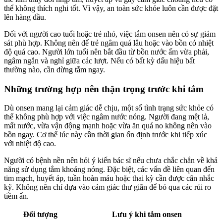
thể không thích nghi tốt. Vì vậy, an toàn sức khỏe luôn cần được đặt
lên hàng đầu.
Đối với người cao tuổi hoặc trẻ nhỏ, việc tắm onsen nên có sự giám
sát phù hợp. Không nên để trẻ ngâm quá lâu hoặc vào bồn có nhiệt
độ quá cao. Người lớn tuổi nên bắt đầu từ bồn nước ấm vừa phải,
ngâm ngắn và nghỉ giữa các lượt. Nếu có bất kỳ dấu hiệu bất
thường nào, cần dừng tắm ngay.
Những trường hợp nên thận trọng trước khi tắm
Dù onsen mang lại cảm giác dễ chịu, một số tình trạng sức khỏe có
thể không phù hợp với việc ngâm nước nóng. Người đang mệt lả,
mất nước, vừa vận động mạnh hoặc vừa ăn quá no không nên vào
bồn ngay. Cơ thể lúc này cần thời gian ổn định trước khi tiếp xúc
với nhiệt độ cao.
Người có bệnh nền nên hỏi ý kiến bác sĩ nếu chưa chắc chắn về khả
năng sử dụng tắm khoáng nóng. Đặc biệt, các vấn đề liên quan đến
tim mạch, huyết áp, tuần hoàn máu hoặc thai kỳ cần được cân nhắc
kỹ. Không nên chỉ dựa vào cảm giác thư giãn để bỏ qua các rủi ro
tiềm ẩn.
Đối tượng
Lưu ý khi tắm onsen