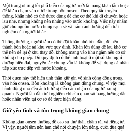
Một trong những lỗi phổ biến của người mới là mang khăn tắm hoặc
để khăn chạm vào nước trong bồn onsen. Theo quy tắc truyền
thống, khăn nhỏ có thể được dùng để che cơ thể khi di chuyển hoặc
lau nhẹ, nhưng không nên nhúng vào nước khoáng. Việc này nhằm
giữ cho nguồn nước chung sạch sẽ và tránh ảnh hưởng đến trải
nghiệm của người khác.
Thông thường, người tắm có thể đặt khăn nhỏ trên đầu, để bên
thành bồn hoặc tại khu vực quy định. Khăn lớn dùng để lau khô cơ
thể nên để lại ở khu thay đồ, không mang vào khu ngâm nếu cơ sở
không cho phép. Dù quy định có thể linh hoạt ở một số khu nghỉ
dưỡng hiện đại, nguyên tắc chung vẫn là không để vật dụng cá nhân
tiếp xúc trực tiếp với nước khoáng.
Thói quen này thể hiện tinh thần giữ gìn vệ sinh cộng đồng trong
văn hóa onsen. Bồn khoáng là không gian dùng chung, vì vậy mọi
hành động nhỏ đều ảnh hưởng đến cảm nhận của người xung
quanh. Người lần đầu trải nghiệm chỉ cần quan sát bảng hướng dẫn
hoặc nhân viên tại cơ sở để thực hiện đúng.
Giữ yên tĩnh và tôn trọng không gian chung
Không gian onsen thường đề cao sự thư thái, chậm rãi và riêng tư.
Vì vậy, người tắm nên hạn chế nói chuyện lớn tiếng, cười đùa quá