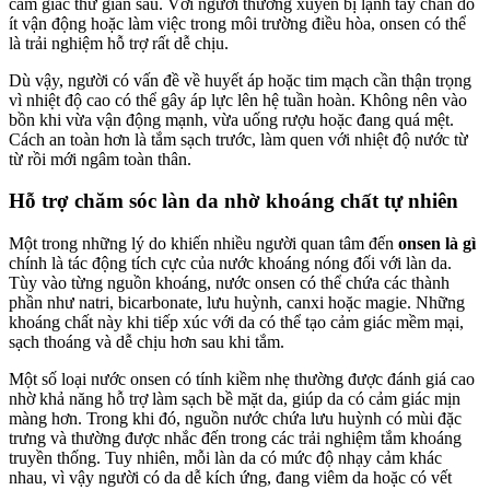
cảm giác thư giãn sâu. Với người thường xuyên bị lạnh tay chân do
ít vận động hoặc làm việc trong môi trường điều hòa, onsen có thể
là trải nghiệm hỗ trợ rất dễ chịu.
Dù vậy, người có vấn đề về huyết áp hoặc tim mạch cần thận trọng
vì nhiệt độ cao có thể gây áp lực lên hệ tuần hoàn. Không nên vào
bồn khi vừa vận động mạnh, vừa uống rượu hoặc đang quá mệt.
Cách an toàn hơn là tắm sạch trước, làm quen với nhiệt độ nước từ
từ rồi mới ngâm toàn thân.
Hỗ trợ chăm sóc làn da nhờ khoáng chất tự nhiên
Một trong những lý do khiến nhiều người quan tâm đến
onsen là gì
chính là tác động tích cực của nước khoáng nóng đối với làn da.
Tùy vào từng nguồn khoáng, nước onsen có thể chứa các thành
phần như natri, bicarbonate, lưu huỳnh, canxi hoặc magie. Những
khoáng chất này khi tiếp xúc với da có thể tạo cảm giác mềm mại,
sạch thoáng và dễ chịu hơn sau khi tắm.
Một số loại nước onsen có tính kiềm nhẹ thường được đánh giá cao
nhờ khả năng hỗ trợ làm sạch bề mặt da, giúp da có cảm giác mịn
màng hơn. Trong khi đó, nguồn nước chứa lưu huỳnh có mùi đặc
trưng và thường được nhắc đến trong các trải nghiệm tắm khoáng
truyền thống. Tuy nhiên, mỗi làn da có mức độ nhạy cảm khác
nhau, vì vậy người có da dễ kích ứng, đang viêm da hoặc có vết