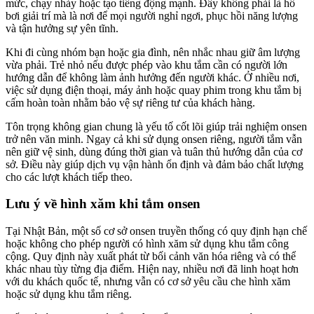
mức, chạy nhảy hoặc tạo tiếng động mạnh. Đây không phải là hồ
bơi giải trí mà là nơi để mọi người nghỉ ngơi, phục hồi năng lượng
và tận hưởng sự yên tĩnh.
Khi đi cùng nhóm bạn hoặc gia đình, nên nhắc nhau giữ âm lượng
vừa phải. Trẻ nhỏ nếu được phép vào khu tắm cần có người lớn
hướng dẫn để không làm ảnh hưởng đến người khác. Ở nhiều nơi,
việc sử dụng điện thoại, máy ảnh hoặc quay phim trong khu tắm bị
cấm hoàn toàn nhằm bảo vệ sự riêng tư của khách hàng.
Tôn trọng không gian chung là yếu tố cốt lõi giúp trải nghiệm onsen
trở nên văn minh. Ngay cả khi sử dụng onsen riêng, người tắm vẫn
nên giữ vệ sinh, dùng đúng thời gian và tuân thủ hướng dẫn của cơ
sở. Điều này giúp dịch vụ vận hành ổn định và đảm bảo chất lượng
cho các lượt khách tiếp theo.
Lưu ý về hình xăm khi tắm onsen
Tại Nhật Bản, một số cơ sở onsen truyền thống có quy định hạn chế
hoặc không cho phép người có hình xăm sử dụng khu tắm công
cộng. Quy định này xuất phát từ bối cảnh văn hóa riêng và có thể
khác nhau tùy từng địa điểm. Hiện nay, nhiều nơi đã linh hoạt hơn
với du khách quốc tế, nhưng vẫn có cơ sở yêu cầu che hình xăm
hoặc sử dụng khu tắm riêng.