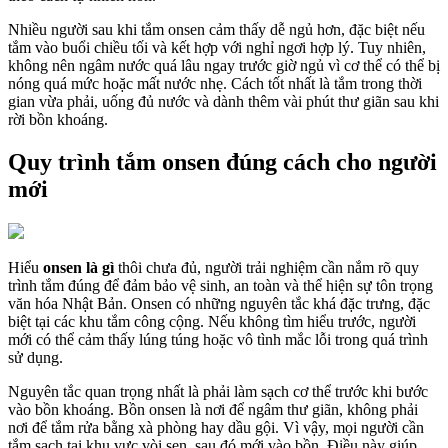
Nhiều người sau khi tắm onsen cảm thấy dễ ngủ hơn, đặc biệt nếu
tắm vào buổi chiều tối và kết hợp với nghỉ ngơi hợp lý. Tuy nhiên,
không nên ngâm nước quá lâu ngay trước giờ ngủ vì cơ thể có thể bị
nóng quá mức hoặc mất nước nhẹ. Cách tốt nhất là tắm trong thời
gian vừa phải, uống đủ nước và dành thêm vài phút thư giãn sau khi
rời bồn khoáng.
Quy trình tắm onsen đúng cách cho người
mới
Hiểu
onsen là gì
thôi chưa đủ, người trải nghiệm cần nắm rõ quy
trình tắm đúng để đảm bảo vệ sinh, an toàn và thể hiện sự tôn trọng
văn hóa Nhật Bản. Onsen có những nguyên tắc khá đặc trưng, đặc
biệt tại các khu tắm công cộng. Nếu không tìm hiểu trước, người
mới có thể cảm thấy lúng túng hoặc vô tình mắc lỗi trong quá trình
sử dụng.
Nguyên tắc quan trọng nhất là phải làm sạch cơ thể trước khi bước
vào bồn khoáng. Bồn onsen là nơi để ngâm thư giãn, không phải
nơi để tắm rửa bằng xà phòng hay dầu gội. Vì vậy, mọi người cần
tắm sạch tại khu vực vòi sen, sau đó mới vào bồn. Điều này giúp