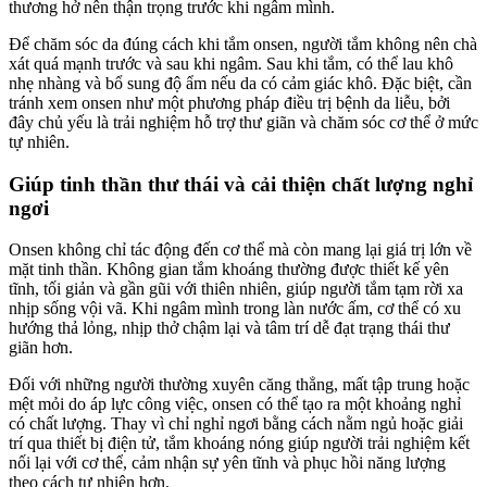
thương hở nên thận trọng trước khi ngâm mình.
Để chăm sóc da đúng cách khi tắm onsen, người tắm không nên chà
xát quá mạnh trước và sau khi ngâm. Sau khi tắm, có thể lau khô
nhẹ nhàng và bổ sung độ ẩm nếu da có cảm giác khô. Đặc biệt, cần
tránh xem onsen như một phương pháp điều trị bệnh da liễu, bởi
đây chủ yếu là trải nghiệm hỗ trợ thư giãn và chăm sóc cơ thể ở mức
tự nhiên.
Giúp tinh thần thư thái và cải thiện chất lượng nghỉ
ngơi
Onsen không chỉ tác động đến cơ thể mà còn mang lại giá trị lớn về
mặt tinh thần. Không gian tắm khoáng thường được thiết kế yên
tĩnh, tối giản và gần gũi với thiên nhiên, giúp người tắm tạm rời xa
nhịp sống vội vã. Khi ngâm mình trong làn nước ấm, cơ thể có xu
hướng thả lỏng, nhịp thở chậm lại và tâm trí dễ đạt trạng thái thư
giãn hơn.
Đối với những người thường xuyên căng thẳng, mất tập trung hoặc
mệt mỏi do áp lực công việc, onsen có thể tạo ra một khoảng nghỉ
có chất lượng. Thay vì chỉ nghỉ ngơi bằng cách nằm ngủ hoặc giải
trí qua thiết bị điện tử, tắm khoáng nóng giúp người trải nghiệm kết
nối lại với cơ thể, cảm nhận sự yên tĩnh và phục hồi năng lượng
theo cách tự nhiên hơn.