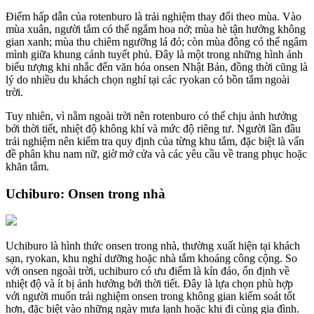
Điểm hấp dẫn của rotenburo là trải nghiệm thay đổi theo mùa. Vào
mùa xuân, người tắm có thể ngắm hoa nở; mùa hè tận hưởng không
gian xanh; mùa thu chiêm ngưỡng lá đỏ; còn mùa đông có thể ngâm
mình giữa khung cảnh tuyết phủ. Đây là một trong những hình ảnh
biểu tượng khi nhắc đến văn hóa onsen Nhật Bản, đồng thời cũng là
lý do nhiều du khách chọn nghỉ tại các ryokan có bồn tắm ngoài
trời.
Tuy nhiên, vì nằm ngoài trời nên rotenburo có thể chịu ảnh hưởng
bởi thời tiết, nhiệt độ không khí và mức độ riêng tư. Người lần đầu
trải nghiệm nên kiểm tra quy định của từng khu tắm, đặc biệt là vấn
đề phân khu nam nữ, giờ mở cửa và các yêu cầu về trang phục hoặc
khăn tắm.
Uchiburo: Onsen trong nhà
Uchiburo là hình thức onsen trong nhà, thường xuất hiện tại khách
sạn, ryokan, khu nghỉ dưỡng hoặc nhà tắm khoáng công cộng. So
với onsen ngoài trời, uchiburo có ưu điểm là kín đáo, ổn định về
nhiệt độ và ít bị ảnh hưởng bởi thời tiết. Đây là lựa chọn phù hợp
với người muốn trải nghiệm onsen trong không gian kiểm soát tốt
hơn, đặc biệt vào những ngày mưa lạnh hoặc khi đi cùng gia đình.