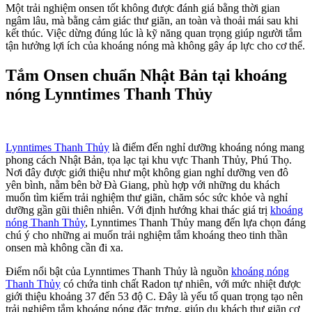
Một trải nghiệm onsen tốt không được đánh giá bằng thời gian
ngâm lâu, mà bằng cảm giác thư giãn, an toàn và thoải mái sau khi
kết thúc. Việc dừng đúng lúc là kỹ năng quan trọng giúp người tắm
tận hưởng lợi ích của khoáng nóng mà không gây áp lực cho cơ thể.
Tắm Onsen chuẩn Nhật Bản tại khoáng
nóng Lynntimes Thanh Thủy
Lynntimes Thanh Thủy
là điểm đến nghỉ dưỡng khoáng nóng mang
phong cách Nhật Bản, tọa lạc tại khu vực Thanh Thủy, Phú Thọ.
Nơi đây được giới thiệu như một không gian nghỉ dưỡng ven đô
yên bình, nằm bên bờ Đà Giang, phù hợp với những du khách
muốn tìm kiếm trải nghiệm thư giãn, chăm sóc sức khỏe và nghỉ
dưỡng gần gũi thiên nhiên. Với định hướng khai thác giá trị
khoáng
nóng Thanh Thủy
, Lynntimes Thanh Thủy mang đến lựa chọn đáng
chú ý cho những ai muốn trải nghiệm tắm khoáng theo tinh thần
onsen mà không cần đi xa.
Điểm nổi bật của Lynntimes Thanh Thủy là nguồn
khoáng nóng
Thanh Thủy
có chứa tinh chất Radon tự nhiên, với mức nhiệt được
giới thiệu khoảng 37 đến 53 độ C. Đây là yếu tố quan trọng tạo nên
trải nghiệm tắm khoáng nóng đặc trưng, giúp du khách thư giãn cơ