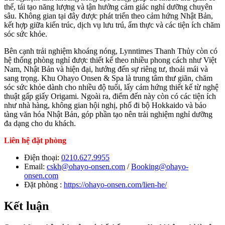
thể, tái tạo năng lượng và tận hưởng cảm giác nghỉ dưỡng chuyên
sâu. Không gian tại đây được phát triển theo cảm hứng Nhật Bản,
kết hợp giữa kiến trúc, dịch vụ lưu trú, ẩm thực và các tiện ích chăm
sóc sức khỏe.
Bên cạnh trải nghiệm khoáng nóng, Lynntimes Thanh Thủy còn có
hệ thống phòng nghỉ được thiết kế theo nhiều phong cách như Việt
Nam, Nhật Bản và hiện đại, hướng đến sự riêng tư, thoải mái và
sang trọng. Khu Ohayo Onsen & Spa là trung tâm thư giãn, chăm
sóc sức khỏe dành cho nhiều độ tuổi, lấy cảm hứng thiết kế từ nghệ
thuật gấp giấy Origami. Ngoài ra, điểm đến này còn có các tiện ích
như nhà hàng, không gian hội nghị, phố đi bộ Hokkaido và bảo
tàng văn hóa Nhật Bản, góp phần tạo nên trải nghiệm nghỉ dưỡng
đa dạng cho du khách.
Liên hệ đặt phòng
Điện thoại:
0210.627.9955
Email:
cskh@ohayo-onsen.com
/
Booking@ohayo-
onsen.com
Đặt phòng :
https://ohayo-onsen.com/lien-he/
Kết luận