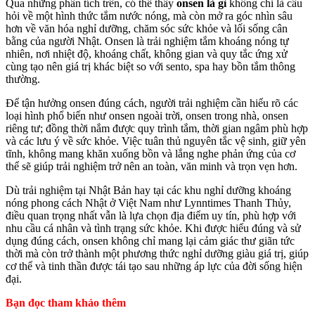
Qua những phân tích trên, có thể thấy
onsen là gì
không chỉ là câu
hỏi về một hình thức tắm nước nóng, mà còn mở ra góc nhìn sâu
hơn về văn hóa nghỉ dưỡng, chăm sóc sức khỏe và lối sống cân
bằng của người Nhật. Onsen là trải nghiệm tắm khoáng nóng tự
nhiên, nơi nhiệt độ, khoáng chất, không gian và quy tắc ứng xử
cùng tạo nên giá trị khác biệt so với sento, spa hay bồn tắm thông
thường.
Để tận hưởng onsen đúng cách, người trải nghiệm cần hiểu rõ các
loại hình phổ biến như onsen ngoài trời, onsen trong nhà, onsen
riêng tư; đồng thời nắm được quy trình tắm, thời gian ngâm phù hợp
và các lưu ý về sức khỏe. Việc tuân thủ nguyên tắc vệ sinh, giữ yên
tĩnh, không mang khăn xuống bồn và lắng nghe phản ứng của cơ
thể sẽ giúp trải nghiệm trở nên an toàn, văn minh và trọn vẹn hơn.
Dù trải nghiệm tại Nhật Bản hay tại các khu nghỉ dưỡng khoáng
nóng phong cách Nhật ở Việt Nam như Lynntimes Thanh Thủy,
điều quan trọng nhất vẫn là lựa chọn địa điểm uy tín, phù hợp với
nhu cầu cá nhân và tình trạng sức khỏe. Khi được hiểu đúng và sử
dụng đúng cách, onsen không chỉ mang lại cảm giác thư giãn tức
thời mà còn trở thành một phương thức nghỉ dưỡng giàu giá trị, giúp
cơ thể và tinh thần được tái tạo sau những áp lực của đời sống hiện
đại.
Bạn đọc tham khảo thêm