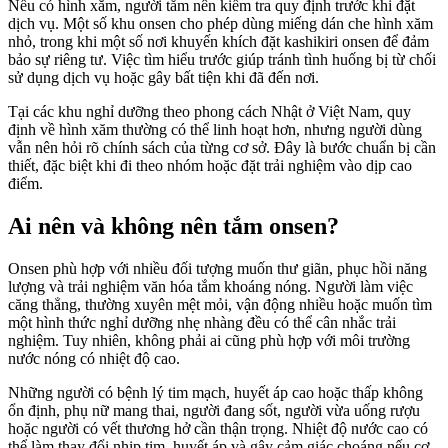
Nếu có hình xăm, người tắm nên kiểm tra quy định trước khi đặt
dịch vụ. Một số khu onsen cho phép dùng miếng dán che hình xăm
nhỏ, trong khi một số nơi khuyến khích đặt kashikiri onsen để đảm
bảo sự riêng tư. Việc tìm hiểu trước giúp tránh tình huống bị từ chối
sử dụng dịch vụ hoặc gây bất tiện khi đã đến nơi.
Tại các khu nghỉ dưỡng theo phong cách Nhật ở Việt Nam, quy
định về hình xăm thường có thể linh hoạt hơn, nhưng người dùng
vẫn nên hỏi rõ chính sách của từng cơ sở. Đây là bước chuẩn bị cần
thiết, đặc biệt khi đi theo nhóm hoặc đặt trải nghiệm vào dịp cao
điểm.
Ai nên và không nên tắm onsen?
Onsen phù hợp với nhiều đối tượng muốn thư giãn, phục hồi năng
lượng và trải nghiệm văn hóa tắm khoáng nóng. Người làm việc
căng thẳng, thường xuyên mệt mỏi, vận động nhiều hoặc muốn tìm
một hình thức nghỉ dưỡng nhẹ nhàng đều có thể cân nhắc trải
nghiệm. Tuy nhiên, không phải ai cũng phù hợp với môi trường
nước nóng có nhiệt độ cao.
Những người có bệnh lý tim mạch, huyết áp cao hoặc thấp không
ổn định, phụ nữ mang thai, người đang sốt, người vừa uống rượu
hoặc người có vết thương hở cần thận trọng. Nhiệt độ nước cao có
thể làm thay đổi nhịp tim, huyết áp và gây cảm giác choáng nếu cơ