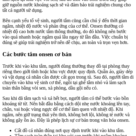
giữ nguồn nước khoáng sạch sẽ và đảm bảo trải nghiệm chung cho
tất cả người sử dụng.
Bên cạnh yếu tố vệ sinh, người tắm cũng cần chú ý đến thời gian
ngâm, nhiệt độ nước và phản ứng của cơ thể. Onsen thường có
nhiệt độ cao hơn nước tắm thông thường, do đó không nên bước
vào quá nhanh hoặc ngâm quá lâu ngay từ lần đầu. Việc chuẩn bị
đúng sẽ giúp trải nghiệm trở nên dễ chịu, an toàn và trọn vẹn hơn.
Các bước tắm onsen cơ bản
Trước khi vào khu tắm, người dùng thường thay đồ tại phòng thay
riêng theo giới tính hoặc khu vực được quy định. Quần áo, giày dép
và vật dụng cá nhân cần được cất gọn trong tủ. Sau đó, người tắm di
chuyển vào khu vệ sinh cơ thể, ngồi tại ghế tắm nhỏ và làm sạch
toàn thân bằng vòi sen, xà phòng, dầu gội nếu có.
Sau khi đã tắm sạch và xả hết bọt, người tắm có thể bước vào bồn
khoáng từ từ. Nên bắt đầu bằng cách dội nhẹ nước khoáng lên tay,
chân, vai hoặc vùng ngực để cơ thể làm quen với nhiệt độ. Khi
ngâm, nên giữ trạng thái yên tĩnh, không bơi lội, không té nước và
không gây ồn ào. Đây là phép lịch sự cơ bản trong văn hóa onsen.
Cất đồ cá nhân đúng nơi quy định trước khi vào khu tắm.
Tắm sạch toàn thân tại khu vòi sen trước khi ngâm khoáng.