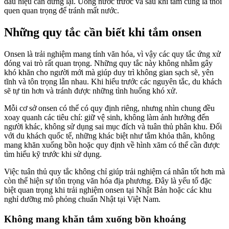
dấu hiệu cần dừng lại. Uống nước trước và sau khi tắm cũng là thói
quen quan trọng để tránh mất nước.
Những quy tắc cần biết khi tắm onsen
Onsen là trải nghiệm mang tính văn hóa, vì vậy các quy tắc ứng xử
đóng vai trò rất quan trọng. Những quy tắc này không nhằm gây
khó khăn cho người mới mà giúp duy trì không gian sạch sẽ, yên
tĩnh và tôn trọng lẫn nhau. Khi hiểu trước các nguyên tắc, du khách
sẽ tự tin hơn và tránh được những tình huống khó xử.
Mỗi cơ sở onsen có thể có quy định riêng, nhưng nhìn chung đều
xoay quanh các tiêu chí: giữ vệ sinh, không làm ảnh hưởng đến
người khác, không sử dụng sai mục đích và tuân thủ phân khu. Đối
với du khách quốc tế, những khác biệt như tắm khỏa thân, không
mang khăn xuống bồn hoặc quy định về hình xăm có thể cần được
tìm hiểu kỹ trước khi sử dụng.
Việc tuân thủ quy tắc không chỉ giúp trải nghiệm cá nhân tốt hơn mà
còn thể hiện sự tôn trọng văn hóa địa phương. Đây là yếu tố đặc
biệt quan trọng khi trải nghiệm onsen tại Nhật Bản hoặc các khu
nghỉ dưỡng mô phỏng chuẩn Nhật tại Việt Nam.
Không mang khăn tắm xuống bồn khoáng