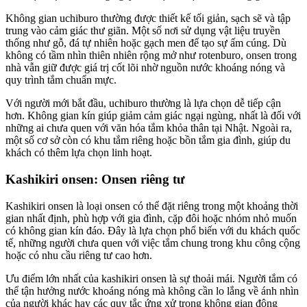
Không gian uchiburo thường được thiết kế tối giản, sạch sẽ và tập
trung vào cảm giác thư giãn. Một số nơi sử dụng vật liệu truyền
thống như gỗ, đá tự nhiên hoặc gạch men để tạo sự ấm cúng. Dù
không có tầm nhìn thiên nhiên rộng mở như rotenburo, onsen trong
nhà vẫn giữ được giá trị cốt lõi nhờ nguồn nước khoáng nóng và
quy trình tắm chuẩn mực.
Với người mới bắt đầu, uchiburo thường là lựa chọn dễ tiếp cận
hơn. Không gian kín giúp giảm cảm giác ngại ngùng, nhất là đối với
những ai chưa quen với văn hóa tắm khỏa thân tại Nhật. Ngoài ra,
một số cơ sở còn có khu tắm riêng hoặc bồn tắm gia đình, giúp du
khách có thêm lựa chọn linh hoạt.
Kashikiri onsen: Onsen riêng tư
Kashikiri onsen là loại onsen có thể đặt riêng trong một khoảng thời
gian nhất định, phù hợp với gia đình, cặp đôi hoặc nhóm nhỏ muốn
có không gian kín đáo. Đây là lựa chọn phổ biến với du khách quốc
tế, những người chưa quen với việc tắm chung trong khu công cộng
hoặc có nhu cầu riêng tư cao hơn.
Ưu điểm lớn nhất của kashikiri onsen là sự thoải mái. Người tắm có
thể tận hưởng nước khoáng nóng mà không cần lo lắng về ánh nhìn
của người khác hay các quy tắc ứng xử trong không gian đông