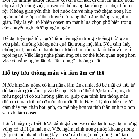
chịu áp lực công việc, onsen có thể mang lại cảm giác phục hồi rõ
rệt. Không gian yên tĩnh, hơi nước ấm và nhịp thở chậm trong lúc
ngâm mình giúp cơ thể chuyển từ trạng thái căng thẳng sang thư
giãn. Đây là yếu tố khiến onsen trở thành lựa chọn phổ biến trong
các chuyến nghỉ dưỡng ngắn ngày.
Để đạt hiệu quả tốt, người tắm nên ngâm trong khoảng thời gian
vừa phải, thường không nên quá lâu trong một lần. Nếu cảm thấy
chóng mặt, tim đập nhanh hoặc khó chịu, cần ra khỏi bồn và nghỉ
ngơi ngay. Việc lắng nghe phản ứng của cơ thể luôn quan trọng hơn
việc cố gắng ngâm lâu để “tận dụng” khoáng chất.
Hỗ trợ lưu thông máu và làm ấm cơ thể
Nước khoáng nóng có khả năng làm tăng nhiệt độ bề mặt cơ thể, từ
đó tạo cảm giác ấm áp và dễ chịu. Khi cơ thể được làm ấm, mạch
máu ngoại vi có xu hướng giãn ra, giúp quá trình lưu thông máu
diễn ra thuận lợi hơn ở mức độ nhất định. Đây là lý do nhiều người
cảm thấy tay chân bớt lạnh, cơ thể nhẹ hơn và tinh thần tỉnh táo hơn
sau khi tắm onsen.
Lợi ích này đặc biệt được đánh giá cao vào mùa lạnh hoặc tại những
vùng có khí hậu mát mẻ. Việc ngâm mình trong nước khoáng nóng
giúp cơ thể nhanh chóng lấy lại sự cân bằng nhiệt, đồng thời tạo