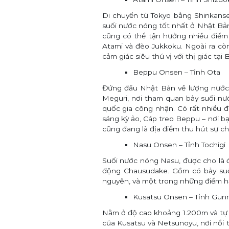
Di chuyển từ Tokyo bằng Shinkanse
suối nước nóng tốt nhất ở Nhật Bản
cũng có thể tận hưởng nhiều điểm
Atami và đèo Jukkoku. Ngoài ra c
cảm giác siêu thú vị với thị giác tại 
Beppu Onsen – Tỉnh Ota
Đứng đầu Nhật Bản về lượng nước 
Meguri, nơi tham quan bảy suối nư
quốc gia công nhận. Có rất nhiều 
sáng kỳ ảo, Cáp treo Beppu – nơi 
cũng đang là địa điểm thu hút sự c
Nasu Onsen – Tỉnh Tochigi
Suối nước nóng Nasu, được cho là đ
động Chausudake. Gồm có bảy suối
nguyên, và một trong những điểm hấp
Kusatsu Onsen – Tỉnh Gun
Nằm ở độ cao khoảng 1.200m và tự 
của Kusatsu và Netsunoyu, nơi nổi 