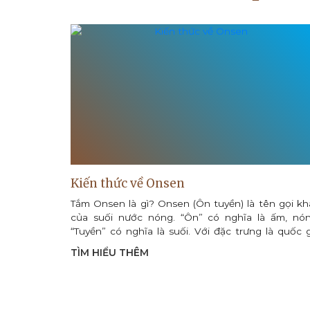
ản
Kiến thức về Onsen
n tại Nhật
Tắm Onsen là gì? Onsen (Ôn tuyền) là tên gọi kh
ột nét văn
của suối nước nóng. “Ôn” có nghĩa là ấm, nón
n giản chỉ
“Tuyền” có nghĩa là suối. Với đặc trưng là quốc g
có nhiều núi lửa hoạt động, Nhật...
TÌM HIỂU THÊM