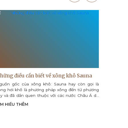
hững điều cần biết về xông khô Sauna
Thư giãn
guồn gốc của xông khô: Sauna hay còn gọi là
Một trong
ông hơi khô là phương pháp xông đến từ phương
hiện đại 
ây và đã dần quen thuộc với các nước Châu Á do
sục Micro.
ững ưu điểm đối với sức khỏe...
“hot” nhất
ÌM HIỂU THÊM
TÌM HIỂU