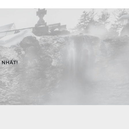
 NHẤT!