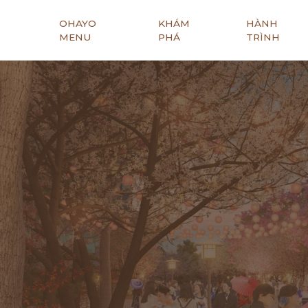
?>
OHAYO
KHÁM
HÀNH
MENU
PHÁ
TRÌNH