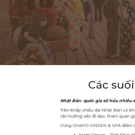
Các suối
Nhật Bản- quốc gia sở hữu nhiều 
Trên khắp chiều dài Nhật Bản có kh
tận hưởng việc đi dạo, tham quan gi
Cùng OHAYO ONSEN & SPA điểm qua 
Atami Onsen –
Tỉnh Shizuo