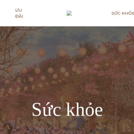
ƯU
SỨC KHỎ
ĐÃI
Sức khỏe