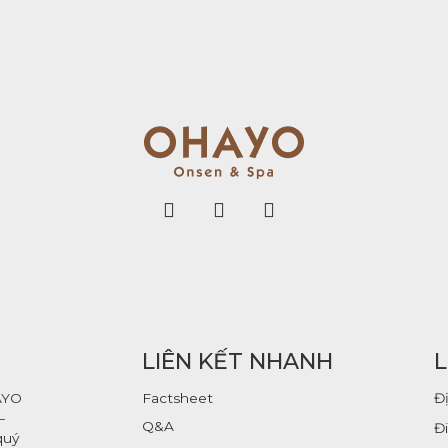
LIÊN KẾT NHANH
L
AYO
Factsheet
Đ
–
Q&A
Đi
quý