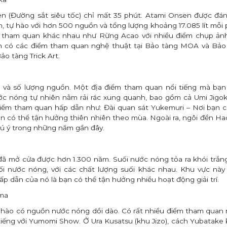
n (Đường sắt siêu tốc) chỉ mất 35 phút. Atami Onsen được đá
, tự hào với hơn 500 nguồn và tổng lượng khoảng 17.085 lít mỗi 
 tham quan khác nhau như Rừng Acao với nhiều điểm chụp ảnh,
òn có các điểm tham quan nghệ thuật tại Bảo tàng MOA và
Bảo
Bảo tàng Trick Art
.
và số lượng nguồn. Một địa điểm tham quan nổi tiếng mà bạn k
ớc nóng tự nhiên nằm rải rác xung quanh, bao gồm cả Umi Jig
điểm tham quan hấp dẫn như: Đài quan sát Yukemuri – Nơi bạn c
bạn có thể tận hưởng thiên nhiên theo mùa. Ngoài ra, ngôi đền
hú ý trong những năm gần đây.
ã mở cửa được hơn 1.300 năm. Suối nước nóng tỏa ra khói trắng
 nước nóng, với các chất lượng suối khác nhau. Khu vực này 
 dẫn của nó là bạn có thể tận hưởng nhiều hoạt động giải trí.
ma
hào có nguồn nước nóng dồi dào. Có rất nhiều điểm tham quan
tiếng với Yumomi Show. Ở Ura Kusatsu (khu Jizo), cách Yubatake 