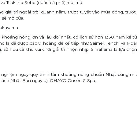
và Tsuki no Sobo (quán cà phê) mới mở.
 giải trí ngoài trời quanh năm, trượt tuyết vào mùa đông, trư
ó sẽ mở cửa.
akayama
 khoáng nóng lớn và lâu đời nhất,
có lịch sử hơn 1350 năm kể từ
 là đã được các vị hoàng đế kế tiếp như Saimei, Tenchi và Hoà
 sở hữu cả khu vui chơi giải trí nhộn nhịp. Shirahama là lựa ch
ải nghiệm ngay quy trình tắm khoáng nóng chuẩn Nhật cùng nh
cách Nhật Bản ngay tại OHAYO Onsen & Spa.