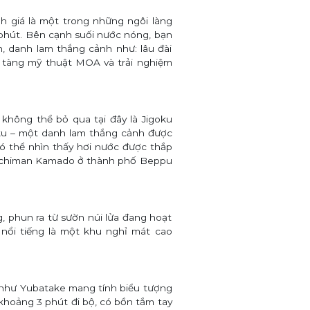
nh giá
là một trong những ngôi làng
phút.
Bên cạnh suối nước nóng, bạn
 danh lam thắng cảnh như: lâu đài
 tàng mỹ thuật MOA và trải nghiệm
hông thể bỏ qua tại đây là Jigoku
oku – một danh lam thắng cảnh được
ó thể nhìn thấy hơi nước được thắp
 Hachiman Kamado ở thành phố Beppu
, phun ra từ sườn núi lửa đang hoạt
nổi tiếng là một khu nghỉ mát cao
 như Yubatake mang tính biểu tượng
khoảng 3 phút đi bộ, có bồn tắm tay