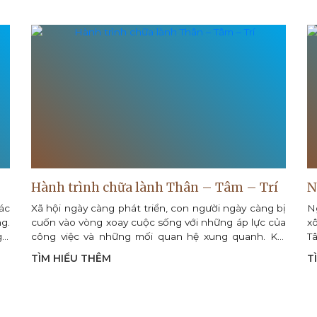
Hành trình chữa lành Thân – Tâm – Trí
N
ác
Xã hội ngày càng phát triển, con người ngày càng bị
N
g.
cuốn vào vòng xoay cuộc sống với những áp lực của
x
ia
công việc và những mối quan hệ xung quanh. Khi
T
đời sống ngày càng phát triển, mức...
nh
TÌM HIỂU THÊM
T