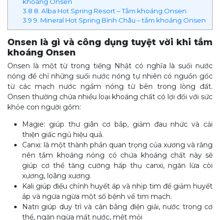
khoáng Onsen
3.8
8. Alba Hot Spring Resort – Tắm khoáng Onsen
3.9
9. Mineral Hot Spring Bình Châu – tắm khoáng Onsen
Onsen là gì và công dụng tuyệt vời khi tắm
khoáng Onsen
Onsen là một từ trong tiếng Nhật có nghĩa là suối nước
nóng để chỉ những suối nước nóng tự nhiên có nguồn gốc
từ các mạch nước ngầm nóng từ bên trong lòng đất.
Onsen thường chứa nhiều loại khoáng chất có lợi đối với sức
khỏe con người gồm:
Magie: giúp thư giãn cơ bắp, giảm đau nhức và cải
thiện giấc ngủ hiệu quả.
Canxi: là một thành phần quan trọng của xương và răng
nên tắm khoáng nóng có chứa khoáng chất này sẽ
giúp cơ thể tăng cường hấp thụ canxi, ngăn lừa còi
xương, loãng xương.
Kali giúp điều chỉnh huyết áp và nhịp tim để giảm huyết
áp và ngừa ngừa một số bệnh về tim mạch.
Natri giúp duy trì và cân bằng điện giải, nước trong cơ
thể, ngăn ngừa mất nước, mệt mỏi