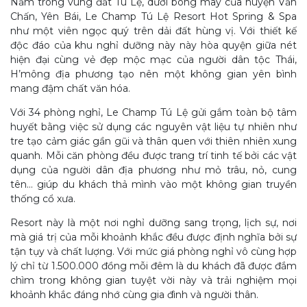
Nằm trong vùng đất Tú Lệ, dưới bóng mây của huyện Văn
Chấn, Yên Bái, Le Champ Tú Lệ Resort Hot Spring & Spa
như một viên ngọc quý trên dải đất hùng vị. Với thiết kế
độc đáo của khu nghỉ dưỡng này này hòa quyện giữa nét
hiện đại cùng vẻ đẹp mộc mạc của người dân tộc Thái,
H’mông địa phương tạo nên một không gian yên bình
mang đậm chất văn hóa.
Với 34 phòng nghỉ, Le Champ Tú Lệ gửi gắm toàn bộ tâm
huyết bằng việc sử dụng các nguyên vật liệu tự nhiên như
tre tạo cảm giác gần gũi và thân quen với thiên nhiên xung
quanh. Mỗi căn phòng đều được trang trí tinh tế bởi các vật
dụng của người dân địa phương như mỏ trâu, nỏ, cung
tên… giúp du khách thả mình vào một không gian truyền
thống cổ xưa.
Resort này là một nơi nghỉ dưỡng sang trọng, lịch sự, nơi
mà giá trị của mỗi khoảnh khắc đều được định nghĩa bởi sự
tận tụy và chất lượng. Với mức giá phòng nghỉ vô cùng hợp
lý chỉ từ 1.500.000 đồng mỗi đêm là du khách đã được đắm
chìm trong không gian tuyệt vời này và trải nghiệm mọi
khoảnh khắc đáng nhớ cùng gia đình và người thân.