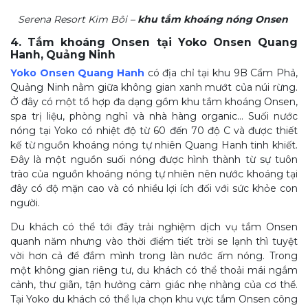
Serena Resort Kim Bôi –
khu tắm khoáng nóng Onsen
4. Tắm khoáng Onsen tại Yoko Onsen Quang
Hanh, Quảng Ninh
Yoko Onsen Quang Hanh
có địa chỉ tại khu 9B Cẩm Phả,
Quảng Ninh nằm giữa không gian xanh mướt của núi rừng.
Ở đây có một tổ hợp đa dạng gồm khu tắm khoáng Onsen,
spa trị liệu, phòng nghỉ và nhà hàng organic… Suối nước
nóng tại Yoko có nhiệt độ từ 60 đến 70 độ C và được thiết
kế từ nguồn khoáng nóng tự nhiên Quang Hanh tinh khiết.
Đây là một nguồn suối nóng được hình thành từ sự tuôn
trào của nguồn khoáng nóng tự nhiên nên nước khoáng tại
đây có độ mặn cao và có nhiều lợi ích đối với sức khỏe con
người.
Du khách có thể tới đây trải nghiệm dịch vụ tắm Onsen
quanh năm nhưng vào thời điểm tiết trời se lạnh thì tuyệt
vời hơn cả để đắm mình trong làn nước ấm nóng. Trong
một không gian riêng tư, du khách có thể thoải mái ngắm
cảnh, thư giãn, tận hưởng cảm giác nhẹ nhàng của cơ thể.
Tại Yoko du khách có thể lựa chọn khu vực tắm Onsen công