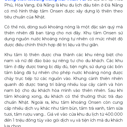
Phú, Hòa Vang, Đà Nẵng là khu du lịch đầu tiên ở Đà Nẵng
có mô hình tháp tắm Onsen được xây dựng lộ thiên theo
tiêu chuẩn của Nhật.
Có thể nói, dòng suối khoáng nóng là một đặc sản quý mà
thiên nhiên đã ban tặng cho nơi đây. Khu tắm Onsen sử
dụng nguồn nước khoáng nóng tự nhiên có mức nhiệt độ
được điều chỉnh thích hợp để trị liệu và thư giãn.
Khu tắm lộ thiên được chia thành các khu riêng biệt cho
nam và nữ để đảo bảo sự riêng tư cho du khách. Các khu
tắm ở đây được trang bị đầy đủ, tiện nghi, sử dụng các bồn
tắm bằng đá tự nhiên cho phép nước khoáng nóng được
chảy trực tiếp từ các nguồn vào. Khung cảnh thiên nhiên
quanh đó được trang trí bằng nhiều loại cây cảnh và hòn
nam bộ cho du khách hòa mình vào thiên nhiên. Sau khi
tắm khoáng xong, du khách có thể thưởng thức trà đạo
chuẩn Nhật. Ngoài ra, khu tắm khoáng Onsen còn cung
cấp nhiều dịch vụ khác như tắm bùn, tắm trà xanh, tắm sữa
tươi, tắm rượu vang… Giá vé vào cửa khu du lịch từ 400.000
đến 1 triệu đồng tùy vào gói dịch vụ và tiện ích mà du khách
lựa chọn.