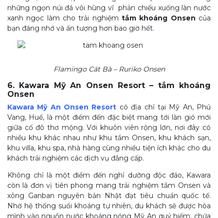
những ngọn núi đá vôi hùng vĩ phản chiếu xuống làn nước
xanh ngọc làm cho trải nghiệm
tắm khoáng Onsen
của
bạn đáng nhớ và ấn tượng hơn bao giờ hết.
Flamingo Cát Bà – Ruriko Onsen
6. Kawara Mỹ An Onsen Resort – tắm khoáng
Onsen
Kawara Mỹ An Onsen Resort
có địa chỉ tại Mỹ An, Phú
Vang, Huế, là một điểm đến đặc biệt mang tới làn gió mới
giữa cố đô thơ mộng. Với khuôn viên rộng lớn, nơi đây có
nhiều khu khác nhau như khu tắm Onsen, khu khách sạn,
khu villa, khu spa, nhà hàng cùng nhiều tiện ích khác cho du
khách trải nghiệm các dịch vụ đẳng cấp.
Không chỉ là một điểm đến nghỉ dưỡng độc đáo, Kawara
còn là đơn vị tiên phong mang trải nghiệm tắm Onsen và
xông Ganban nguyên bản Nhật đạt tiêu chuẩn quốc tế.
Nhờ hệ thống suối khoáng tự nhiên, du khách sẽ được hòa
mình vào nguồn nước khoáng nóng Mỹ An quý hiếm, chứa