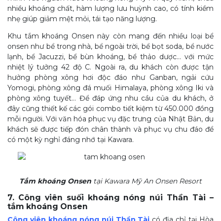
nhiều khoáng chất, hàm lượng lưu huỳnh cao, có tính kiềm
nhẹ giúp giảm mệt mỏi, tái tạo năng lượng.
Khu tắm khoáng Onsen này còn mang đến nhiều loại bể
onsen như bể trong nhà, bể ngoài trời, bể bọt soda, bể nước
lạnh, bể Jacuzzi, bể bùn khoáng, bể thảo dược… với mức
nhiệt lý tưởng 42 độ C. Ngoài ra, du khách còn được tận
hưởng phòng xông hơi độc đáo như Ganban, ngải cứu
Yomogi, phòng xông đá muối Himalaya, phòng xông Iki và
phòng xông tuyết… Để đáp ứng nhu cầu của du khách, ở
đây cũng thiết kế các gói combo tiết kiệm từ 450.000 đồng
mỗi người. Với văn hóa phục vụ đặc trưng của Nhật Bản, du
khách sẽ được tiếp đón chân thành và phục vụ chu đáo để
có một kỳ nghỉ đáng nhớ tại Kawara.
Tắm khoáng Onsen
tại Kawara Mỹ An Onsen Resort
7. Công viên suối khoáng nóng núi Thần Tài –
tắm khoáng Onsen
Công viên khoáng nóng núi Thần Tài
có địa chỉ tại Hòa