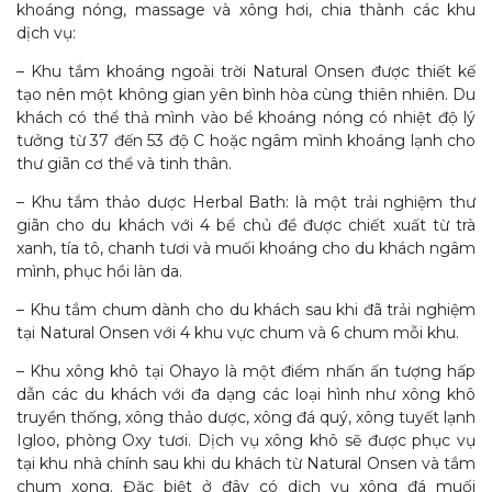
khoáng nóng, massage và xông hơi, chia thành các khu
dịch vụ:
– Khu tắm khoáng ngoài trời Natural Onsen được thiết kế
tạo nên một không gian yên bình hòa cùng thiên nhiên. Du
khách có thể thả mình vào bể khoáng nóng có nhiệt độ lý
tưởng từ 37 đến 53 độ C hoặc ngâm mình khoáng lạnh cho
thư giãn cơ thể và tinh thân.
– Khu tắm thảo dược Herbal Bath: là một trải nghiệm thư
giãn cho du khách với 4 bể chủ đề được chiết xuất từ trà
xanh, tía tô, chanh tươi và muối khoáng cho du khách ngâm
mình, phục hồi làn da.
– Khu tắm chum dành cho du khách sau khi đã trải nghiệm
tại Natural Onsen với 4 khu vực chum và 6 chum mỗi khu.
– Khu xông khô tại Ohayo là một điểm nhấn ấn tượng hấp
dẫn các du khách với đa dạng các loại hình như xông khô
truyền thống, xông thảo dược, xông đá quý, xông tuyết lạnh
Igloo, phòng Oxy tươi. Dịch vụ xông khô sẽ được phục vụ
tại khu nhà chính sau khi du khách từ Natural Onsen và tắm
chum xong. Đặc biệt ở đây có dịch vụ xông đá muối