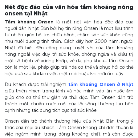
Nét độc đáo của văn hóa tắm khoáng nóng
onsen tại Nhật
Tắm khoáng Onsen
là một nét văn hóa độc đáo của
người dân Nhật Bản bởi họ tin rằng Onsen là một liệu trình
tự nhiên giúp hỗ trợ chữa bệnh, chăm sóc sức khỏe cũng
như nuôi dưỡng tinh thần. Cách đây hơn 2000 năm, người
Nhật đã biết đến công dụng tuyệt vời của tắm khoáng
nóng ngoài việc duy trì sức khỏe, phòng ngừa và điều trị
một số bệnh về xương khớp, về da, phụ khoa… tắm Onsen
còn là một liệu pháp giúp trẻ hóa cơ thể và phục hồi cơ thể
hiệu quả sau khi làm việc mệt mỏi hoặc khi mới ốm dậy.
Du khách được trải nghiệm
tắm khoáng Onsen ở Nhật
giữa thiên nhiên trong lành và hòa mình vào làn nước ấm
giúp cho cơ thể thư giãn và thải độc. Tắm Onsen dần trở
thành một chuẩn mực mới của lối sống thượng lưu bên
cạnh những tác dụng tích cực tới sức khỏe.
Onsen dần trở thành thương hiệu của Nhật Bản trong ý
thức của mọi du khách. Tắm Onsen không chỉ đơn thuần là
việc ngâm mình trong dòng khoáng chất mà còn được