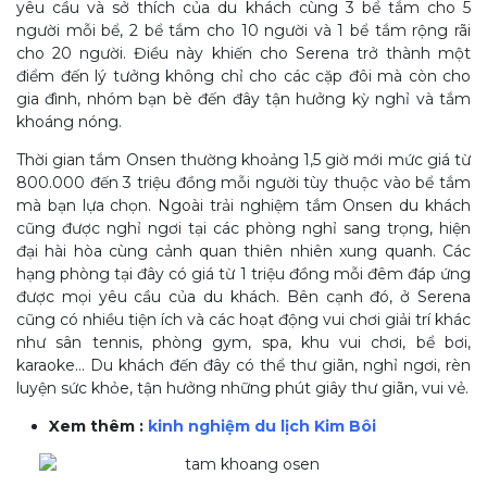
yêu cầu và sở thích của du khách cùng 3 bể tắm cho 5
người mỗi bể, 2 bể tắm cho 10 người và 1 bể tắm rộng rãi
cho 20 người. Điều này khiến cho Serena trở thành một
điểm đến lý tưởng không chỉ cho các cặp đôi mà còn cho
gia đình, nhóm bạn bè đến đây tận hưởng kỳ nghỉ và tắm
khoáng nóng.
Thời gian tắm Onsen thường khoảng 1,5 giờ mới mức giá từ
800.000 đến 3 triệu đồng mỗi người tùy thuộc vào bể tắm
mà bạn lựa chọn. Ngoài trải nghiệm tắm Onsen du khách
cũng được nghỉ ngơi tại các phòng nghỉ sang trọng, hiện
đại hài hòa cùng cảnh quan thiên nhiên xung quanh. Các
hạng phòng tại đây có giá từ 1 triệu đồng mỗi đêm đáp ứng
được mọi yêu cầu của du khách. Bên cạnh đó, ở Serena
cũng có nhiều tiện ích và các hoạt động vui chơi giải trí khác
như sân tennis, phòng gym, spa, khu vui chơi, bể bơi,
karaoke… Du khách đến đây có thể thư giãn, nghỉ ngơi, rèn
luyện sức khỏe, tận hưởng những phút giây thư giãn, vui vẻ.
Xem thêm :
kinh nghiệm du lịch Kim Bôi