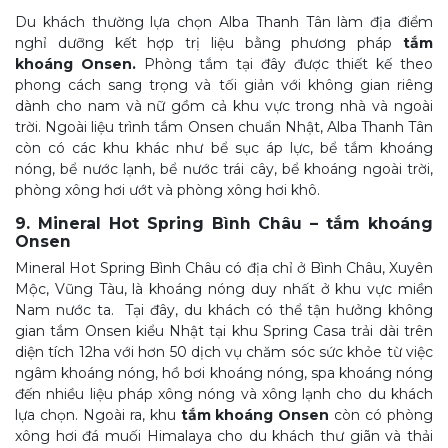
Du khách thường lựa chọn Alba Thanh Tân làm địa điểm
nghỉ dưỡng kết hợp trị liệu bằng phương pháp
tắm
khoáng Onsen.
Phòng tắm tại đây được thiết kế theo
phong cách sang trọng và tối giản với không gian riêng
dành cho nam và nữ gồm cả khu vực trong nhà và ngoài
trời. Ngoài liệu trình tắm Onsen chuẩn Nhật, Alba Thanh Tân
còn có các khu khác như bể sục áp lực, bể tắm khoáng
nóng, bể nước lạnh, bể nước trái cây, bể khoáng ngoài trời,
phòng xông hơi ướt và phòng xông hơi khô.
9. Mineral Hot Spring Bình Châu – tắm khoáng
Onsen
Mineral Hot Spring Bình Châu có địa chỉ ở Bình Châu, Xuyên
Mộc, Vũng Tàu, là khoáng nóng duy nhất ở khu vực miền
Nam nước ta. Tại đây, du khách có thể tận hưởng không
gian tắm Onsen kiểu Nhật tại khu Spring Casa trải dài trên
diện tích 12ha với hơn 50 dịch vụ chăm sóc sức khỏe từ việc
ngâm khoáng nóng, hồ bơi khoáng nóng, spa khoáng nóng
đến nhiều liệu pháp xông nóng và xông lạnh cho du khách
lựa chọn. Ngoài ra, khu
tắm khoáng Onsen
còn có phòng
xông hơi đá muối Himalaya cho du khách thư giãn và thải