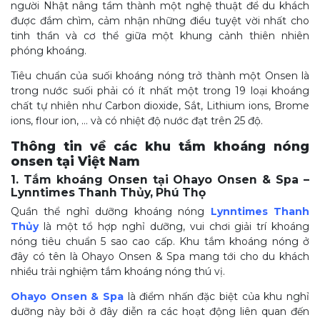
người Nhật nâng tầm thành một nghệ thuật để du khách
được đắm chìm, cảm nhận những điều tuyệt vời nhất cho
tinh thần và cơ thể giữa một khung cảnh thiên nhiên
phóng khoáng.
Tiêu chuẩn của suối khoáng nóng trở thành một Onsen là
trong nước suối phải có ít nhất một trong 19 loại khoáng
chất tự nhiên như Carbon dioxide, Sắt, Lithium ions, Brome
ions, flour ion, … và có nhiệt độ nước đạt trên 25 độ.
Thông tin về các khu tắm khoáng nóng
onsen tại Việt Nam
1. Tắm khoáng Onsen tại Ohayo Onsen & Spa –
Lynntimes Thanh Thủy, Phú Thọ
Quần thể nghỉ dưỡng khoáng nóng
Lynntimes Thanh
Thủy
là một tổ hợp nghỉ dưỡng, vui chơi giải trí khoáng
nóng tiêu chuẩn 5 sao cao cấp. Khu tắm khoáng nóng ở
đây có tên là Ohayo Onsen & Spa mang tới cho du khách
nhiều trải nghiệm tắm khoáng nóng thú vị.
Ohayo Onsen & Spa
là điểm nhấn đặc biệt của khu nghỉ
dưỡng này bởi ở đây diễn ra các hoạt động liên quan đến