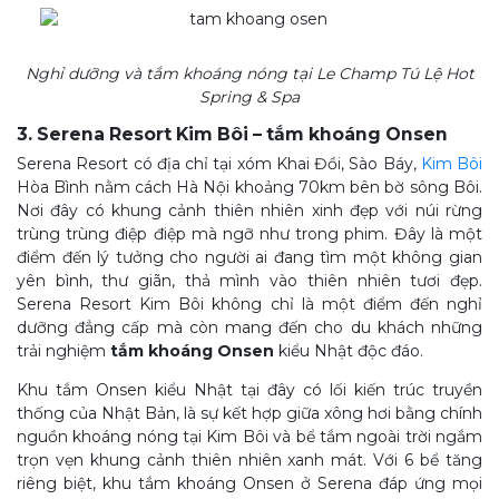
Nghỉ dưỡng và tắm khoáng nóng tại Le Champ Tú Lệ Hot
Spring & Spa
3. Serena Resort Kim Bôi – tắm khoáng Onsen
Serena Resort có địa chỉ tại xóm Khai Đồi, Sào Báy,
Kim Bôi
Hòa Bình nằm cách Hà Nội khoảng 70km bên bờ sông Bôi.
Nơi đây có khung cảnh thiên nhiên xinh đẹp với núi rừng
trùng trùng điệp điệp mà ngỡ như trong phim. Đây là một
điểm đến lý tưởng cho người ai đang tìm một không gian
yên bình, thư giãn, thả mình vào thiên nhiên tươi đẹp.
Serena Resort Kim Bôi không chỉ là một điểm đến nghỉ
dưỡng đẳng cấp mà còn mang đến cho du khách những
trải nghiệm
tắm khoáng Onsen
kiểu Nhật độc đáo.
Khu tắm Onsen kiểu Nhật tại đây có lối kiến trúc truyền
thống của Nhật Bản, là sự kết hợp giữa xông hơi bằng chính
nguồn khoáng nóng tại Kim Bôi và bể tắm ngoài trời ngắm
trọn vẹn khung cảnh thiên nhiên xanh mát. Với 6 bể tăng
riêng biệt, khu tắm khoáng Onsen ở Serena đáp ứng mọi