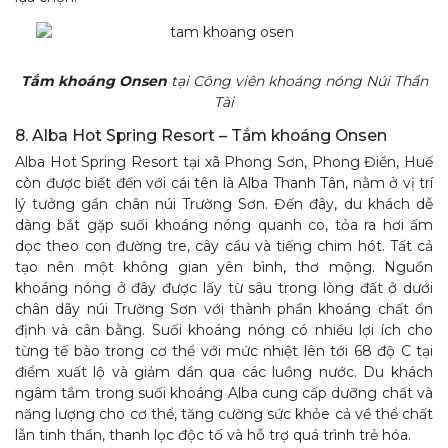
Tắm khoáng Onsen
tại Công viên khoáng nóng Núi Thần
Tài
8. Alba Hot Spring Resort – Tắm khoáng Onsen
Alba Hot Spring Resort tại xã Phong Sơn, Phong Điền, Huế
còn được biết đến với cái tên là Alba Thanh Tân, nằm ở vị trí
lý tưởng gần chân núi Trường Sơn. Đến đây, du khách dễ
dàng bắt gặp suối khoáng nóng quanh co, tỏa ra hơi ấm
dọc theo con đường tre, cây cầu và tiếng chim hót. Tất cả
tạo nên một không gian yên bình, thơ mộng. Nguồn
khoáng nóng ở đây được lấy từ sâu trong lòng đất ở dưới
chân dãy núi Trường Sơn với thành phần khoáng chất ổn
định và cân bằng. Suối khoáng nóng có nhiều lợi ích cho
từng tế bào trong cơ thể với mức nhiệt lên tới 68 độ C tại
điểm xuất lộ và giảm dần qua các luồng nước. Du khách
ngâm tắm trong suối khoáng Alba cung cấp dưỡng chất và
năng lượng cho cơ thể, tăng cường sức khỏe cả về thể chất
lẫn tinh thần, thanh lọc độc tố và hỗ trợ quá trình trẻ hóa.