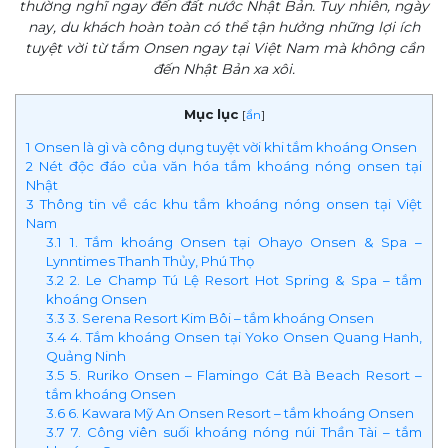
thường nghĩ ngay đến đất nước Nhật Bản. Tuy nhiên, ngày
nay, du khách hoàn toàn có thể tận hưởng những lợi ích
tuyệt vời từ tắm Onsen ngay tại Việt Nam mà không cần
đến Nhật Bản xa xôi.
Mục lục
[
ẩn
]
1
Onsen là gì và công dụng tuyệt vời khi tắm khoáng Onsen
2
Nét độc đáo của văn hóa tắm khoáng nóng onsen tại
Nhật
3
Thông tin về các khu tắm khoáng nóng onsen tại Việt
Nam
3.1
1. Tắm khoáng Onsen tại Ohayo Onsen & Spa –
Lynntimes Thanh Thủy, Phú Thọ
3.2
2. Le Champ Tú Lệ Resort Hot Spring & Spa – tắm
khoáng Onsen
3.3
3. Serena Resort Kim Bôi – tắm khoáng Onsen
3.4
4. Tắm khoáng Onsen tại Yoko Onsen Quang Hanh,
Quảng Ninh
3.5
5. Ruriko Onsen – Flamingo Cát Bà Beach Resort –
tắm khoáng Onsen
3.6
6. Kawara Mỹ An Onsen Resort – tắm khoáng Onsen
3.7
7. Công viên suối khoáng nóng núi Thần Tài – tắm