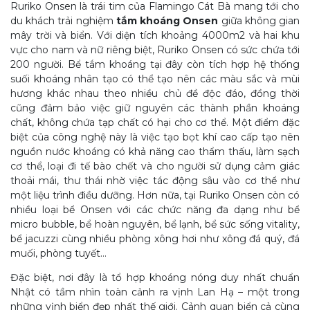
Ruriko Onsen là trái tim của Flamingo Cát Bà mang tới cho
du khách trải nghiệm
tắm khoáng Onsen
giữa không gian
mây trời và biển. Với diện tích khoảng 4000m2 và hai khu
vực cho nam và nữ riêng biệt, Ruriko Onsen có sức chứa tới
200 người. Bể tắm khoáng tại đây còn tích hợp hệ thống
suối khoáng nhân tạo có thể tạo nên các màu sắc và mùi
hương khác nhau theo nhiều chủ đề độc đáo, đồng thời
cũng đảm bảo việc giữ nguyên các thành phần khoáng
chất, không chứa tạp chất có hại cho cơ thể. Một điểm đặc
biệt của công nghệ này là việc tạo bọt khí cao cấp tạo nên
nguồn nước khoáng có khả năng cao thẩm thấu, làm sạch
cơ thể, loại đi tế bào chết và cho người sử dụng cảm giác
thoải mái, thư thái nhờ việc tác động sâu vào cơ thể như
một liệu trình điều dưỡng. Hơn nữa, tại Ruriko Onsen còn có
nhiều loại bể Onsen với các chức năng đa dạng như bể
micro bubble, bể hoàn nguyên, bể lạnh, bể sức sống vitality,
bể jacuzzi cùng nhiều phòng xông hơi như xông đá quý, đá
muối, phòng tuyết…
Đặc biệt, nơi đây là tổ hợp khoáng nóng duy nhất chuẩn
Nhật có tầm nhìn toàn cảnh ra vịnh Lan Hạ – một trong
những vịnh biển đẹp nhất thế giới. Cảnh quan biển cả cùng