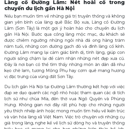
Làng cổ Đường Lâm: Nét hoài cổ trong
chuyến du lịch gần Hà Nội
Nếu bạn muốn tìm về những giá trị truyền thống và không
gian yên bình của làng quê Bắc Bộ xưa, Làng cổ Đường
Lâm (Sơn Tây) là một gợi ý hoàn hảo cho chuyến du lịch
gần Hà Nội. Bước qua cổng làng mộc mạc, du khách sẽ
được chiêm ngưỡng những ngôi nhà đá ong hàng trăm
năm tuổi, những con đường gạch đỏ và đình làng cổ kính.
Đường Lâm mang lại cảm giác bình dị, tĩnh lặng, giúp con
người sống chậm lại để cảm nhận những nét đẹp xưa cũ.
Đây là nơi bạn có thể tìm thấy những món ăn dân dã như
kẹo chè lam, tương Mông Phụ hay cơm quê mang hương
vị đặc trưng của vùng đất Sơn Tây.
Du lịch gần Hà Nội tại Đường Lâm thường kết hợp với việc
đạp xe dạo quanh các ngõ nhỏ hoặc tham quan các di tích
lịch sử như chùa Mía, đền thờ vua Ngô Quyền và Phùng
Hưng. Không gian nơi đây rất phù hợp cho những người
yêu thích nhiếp ảnh hoặc mong muốn tìm hiểu về kiến trúc
và văn hóa làng xã Việt Nam. Việc trò chuyện với những cụ
già trong làng, nghe kể về lịch sử dòng họ và truyền thống