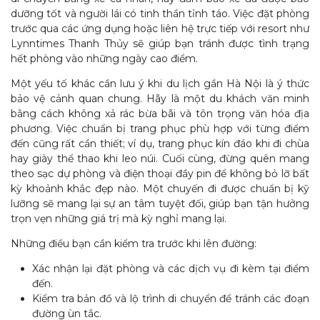
dưỡng tốt và người lái có tinh thần tỉnh táo. Việc đặt phòng
trước qua các ứng dụng hoặc liên hệ trực tiếp với resort như
Lynntimes Thanh Thủy sẽ giúp bạn tránh được tình trạng
hết phòng vào những ngày cao điểm.
Một yếu tố khác cần lưu ý khi du lịch gần Hà Nội là ý thức
bảo vệ cảnh quan chung. Hãy là một du khách văn minh
bằng cách không xả rác bừa bãi và tôn trọng văn hóa địa
phương. Việc chuẩn bị trang phục phù hợp với từng điểm
đến cũng rất cần thiết; ví dụ, trang phục kín đáo khi đi chùa
hay giày thể thao khi leo núi. Cuối cùng, đừng quên mang
theo sạc dự phòng và điện thoại đầy pin để không bỏ lỡ bất
kỳ khoảnh khắc đẹp nào. Một chuyến đi được chuẩn bị kỹ
lưỡng sẽ mang lại sự an tâm tuyệt đối, giúp bạn tận hưởng
trọn vẹn những giá trị mà kỳ nghỉ mang lại.
Những điều bạn cần kiểm tra trước khi lên đường:
Xác nhận lại đặt phòng và các dịch vụ đi kèm tại điểm
đến.
Kiểm tra bản đồ và lộ trình di chuyển để tránh các đoạn
đường ùn tắc.