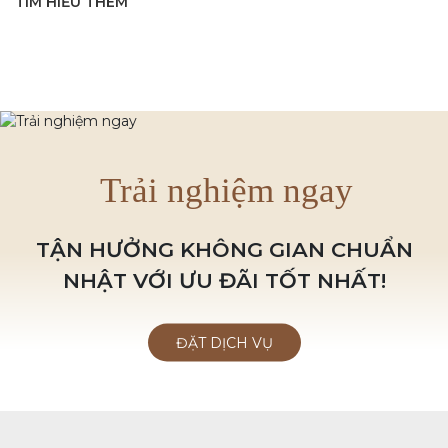
TÌM HIỂU THÊM
Trải nghiệm ngay
TẬN HƯỞNG KHÔNG GIAN CHUẨN
NHẬT VỚI ƯU ĐÃI TỐT NHẤT!
ĐẶT DỊCH VỤ