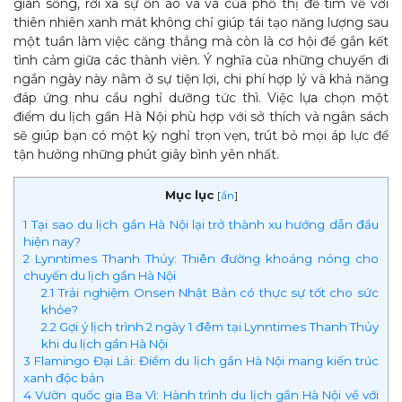
gian sống, rời xa sự ồn ào vã vã của phố thị để tìm về với
thiên nhiên xanh mát không chỉ giúp tái tạo năng lượng sau
một tuần làm việc căng thẳng mà còn là cơ hội để gắn kết
tình cảm giữa các thành viên. Ý nghĩa của những chuyến đi
ngắn ngày này nằm ở sự tiện lợi, chi phí hợp lý và khả năng
đáp ứng nhu cầu nghỉ dưỡng tức thì. Việc lựa chọn một
điểm du lịch gần Hà Nội phù hợp với sở thích và ngân sách
sẽ giúp bạn có một kỳ nghỉ trọn vẹn, trút bỏ mọi áp lực để
tận hưởng những phút giây bình yên nhất.
Mục lục
[
ẩn
]
1
Tại sao du lịch gần Hà Nội lại trở thành xu hướng dẫn đầu
hiện nay?
2
Lynntimes Thanh Thủy: Thiên đường khoáng nóng cho
chuyến du lịch gần Hà Nội
2.1
Trải nghiệm Onsen Nhật Bản có thực sự tốt cho sức
khỏe?
2.2
Gợi ý lịch trình 2 ngày 1 đêm tại Lynntimes Thanh Thủy
khi du lịch gần Hà Nội
3
Flamingo Đại Lải: Điểm du lịch gần Hà Nội mang kiến trúc
xanh độc bản
4
Vườn quốc gia Ba Vì: Hành trình du lịch gần Hà Nội về với