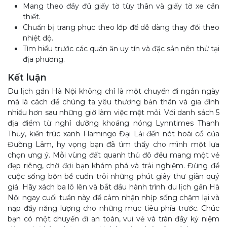
Mang theo đầy đủ giấy tờ tùy thân và giấy tờ xe cần
thiết.
Chuẩn bị trang phục theo lớp để dễ dàng thay đổi theo
nhiệt độ.
Tìm hiểu trước các quán ăn uy tín và đặc sản nên thử tại
địa phương.
Kết luận
Du lịch gần Hà Nội không chỉ là một chuyến đi ngắn ngày
mà là cách để chúng ta yêu thương bản thân và gia đình
nhiều hơn sau những giờ làm việc mệt mỏi. Với danh sách 5
địa điểm từ nghỉ dưỡng khoáng nóng Lynntimes Thanh
Thủy, kiến trúc xanh Flamingo Đại Lải đến nét hoài cổ của
Đường Lâm, hy vọng bạn đã tìm thấy cho mình một lựa
chọn ưng ý. Mỗi vùng đất quanh thủ đô đều mang một vẻ
đẹp riêng, chờ đợi bạn khám phá và trải nghiệm. Đừng để
cuộc sống bộn bề cuốn trôi những phút giây thư giãn quý
giá. Hãy xách ba lô lên và bắt đầu hành trình du lịch gần Hà
Nội ngay cuối tuần này để cảm nhận nhịp sống chậm lại và
nạp đầy năng lượng cho những mục tiêu phía trước. Chúc
bạn có một chuyến đi an toàn, vui vẻ và tràn đầy kỷ niệm