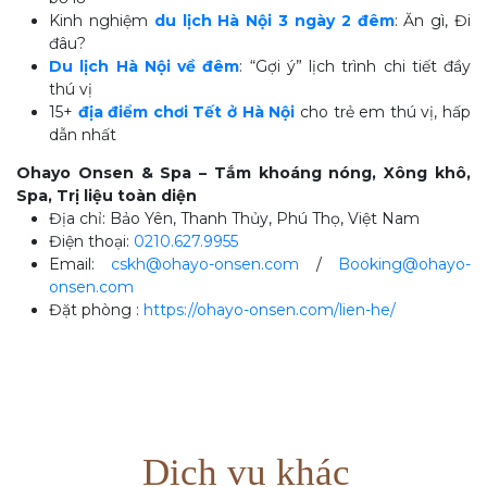
Kinh nghiệm
du lịch Hà Nội 3 ngày 2 đêm
: Ăn gì, Đi
đâu?
Du lịch Hà Nội về đêm
: “Gợi ý” lịch trình chi tiết đầy
thú vị
15+
địa điểm chơi Tết ở Hà Nội
cho trẻ em thú vị, hấp
dẫn nhất
Ohayo Onsen & Spa – Tắm khoáng nóng, Xông khô,
Spa, Trị liệu toàn diện
Địa chỉ: Bảo Yên, Thanh Thủy, Phú Thọ, Việt Nam
Điện thoại:
0210.627.9955
Email:
cskh@ohayo-onsen.com
/
Booking@ohayo-
onsen.com
Đặt phòng :
https://ohayo-onsen.com/lien-he/
Dịch vụ khác