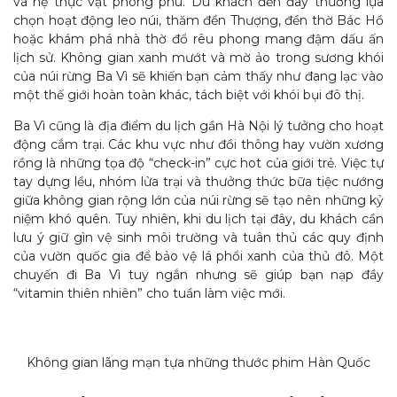
và hệ thực vật phong phú. Du khách đến đây thường lựa
chọn hoạt động leo núi, thăm đền Thượng, đền thờ Bác Hồ
hoặc khám phá nhà thờ đổ rêu phong mang đậm dấu ấn
lịch sử. Không gian xanh mướt và mờ ảo trong sương khói
của núi rừng Ba Vì sẽ khiến bạn cảm thấy như đang lạc vào
một thế giới hoàn toàn khác, tách biệt với khói bụi đô thị.
Ba Vì cũng là địa điểm du lịch gần Hà Nội lý tưởng cho hoạt
động cắm trại. Các khu vực như đồi thông hay vườn xương
rồng là những tọa độ “check-in” cực hot của giới trẻ. Việc tự
tay dựng lều, nhóm lửa trại và thưởng thức bữa tiệc nướng
giữa không gian rộng lớn của núi rừng sẽ tạo nên những kỷ
niệm khó quên. Tuy nhiên, khi du lịch tại đây, du khách cần
lưu ý giữ gìn vệ sinh môi trường và tuân thủ các quy định
của vườn quốc gia để bảo vệ lá phổi xanh của thủ đô. Một
chuyến đi Ba Vì tuy ngắn nhưng sẽ giúp bạn nạp đầy
“vitamin thiên nhiên” cho tuần làm việc mới.
Không gian lãng mạn tựa những thước phim Hàn Quốc