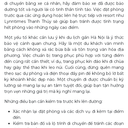
di chuyển bằng xe cá nhân, hãy đảm bảo xe đã được bảo
dưỡng tốt và người lái có tinh thần tỉnh táo. Việc đặt phòng
trước qua các ứng dụng hoặc liên hệ trực tiếp với resort như
Lynntimes Thanh Thủy sẽ giúp bạn tránh được tình trạng
hết phòng vào những ngày cao điểm.
Một yếu tố khác cần lưu ý khi du lịch gần Hà Nội là ý thức
bảo vệ cảnh quan chung. Hãy là một du khách văn minh
bằng cách không xả rác bừa bãi và tôn trọng văn hóa địa
phương. Việc chuẩn bị trang phục phù hợp với từng điểm
đến cũng rất cần thiết; ví dụ, trang phục kín đáo khi đi chùa
hay giày thể thao khi leo núi. Cuối cùng, đừng quên mang
theo sạc dự phòng và điện thoại đầy pin để không bỏ lỡ bất
kỳ khoảnh khắc đẹp nào. Một chuyến đi được chuẩn bị kỹ
lưỡng sẽ mang lại sự an tâm tuyệt đối, giúp bạn tận hưởng
trọn vẹn những giá trị mà kỳ nghỉ mang lại.
Những điều bạn cần kiểm tra trước khi lên đường:
Xác nhận lại đặt phòng và các dịch vụ đi kèm tại điểm
đến.
Kiểm tra bản đồ và lộ trình di chuyển để tránh các đoạn