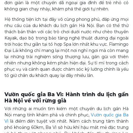
đơn giản là một chuyến dã ngoại gia đình để trẻ nhỏ có
không gian chạy nhảy, khám phá thế giới tự nhiên.
Hệ thống tiện ích tại đây vô cùng phong phú, đáp ứng mọi
nhu cầu của du khách du lịch gần Hà Nội. Bạn có thể thử
thách bản thân với các trò chơi dưới nước như chèo thuyền
Kayak, dạo bộ trong bảo tàng nghệ thuật đương đại ngoài
trời hoặc thư giãn tại tổ hợp Spa lớn nhất khu vực. Flamingo
Đại Lải không chỉ mang lại một nơi nghỉ ngơi mà còn mang
lại những trải nghiệm sống thượng lưu, gần gũi với thiên
nhiên nhưng không kém phần hiện đại. Sự tỉ mỉ trong cách
phục vụ và cảnh quan được chăm sóc kỹ lưỡng chính là yếu
tố giữ chân du khách quay lại đây nhiều lần.
Vườn quốc gia Ba Vì: Hành trình du lịch gần
Hà Nội về với rừng già
Với những ai muốn tìm kiếm một chuyến du lịch gần Hà
Nội mang tính khám phá và chinh phục,
Vườn quốc gia Ba
Vì
là điểm đến tuyệt vời nhất. Nằm cách trung tâm thành
phố khoảng 60km, Ba Vì sở hữu khí hậu mát mẻ đặc trưng