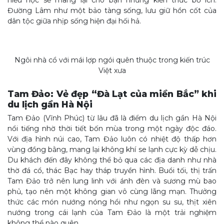
hiếu học sẽ mang lại cho bạn những kiến thức bổ ích.
Đường Lâm như một bảo tàng sống, lưu giữ hồn cốt của
dân tộc giữa nhịp sống hiện đại hối hả.
Ngôi nhà cổ với mái lợp ngói quên thuộc trong kiến trúc
Việt xưa
Tam Đảo: Vẻ đẹp “Đà Lạt của miền Bắc” khi
du lịch gần Hà Nội
Tam Đảo (Vĩnh Phúc) từ lâu đã là điểm du lịch gần Hà Nội
nổi tiếng nhờ thời tiết bốn mùa trong một ngày độc đáo.
Với địa hình núi cao, Tam Đảo luôn có nhiệt độ thấp hơn
vùng đồng bằng, mang lại không khí se lạnh cực kỳ dễ chịu.
Du khách đến đây không thể bỏ qua các địa danh như nhà
thờ đá cổ, thác Bạc hay tháp truyền hình. Buổi tối, thị trấn
Tam Đảo trở nên lung linh với ánh đèn và sương mù bao
phủ, tạo nên một không gian vô cùng lãng mạn. Thưởng
thức các món nướng nóng hổi như ngọn su su, thịt xiên
nướng trong cái lạnh của Tam Đảo là một trải nghiệm
không thể nào quên.