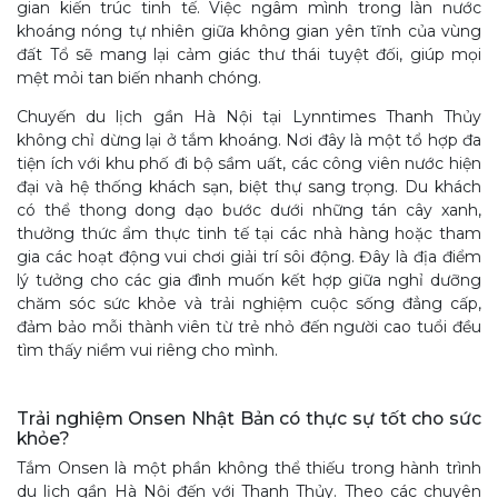
gian kiến trúc tinh tế. Việc ngâm mình trong làn nước
khoáng nóng tự nhiên giữa không gian yên tĩnh của vùng
đất Tổ sẽ mang lại cảm giác thư thái tuyệt đối, giúp mọi
mệt mỏi tan biến nhanh chóng.
Chuyến du lịch gần Hà Nội tại Lynntimes Thanh Thủy
không chỉ dừng lại ở tắm khoáng. Nơi đây là một tổ hợp đa
tiện ích với khu phố đi bộ sầm uất, các công viên nước hiện
đại và hệ thống khách sạn, biệt thự sang trọng. Du khách
có thể thong dong dạo bước dưới những tán cây xanh,
thưởng thức ẩm thực tinh tế tại các nhà hàng hoặc tham
gia các hoạt động vui chơi giải trí sôi động. Đây là địa điểm
lý tưởng cho các gia đình muốn kết hợp giữa nghỉ dưỡng
chăm sóc sức khỏe và trải nghiệm cuộc sống đẳng cấp,
đảm bảo mỗi thành viên từ trẻ nhỏ đến người cao tuổi đều
tìm thấy niềm vui riêng cho mình.
Trải nghiệm Onsen Nhật Bản có thực sự tốt cho sức
khỏe?
Tắm Onsen là một phần không thể thiếu trong hành trình
du lịch gần Hà Nội đến với Thanh Thủy. Theo các chuyên