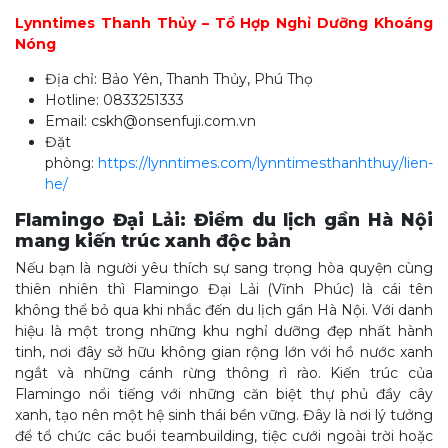
Lynntimes Thanh Thủy – Tổ Hợp Nghỉ Dưỡng Khoáng
Nóng
Địa chỉ: Bảo Yên, Thanh Thủy, Phú Thọ
Hotline: 0833251333
Email: cskh@onsenfuji.com.vn
Đặt
phòng:
https://lynntimes.com/lynntimesthanhthuy/lien-
he/
Flamingo Đại Lải: Điểm du lịch gần Hà Nội
mang kiến trúc xanh độc bản
Nếu bạn là người yêu thích sự sang trọng hòa quyện cùng
thiên nhiên thì Flamingo Đại Lải (Vĩnh Phúc) là cái tên
không thể bỏ qua khi nhắc đến du lịch gần Hà Nội. Với danh
hiệu là một trong những khu nghỉ dưỡng đẹp nhất hành
tinh, nơi đây sở hữu không gian rộng lớn với hồ nước xanh
ngắt và những cánh rừng thông rì rào. Kiến trúc của
Flamingo nổi tiếng với những căn biệt thự phủ đầy cây
xanh, tạo nên một hệ sinh thái bền vững. Đây là nơi lý tưởng
để tổ chức các buổi teambuilding, tiệc cưới ngoài trời hoặc