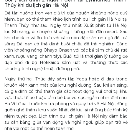
Thủy khi du lịch gần Hà Nội
Để tận hưởng trọn vẹn giá trị của nguồn khoáng nóng quý
hiếm, bạn có thể tham khảo lịch trình du lịch gần Hà Nội tại
Thanh Thủy như sau. Ngày thứ nhất: Xuất phát từ Hà Nội
lúc 8h sáng, di chuyển khoảng 1 tiếng rưỡi đến resort. Sau
khi check-in và ăn trưa với các món đặc sản như gà đồi, cá
sông Đà, bạn có thể dành buổi chiều để trải nghiệm Công
viên khoáng nóng Ohayo Onsen với các bể tắm chủ đề (trà
xanh, rượu vang, chanh tây). Buổi tối là thời gian lý tưởng để
dạo phố đi bộ Hokkaido sầm uất và thưởng thức các
chương trình nghệ thuật đường phố.
Ngày thứ hai: Thức dậy sớm tập Yoga hoặc đi dạo trong
khuôn viên xanh mát của khu nghỉ dưỡng. Sau khi ăn sáng,
cả gia đình có thể tham gia các hoạt động vui chơi tại khu
vực thực tế ảo hoặc tắm bể bơi vô cực ngắm nhìn đỉnh núi
Ba Vì từ xa. Trước khi trả phòng và quay trở về Hà Nội, đừng
quên ghé thăm khu vườn Nhật để lưu lại những bức hình kỷ
niệm tuyệt đẹp. Lịch trình du lịch gần Hà Nội này đảm bảo
sự cân bằng giữa vận động và nghỉ ngơi, giúp bạn trở về
nhà với một cơ thể hoàn toàn mới.