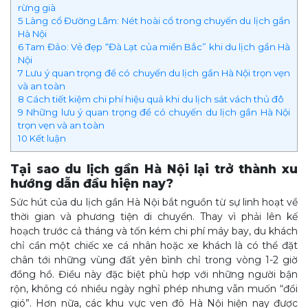
rừng già
5
Làng cổ Đường Lâm: Nét hoài cổ trong chuyến du lịch gần
Hà Nội
6
Tam Đảo: Vẻ đẹp “Đà Lạt của miền Bắc” khi du lịch gần Hà
Nội
7
Lưu ý quan trọng để có chuyến du lịch gần Hà Nội trọn vẹn
và an toàn
8
Cách tiết kiệm chi phí hiệu quả khi du lịch sát vách thủ đô
9
Những lưu ý quan trọng để có chuyến du lịch gần Hà Nội
trọn vẹn và an toàn
10
Kết luận
Tại sao du lịch gần Hà Nội lại trở thành xu
hướng dẫn đầu hiện nay?
Sức hút của du lịch gần Hà Nội bắt nguồn từ sự linh hoạt về
thời gian và phương tiện di chuyển. Thay vì phải lên kế
hoạch trước cả tháng và tốn kém chi phí máy bay, du khách
chỉ cần một chiếc xe cá nhân hoặc xe khách là có thể đặt
chân tới những vùng đất yên bình chỉ trong vòng 1-2 giờ
đồng hồ. Điều này đặc biệt phù hợp với những người bận
rộn, không có nhiều ngày nghỉ phép nhưng vẫn muốn “đổi
gió”. Hơn nữa, các khu vực ven đô Hà Nội hiện nay được