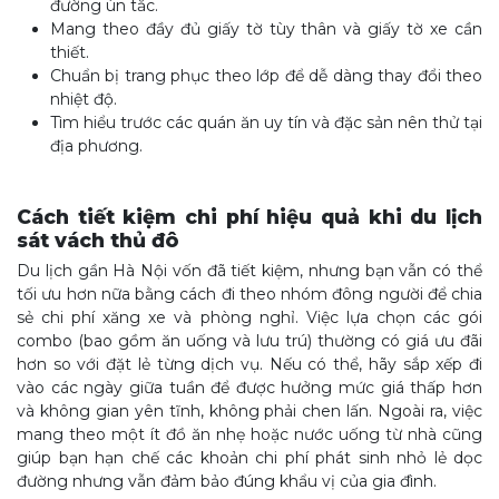
đường ùn tắc.
Mang theo đầy đủ giấy tờ tùy thân và giấy tờ xe cần
thiết.
Chuẩn bị trang phục theo lớp để dễ dàng thay đổi theo
nhiệt độ.
Tìm hiểu trước các quán ăn uy tín và đặc sản nên thử tại
địa phương.
Cách tiết kiệm chi phí hiệu quả khi du lịch
sát vách thủ đô
Du lịch gần Hà Nội vốn đã tiết kiệm, nhưng bạn vẫn có thể
tối ưu hơn nữa bằng cách đi theo nhóm đông người để chia
sẻ chi phí xăng xe và phòng nghỉ. Việc lựa chọn các gói
combo (bao gồm ăn uống và lưu trú) thường có giá ưu đãi
hơn so với đặt lẻ từng dịch vụ. Nếu có thể, hãy sắp xếp đi
vào các ngày giữa tuần để được hưởng mức giá thấp hơn
và không gian yên tĩnh, không phải chen lấn. Ngoài ra, việc
mang theo một ít đồ ăn nhẹ hoặc nước uống từ nhà cũng
giúp bạn hạn chế các khoản chi phí phát sinh nhỏ lẻ dọc
đường nhưng vẫn đảm bảo đúng khẩu vị của gia đình.