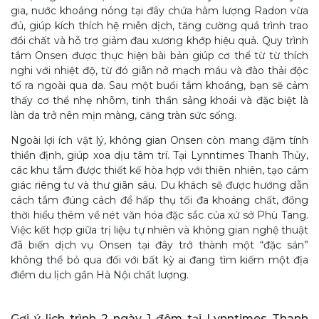
gia, nước khoáng nóng tại đây chứa hàm lượng Radon vừa
đủ, giúp kích thích hệ miễn dịch, tăng cường quá trình trao
đổi chất và hỗ trợ giảm đau xương khớp hiệu quả. Quy trình
tắm Onsen được thực hiện bài bản giúp cơ thể từ từ thích
nghi với nhiệt độ, từ đó giãn nở mạch máu và đào thải độc
tố ra ngoài qua da. Sau một buổi tắm khoáng, bạn sẽ cảm
thấy cơ thể nhẹ nhõm, tinh thần sảng khoái và đặc biệt là
làn da trở nên mịn màng, căng tràn sức sống.
Ngoài lợi ích vật lý, không gian Onsen còn mang đậm tính
thiền định, giúp xoa dịu tâm trí. Tại Lynntimes Thanh Thủy,
các khu tắm được thiết kế hòa hợp với thiên nhiên, tạo cảm
giác riêng tư và thư giãn sâu. Du khách sẽ được hướng dẫn
cách tắm đúng cách để hấp thụ tối đa khoáng chất, đồng
thời hiểu thêm về nét văn hóa đặc sắc của xứ sở Phù Tang.
Việc kết hợp giữa trị liệu tự nhiên và không gian nghệ thuật
đã biến dịch vụ Onsen tại đây trở thành một “đặc sản”
không thể bỏ qua đối với bất kỳ ai đang tìm kiếm một địa
điểm du lịch gần Hà Nội chất lượng.
Gợi ý lịch trình 2 ngày 1 đêm tại Lynntimes Thanh