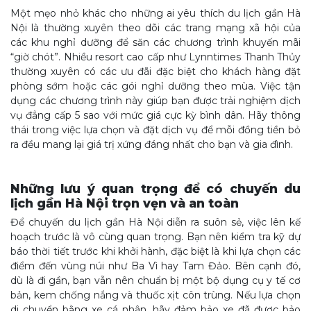
Một mẹo nhỏ khác cho những ai yêu thích du lịch gần Hà
Nội là thường xuyên theo dõi các trang mạng xã hội của
các khu nghỉ dưỡng để săn các chương trình khuyến mãi
“giờ chót”. Nhiều resort cao cấp như Lynntimes Thanh Thủy
thường xuyên có các ưu đãi đặc biệt cho khách hàng đặt
phòng sớm hoặc các gói nghỉ dưỡng theo mùa. Việc tận
dụng các chương trình này giúp bạn được trải nghiệm dịch
vụ đẳng cấp 5 sao với mức giá cực kỳ bình dân. Hãy thông
thái trong việc lựa chọn và đặt dịch vụ để mỗi đồng tiền bỏ
ra đều mang lại giá trị xứng đáng nhất cho bạn và gia đình.
Những lưu ý quan trọng để có chuyến du
lịch gần Hà Nội trọn vẹn và an toàn
Để chuyến du lịch gần Hà Nội diễn ra suôn sẻ, việc lên kế
hoạch trước là vô cùng quan trọng. Bạn nên kiểm tra kỹ dự
báo thời tiết trước khi khởi hành, đặc biệt là khi lựa chọn các
điểm đến vùng núi như Ba Vì hay Tam Đảo. Bên cạnh đó,
dù là đi gần, bạn vẫn nên chuẩn bị một bộ dụng cụ y tế cơ
bản, kem chống nắng và thuốc xịt côn trùng. Nếu lựa chọn
di chuyển bằng xe cá nhân, hãy đảm bảo xe đã được bảo