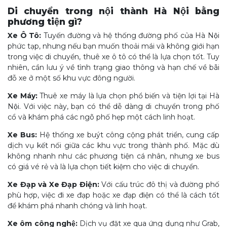
Di chuyển trong nội thành Hà Nội bằng
phương tiện gì?
Xe Ô Tô:
Tuyến đường và hệ thống đường phố của Hà Nội
phức tạp, nhưng nếu bạn muốn thoải mái và không giới hạn
trong việc di chuyển, thuê xe ô tô có thể là lựa chọn tốt. Tuy
nhiên, cần lưu ý về tình trạng giao thông và hạn chế về bãi
đỗ xe ở một số khu vực đông người.
Xe Máy:
Thuê xe máy là lựa chọn phổ biến và tiện lợi tại Hà
Nội. Với việc này, bạn có thể dễ dàng di chuyển trong phố
cổ và khám phá các ngõ phố hẹp một cách linh hoạt.
Xe Bus:
Hệ thống xe buýt công cộng phát triển, cung cấp
dịch vụ kết nối giữa các khu vực trong thành phố. Mặc dù
không nhanh như các phương tiện cá nhân, nhưng xe bus
có giá vé rẻ và là lựa chọn tiết kiệm cho việc di chuyển.
Xe Đạp và Xe Đạp Điện:
Với cấu trúc đô thị và đường phố
phù hợp, việc đi xe đạp hoặc xe đạp điện có thể là cách tốt
để khám phá nhanh chóng và linh hoạt.
Xe ôm công nghệ:
Dịch vụ đặt xe qua ứng dụng như Grab,