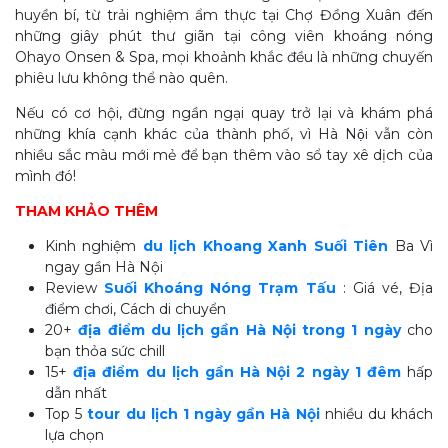
huyền bí, từ trải nghiệm ẩm thực tại Chợ Đồng Xuân đến
những giây phút thư giãn tại công viên khoáng nóng
Ohayo Onsen & Spa, mọi khoảnh khắc đều là những chuyến
phiêu lưu không thể nào quên.
Nếu có cơ hội, đừng ngần ngại quay trở lại và khám phá
những khía cạnh khác của thành phố, vì Hà Nội vẫn còn
nhiều sắc màu mới mẻ để bạn thêm vào sổ tay xê dịch của
mình đó!
THAM KHẢO THÊM
Kinh nghiệm
du lịch Khoang Xanh Suối Tiên
Ba Vì
ngay gần Hà Nội
Review
Suối Khoáng Nóng Trạm Tấu
: Giá vé, Địa
điểm chơi, Cách di chuyển
20+
địa điểm du lịch gần Hà Nội trong 1 ngày
cho
bạn thỏa sức chill
15+
địa điểm du lịch gần Hà Nội 2 ngày 1 đêm
hấp
dẫn nhất
Top 5
tour du lịch 1 ngày gần Hà Nội
nhiều du khách
lựa chọn