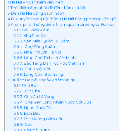
1
Hà Nội – Ngàn năm văn hiến
2
Thời điểm đẹp nhất để đến thăm Hà Nội
3
Đến Hà Nội bằng cách nào?
4
Di chuyển trong nội thành Hà Nội bằng phương tiện gì?
5
Khám phá những điểm tham quan nổi tiếng tại Hà Nội.
5.1
1. Hồ Hoàn Kiếm:
5.2
2. Khu Phố Cổ:
5.3
3. Văn Miếu Quốc Tử Giám:
5.4
4. Chợ Đồng Xuân:
5.5
5. Nhà Thờ Lớn Hà Nội:
5.6
6. Lăng Chủ Tịch Hồ Chí Minh:
5.7
7. Bảo Tàng Dân Tộc Học Việt Nam:
5.8
8. Chùa Một Cột:
5.9
9. Làng Gốm Bát Tràng:
6
Du lịch Hà Nội 3 ngày 2 đêm ăn gì?
6.1
1. Phở Bò
6.2
2. Bún Chả
6.3
3. Chả Cá Lã Vọng
6.4
4. Chè Sen Long Nhãn Nước Cốt Dừa
6.5
5. Ngan Cháy Tỏi
6.6
6. Bún Đậu:
6.7
7. Thịt Nướng Gầm Cầu
6.8
8. Cốm
6.9
9. Cà Phê Trứng