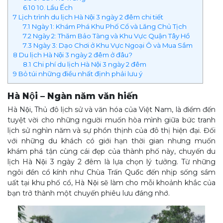
6.10
10. Lẩu Ếch
7
Lịch trình du lịch Hà Nội 3 ngày 2 đêm chi tiết
7.1
Ngày 1: Khám Phá Khu Phố Cổ và Lăng Chủ Tịch
7.2
Ngày 2: Thăm Bảo Tàng và Khu Vực Quận Tây Hồ
7.3
Ngày 3: Dạo Chơi ở Khu Vực Ngoại Ô và Mua Sắm
8
Du lịch Hà Nội 3 ngày 2 đêm ở đâu?
8.1
Chi phí du lịch Hà Nội 3 ngày 2 đêm
9
Bỏ túi những điều nhất định phải lưu ý
Hà Nội – Ngàn năm văn hiến
Hà Nội, Thủ đô lịch sử và văn hóa của Việt Nam, là điểm đến
tuyệt vời cho những người muốn hòa mình giữa bức tranh
lịch sử nghìn năm và sự phồn thịnh của đô thị hiện đại. Đối
với những du khách có giới hạn thời gian nhưng muốn
khám phá tận cùng cái đẹp của thành phố này, chuyến du
lịch Hà Nội 3 ngày 2 đêm là lựa chọn lý tưởng. Từ những
ngôi đền cổ kính như Chùa Trấn Quốc đến nhịp sống sầm
uất tại khu phố cổ, Hà Nội sẽ làm cho mỗi khoảnh khắc của
bạn trở thành một chuyến phiêu lưu đáng nhớ.