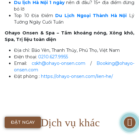
Du lịch Hà Nội 1 ngày
nên đi đâu? 15+ địa điểm đừng
bỏ lỡ
Top 10 Địa Điểm
Du Lịch Ngoại Thành Hà Nội
Lý
Tưởng Ngày Cuối Tuần
Ohayo Onsen & Spa – Tắm khoáng nóng, Xông khô,
Spa, Trị liệu toàn diện
Địa chỉ: Bảo Yên, Thanh Thủy, Phú Thọ, Việt Nam
Điện thoại:
0210.627.9955
Email:
cskh@ohayo-onsen.com
/
Booking@ohayo-
onsen.com
Đặt phòng :
https://ohayo-onsen.com/lien-he/
Dịch vụ khác
ĐẶT NGAY