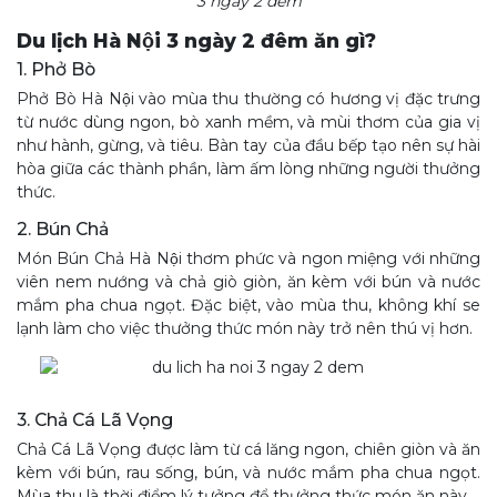
3 ngày 2 đêm
Du lịch Hà Nội 3 ngày 2 đêm ăn gì?
1. Phở Bò
Phở Bò Hà Nội vào mùa thu thường có hương vị đặc trưng
từ nước dùng ngon, bò xanh mềm, và mùi thơm của gia vị
như hành, gừng, và tiêu. Bàn tay của đầu bếp tạo nên sự hài
hòa giữa các thành phần, làm ấm lòng những người thưởng
thức.
2. Bún Chả
Món Bún Chả Hà Nội thơm phức và ngon miệng với những
viên nem nướng và chả giò giòn, ăn kèm với bún và nước
mắm pha chua ngọt. Đặc biệt, vào mùa thu, không khí se
lạnh làm cho việc thưởng thức món này trở nên thú vị hơn.
3. Chả Cá Lã Vọng
Chả Cá Lã Vọng được làm từ cá lăng ngon, chiên giòn và ăn
kèm với bún, rau sống, bún, và nước mắm pha chua ngọt.
Mùa thu là thời điểm lý tưởng để thưởng thức món ăn này.