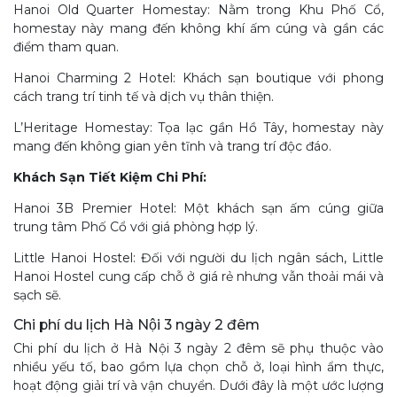
Hanoi Old Quarter Homestay: Nằm trong Khu Phố Cổ,
homestay này mang đến không khí ấm cúng và gần các
điểm tham quan.
Hanoi Charming 2 Hotel: Khách sạn boutique với phong
cách trang trí tinh tế và dịch vụ thân thiện.
L’Heritage Homestay: Tọa lạc gần Hồ Tây, homestay này
mang đến không gian yên tĩnh và trang trí độc đáo.
Khách Sạn Tiết Kiệm Chi Phí:
Hanoi 3B Premier Hotel: Một khách sạn ấm cúng giữa
trung tâm Phố Cổ với giá phòng hợp lý.
Little Hanoi Hostel: Đối với người du lịch ngân sách, Little
Hanoi Hostel cung cấp chỗ ở giá rẻ nhưng vẫn thoải mái và
sạch sẽ.
Chi phí du lịch Hà Nội 3 ngày 2 đêm
Chi phí du lịch ở Hà Nội 3 ngày 2 đêm sẽ phụ thuộc vào
nhiều yếu tố, bao gồm lựa chọn chỗ ở, loại hình ẩm thực,
hoạt động giải trí và vận chuyển. Dưới đây là một ước lượng