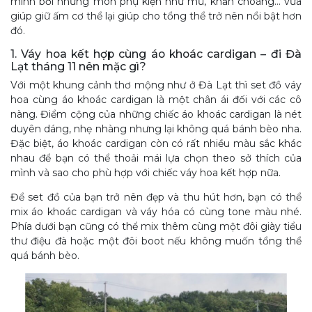
mình bởi những món phụ kiện như mũ, khăn choàng… vừa
giúp giữ ấm cơ thể lại giúp cho tổng thể trở nên nổi bật hơn
đó.
1. Váy hoa kết hợp cùng áo khoác cardigan – đi Đà
Lạt tháng 11 nên mặc gì?
Với một khung cảnh thơ mộng như ở Đà Lạt thì set đồ váy
hoa cùng áo khoác cardigan là một chân ái đối với các cô
nàng. Điểm cộng của những chiếc áo khoác cardigan là nét
duyên dáng, nhẹ nhàng nhưng lại không quá bánh bèo nha.
Đặc biệt, áo khoác cardigan còn có rất nhiều màu sắc khác
nhau để bạn có thể thoải mái lựa chọn theo sở thích của
mình và sao cho phù hợp với chiếc váy hoa kết hợp nữa.
Để set đồ của bạn trở nên đẹp và thu hút hơn, bạn có thể
mix áo khoác cardigan và váy hóa có cùng tone màu nhé.
Phía dưới bạn cũng có thể mix thêm cùng một đôi giày tiểu
thư điệu đà hoặc một đôi boot nếu không muốn tổng thể
quá bánh bèo.