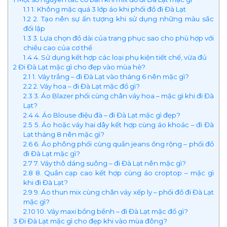
1.1
1. Không mặc quá 3 lớp áo khi phối đồ đi Đà Lạt
1.2
2. Tạo nên sự ấn tượng khi sử dụng những màu sắc
đối lập
1.3
3. Lựa chọn đồ dài của trang phục sao cho phù hợp với
chiều cao của cơ thể
1.4
4. Sử dụng kết hợp các loại phụ kiện tiết chế, vừa đủ
2
Đi Đà Lạt mặc gì cho đẹp vào mùa hè?
2.1
1. Váy trắng – đi Đà Lạt vào tháng 6 nên mặc gì?
2.2
2. Váy hoa – đi Đà Lạt mặc đồ gì?
2.3
3. Áo Blazer phối cùng chân váy hoa – mặc gì khi đi Đà
Lạt?
2.4
4. Áo Blouse điệu đà – đi Đà Lạt mặc gì đẹp?
2.5
5. Áo hoặc váy hai dây kết hợp cùng áo khoác – đi Đà
Lạt tháng 8 nên mặc gì?
2.6
6. Áo phông phối cùng quần jeans ống rộng – phối đồ
đi Đà Lạt mặc gì?
2.7
7. Váy thô dáng suông – đi Đà Lạt nên mặc gì?
2.8
8. Quần cạp cao kết hợp cùng áo croptop – mặc gì
khi đi Đà Lạt?
2.9
9. Áo thun mix cùng chân váy xếp ly – phối đồ đi Đà Lạt
mặc gì?
2.10
10. Váy maxi bồng bềnh – đi Đà Lạt mặc đồ gì?
3
Đi Đà Lạt mặc gì cho đẹp khi vào mùa đông?