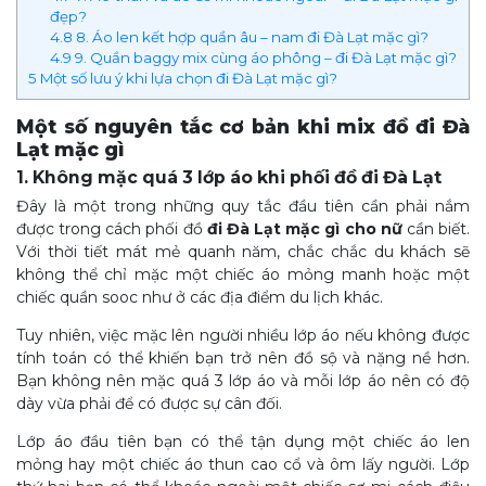
đẹp?
4.8
8. Áo len kết hợp quần âu – nam đi Đà Lạt mặc gì?
4.9
9. Quần baggy mix cùng áo phông – đi Đà Lạt mặc gì?
5
Một số lưu ý khi lựa chọn đi Đà Lạt mặc gì?
Một số nguyên tắc cơ bản khi mix đồ đi Đà
Lạt mặc gì
1. Không mặc quá 3 lớp áo khi phối đồ đi Đà Lạt
Đây là một trong những quy tắc đầu tiên cần phải nắm
được trong cách phối đồ
đi Đà Lạt mặc gì cho nữ
cần biết.
Với thời tiết mát mẻ quanh năm, chắc chắc du khách sẽ
không thể chỉ mặc một chiếc áo mỏng manh hoặc một
chiếc quần sooc như ở các địa điểm du lịch khác.
Tuy nhiên, việc mặc lên người nhiều lớp áo nếu không được
tính toán có thể khiến bạn trở nên đồ sộ và nặng nề hơn.
Bạn không nên mặc quá 3 lớp áo và mỗi lớp áo nên có độ
dày vừa phải để có được sự cân đối.
Lớp áo đầu tiên bạn có thể tận dụng một chiếc áo len
mỏng hay một chiếc áo thun cao cổ và ôm lấy người. Lớp