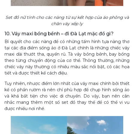
Set đồ nữ tính cho các nàng từ sự kết hợp của áo phông và
chân váy xếp ly
10. Váy maxi bồng bềnh – đi Đà Lạt mặc đồ gì?
Bí quyết cho các nàng để có những tấm hình tựa nàng thơ
tại các địa điểm sống ảo ở Đà Lạt chính là những chiếc váy
maxi dài thướt tha, quyến rũ. Tà váy bồng bềnh, bay bổng
theo từng chuyển động của cơ thể. Thông thường, những
chiếc váy này thường có nhiều màu sắc nổi bật, có các họa
tiết và được thiết kế cách điệu.
Tuy nhiên, nhược điểm lớn nhất của váy maxi chính bởi thiết
kế có phần rườm rà nên chỉ phù hợp để chụp hình sống ảo
và khá bất tiện cho việc di chuyển. Do vậy, bạn nên cân
nhắc mang thêm một số set đồ thay thế để có thể vi vu
được nhiều nơi nhé.