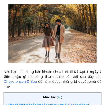
Nếu bạn còn đang băn khoăn chưa biết
đi Đà Lạt 3 ngày 2
đêm mặc gì
thì cùng tham khảo bài viết sau đây của
Ohayo onsen & Spa
để nắm được những bí quyết phối đồ
nhé!
Mục lục
[
ẩn
]
1
Một số nguyên tắc cơ bản khi mix đồ đi Đà Lạt mặc gì