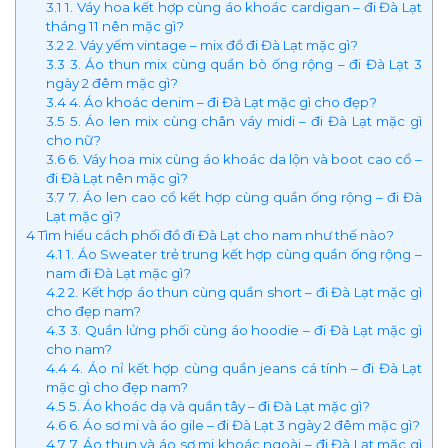
3.1
1. Váy hoa kết hợp cùng áo khoác cardigan – đi Đà Lạt
tháng 11 nên mặc gì?
3.2
2. Váy yếm vintage – mix đồ đi Đà Lạt mặc gì?
3.3
3. Áo thun mix cùng quần bò ống rộng – đi Đà Lạt 3
ngày 2 đêm mặc gì?
3.4
4. Áo khoác denim – đi Đà Lạt mặc gì cho đẹp?
3.5
5. Áo len mix cùng chân váy midi – đi Đà Lạt mặc gì
cho nữ?
3.6
6. Váy hoa mix cùng áo khoác da lộn và boot cao cổ –
đi Đà Lạt nên mặc gì?
3.7
7. Áo len cao cổ kết hợp cùng quần ống rộng – đi Đà
Lạt mặc gì?
4
Tìm hiểu cách phối đồ đi Đà Lạt cho nam như thế nào?
4.1
1. Áo Sweater trẻ trung kết hợp cùng quần ống rộng –
nam đi Đà Lạt mặc gì?
4.2
2. Kết hợp áo thun cùng quần short – đi Đà Lạt mặc gì
cho đẹp nam?
4.3
3. Quần lửng phối cùng áo hoodie – đi Đà Lạt mặc gì
cho nam?
4.4
4. Áo nỉ kết hợp cùng quần jeans cá tính – đi Đà Lạt
mặc gì cho đẹp nam?
4.5
5. Áo khoác dạ và quần tây – đi Đà Lạt mặc gì?
4.6
6. Áo sơ mi và áo gile – đi Đà Lạt 3 ngày 2 đêm mặc gì?
4.7
7. Áo thun và áo sơ mi khoác ngoài – đi Đà Lạt mặc gì