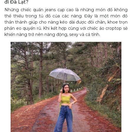
đi Đà Lạt?
Những chiếc quần jeans cạp cao là những món đồ không
thể thiếu trong tủ đồ của các nàng. Đây là một món đồ
thần thánh giúp cho nàng kéo dài được đôi chân, khoe trọn
phần eo quyến rũ. Khi kết hợp cùng với chiếc áo croptop sẽ
khiến nàng trở nên năng động, sexy và cá tính.