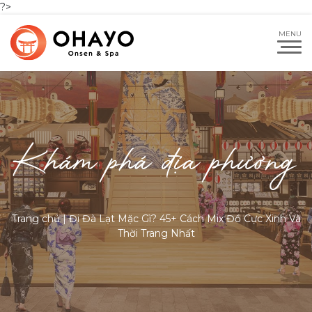
?>
Khám phá địa phương
Trang chủ
|
Đi Đà Lạt Mặc Gì? 45+ Cách Mix Đồ Cực Xinh Và
Thời Trang Nhất