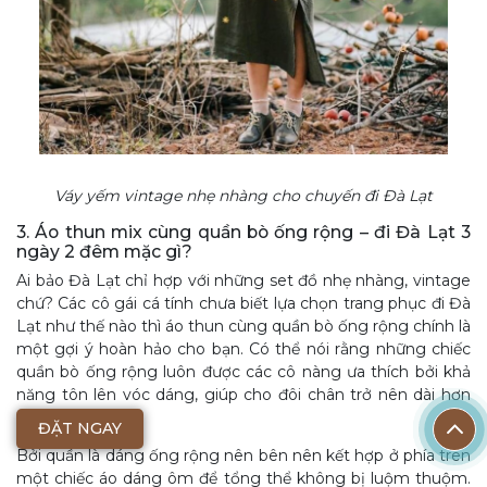
Váy yếm vintage nhẹ nhàng cho chuyến đi Đà Lạt
3. Áo thun mix cùng quần bò ống rộng – đi Đà Lạt 3
ngày 2 đêm mặc gì?
Ai bảo Đà Lạt chỉ hợp với những set đồ nhẹ nhàng, vintage
chứ? Các cô gái cá tính chưa biết lựa chọn trang phục đi Đà
Lạt như thế nào thì áo thun cùng quần bò ống rộng chính là
một gợi ý hoàn hảo cho bạn. Có thể nói rằng những chiếc
quần bò ống rộng luôn được các cô nàng ưa thích bởi khả
năng tôn lên vóc dáng, giúp cho đôi chân trở nên dài hơn
rất nhiều.
ĐẶT NGAY
Bởi quần là dáng ống rộng nên bên nên kết hợp ở phía trên
một chiếc áo dáng ôm để tổng thể không bị luộm thuộm.