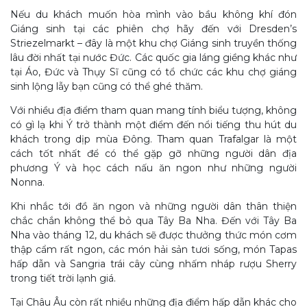
Nếu du khách muốn hòa mình vào bầu không khí đón
Giáng sinh tại các phiên chợ hãy đến với Dresden’s
Striezelmarkt – đây là một khu chợ Giáng sinh truyền thống
lâu đời nhất tại nước Đức. Các quốc gia láng giềng khác như
tại Áo, Đức và Thụy Sĩ cũng có tổ chức các khu chợ giáng
sinh lộng lẫy bạn cũng có thể ghé thăm.
Với nhiều địa điểm tham quan mang tính biểu tượng, không
có gì lạ khi Ý trở thành một điểm đến nổi tiếng thu hút du
khách trong dịp mùa Đông. Tham quan Trafalgar là một
cách tốt nhất để có thể gặp gỡ những người dân địa
phương Ý và học cách nấu ăn ngon như những người
Nonna.
Khi nhắc tới đồ ăn ngon và những người dân thân thiện
chắc chắn không thể bỏ qua Tây Ba Nha. Đến với Tây Ba
Nha vào tháng 12, du khách sẽ được thưởng thức món cơm
thập cẩm rất ngon, các món hải sản tươi sống, món Tapas
hấp dẫn và Sangria trái cây cùng nhấm nháp rượu Sherry
trong tiết trời lạnh giá.
Tại Châu Âu còn rất nhiều những địa điểm hấp dẫn khác cho