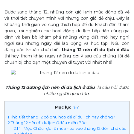
Bước sang tháng 12, những cơn gió lạnh mùa đông đã về
và thời tiết chuyển mình với những cơn gió dễ chịu. Đây là
khoảng thời gian vô cùng thích hợp để du khách đến tham
quan, trải nghiệm các hoạt động du lịch hấp dẫn cùng gia
đình và bạn bè khám phá những vùng đất mới hay nghỉ
ngơi sau những ngày dài lao động và học tập. Nếu còn
đang băn khoăn chưa biết
tháng 12 nên đi du lịch ở đâu
thì hay tham khảo ngay những gợi ý sau của chúng tôi để
chuẩn bị cho bạn một chuyến đi tuyệt vời nhất nhé!
Tháng 12 dương lịch nên đi du lịch ở đâu
là câu hỏi được
nhiều người quan tâm
Mục lục
[
ẩn
]
1
Thời tiết tháng 12 có phù hợp để đi du lịch hay không?
2
Tháng 12 nên đi du lịch ở đâu miền Bắc
2.1
1. Mộc Châu rực rỡ mùa hoa vào tháng 12 đón chờ các
du khách