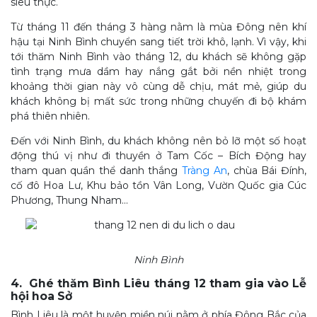
siêu thực.
Từ tháng 11 đến tháng 3 hàng nằm là mùa Đông nên khí
hậu tại Ninh Bình chuyển sang tiết trời khô, lạnh. Vì vậy, khi
tới thăm Ninh Bình vào tháng 12, du khách sẽ không gặp
tình trạng mưa dầm hay nắng gắt bởi nền nhiệt trong
khoảng thời gian này vô cùng dễ chịu, mát mẻ, giúp du
khách không bị mất sức trong những chuyến đi bộ khám
phá thiên nhiên.
Đến với Ninh Bình, du khách không nên bỏ lỡ một số hoạt
động thú vị như đi thuyền ở Tam Cốc – Bích Động hay
tham quan quần thể danh thắng
Tràng An
, chùa Bái Đính,
cố đô Hoa Lư, Khu bảo tồn Vân Long, Vườn Quốc gia Cúc
Phương, Thung Nham…
Ninh Bình
4. Ghé thăm Bình Liêu tháng 12 tham gia vào Lễ
hội hoa Sở
Bình Liêu là một huyện miền núi nằm ở phía Đông Bắc của