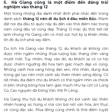
5. Hà Giang cũng là một điểm đến đáng trải
nghiệm vào tháng 12
Một trong những địa danh nhất định phải nhắc đến trong
danh sách
tháng 12 nên đi du lịch ở đâu miền Bắc.
Mảnh
đất nơi địa đầu tổ quốc này dù đến vào thời điểm nào trong
năm cũng đều vô cùng đẹp. Tháng 12 mặc dù thời tiết rất
lạnh nhưng Hà Giang vẫn có một sức hút kỳ lạ khiến nhiều
tín đồ du lịch phải say đắm.
Du lịch Hà Giang vào tháng 12, du khách sẽ không còn
được nhìn ngắm những thửa ruộng bậc thang chín vàng
mướt mắt. Tuy nhiên, thay vào đó, du khách lại có cơ hội
được chiêm ngưỡng đồi hoa tam giác mạch đẹp vô cùng.
Những cánh hoa vàng hồng đan xen, nhỏ nhắn, đung đưa
trong gió tạo nên một cảnh sắc thiên nhiên sống động. Có
rất nhiều địa điểm cho du khách có thể ngắm nhìn và check
in bên những bông hoa tam giác mạch như tại cột cờ Lũng
Cú, Cao nguyên đá Đồng Văn, Mã Pí Lèng…
Hà Giang thu hút du khách không chỉ bởi cảnh sắc thiên
nhiên hoang sơ, hùng vĩ mà còn bởi nét văn hóa, ẩm thực
vô cùng đặc sắc. Mùa đông cũng chính là thời điểm tuyệt