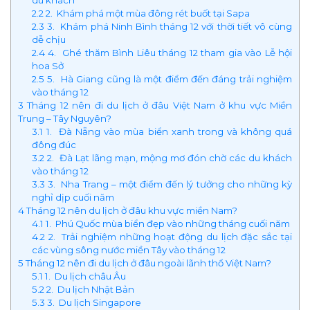
2.2
2. Khám phá một mùa đông rét buốt tại Sapa
2.3
3. Khám phá Ninh Bình tháng 12 với thời tiết vô cùng
dễ chịu
2.4
4. Ghé thăm Bình Liêu tháng 12 tham gia vào Lễ hội
hoa Sở
2.5
5. Hà Giang cũng là một điểm đến đáng trải nghiệm
vào tháng 12
3
Tháng 12 nên đi du lịch ở đâu Việt Nam ở khu vực Miền
Trung – Tây Nguyên?
3.1
1. Đà Nẵng vào mùa biển xanh trong và không quá
đông đúc
3.2
2. Đà Lạt lãng mạn, mộng mơ đón chờ các du khách
vào tháng 12
3.3
3. Nha Trang – một điểm đến lý tưởng cho những kỳ
nghỉ dịp cuối năm
4
Tháng 12 nên du lịch ở đâu khu vực miền Nam?
4.1
1. Phú Quốc mùa biển đẹp vào những tháng cuối năm
4.2
2. Trải nghiệm những hoạt động du lịch đặc sắc tại
các vùng sông nước miền Tây vào tháng 12
5
Tháng 12 nên đi du lịch ở đâu ngoài lãnh thổ Việt Nam?
5.1
1. Du lịch châu Âu
5.2
2. Du lịch Nhật Bản
5.3
3. Du lịch Singapore