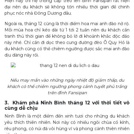
Hiện nay thì hệ thống cáp treo lên đỉnh Fansipan rất hiện
đại nên du khách sẽ không tốn nhiều thời gian để chinh
phục nóc nhà Đông Dương đâu.
Ngoài ra, tháng 12 cũng là thời điểm hoa mai anh đào nở rộ.
Mỗi mùa hoa chỉ kéo dài từ 1 tới 2 tuần nên du khách cần
tranh thủ thời gian để không bỏ lỡ đi khoảnh khắc độc đáo
này nhé. Chỉ cần đi dọc theo cung đường đèo Ô Quy Hồ là
du khách cũng có thể chiêm ngưỡng được sắc mai anh đào
dịu dàng này rồi.
Nếu may mắn vào những ngày nhiệt độ giảm thấp, du
khách có thể chiêm ngưỡng phong cảnh tuyết phủ trắng
trên đỉnh Fansipan
3. Khám phá Ninh Bình tháng 12 với thời tiết vô
cùng dễ chịu
Ninh Bình là một điểm đến xinh tươi cho những du khách
yêu thích thiên nhiên. Nơi này có nhiều ngôi chùa cổ kính,
rêu phong, có núi đá vôi hùng vĩ và phong cảnh thiên nhiên