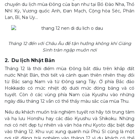
chuyến du lịch mùa Đông của bạn như tại Bồ Đào Nha, Thổ
Nhĩ Kỳ, Vương quốc Anh, Đan Mạch, Cộng hòa Séc, Phần
Lan, Bỉ, Na Uy…
Tháng 12 đến với Châu Âu để tận hưởng không khí Giáng
Sinh tràn ngập muôn nơi
2. Du lịch Nhật Bản
Tháng 12 là thời điểm mùa Đông bắt đầu trên khắp đất
nước Nhật Bản, thời tiết và cảnh quan thiên nhiên thay đổi
từ Bắc sang Nam và từ Đông sang Tây. Ở phía Bắc đảo
Hokkaido có mức nhiệt độ dưới mức đóng băng và có
tuyết. Còn ở các vùng phía Nam của Kyushu vào những
ngày đầu tháng 12 vẫn có thể thấy màu sắc của mùa Thu.
Nếu du khách muốn trải nghiệm tuyết rơi hãy tới trung tâm
và hạ lưu Honshu hay các đảo Kyushu và Shikoku. Những
nơi có nét đẹp tự nhiên và văn hóa như Kyoto đặc biệt đẹp
vào tháng 12. Khu vực xung quanh núi Phú Sĩ cũng là một
nơi rất đáng trải nghiệm vào tháng 12 vì du khách có thể