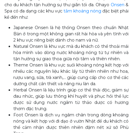
cho du khách tận hưởng sự thư giãn tối đa. Ohayo
Onsen
&
Spa có đa dạng các khu vực
tắm khoáng nóng
đặc biệt phải
kể đến như:
Japanese Onsen là hệ thống Onsen theo chuẩn Nhật
Bản ở trong một không gian rất hài hòa và yên tĩnh với
2 khu vực riêng biệt dành cho nam và nữ.
Natural Onsen là khu vực mà du khách có thể thoải mái
hòa mình vào dòng nước khoáng nóng từ tự nhiên và
tận hưởng sự giao thoa giữa nội tâm và thiên nhiên.
Theme Onsen là khu vực suối khoáng nóng kết hợp với
nhiều các nguyên liệu khác lấy từ thiên nhiên như hoa,
rượu vang, sữa, trà xanh,… giúp cung cấp cho cơ thể các
dưỡng chất cần thiết và nâng niu làn da.
Herbal Onsen là liệu trình giúp cơ thể thải độc, giảm sự
đau nhức, giúp lưu thông khí huyết và phục hồi thể lực
được sử dụng nước ngâm từ thảo dược có hương
thơm đặc trưng.
Foot Onsen là dịch vụ ngâm chân trong dòng khoáng
nóng và kết hợp với đi dạo ở vườn Nhật để du khách có
thể cảm nhận được thiên nhiên đậm nét xứ sở Phù