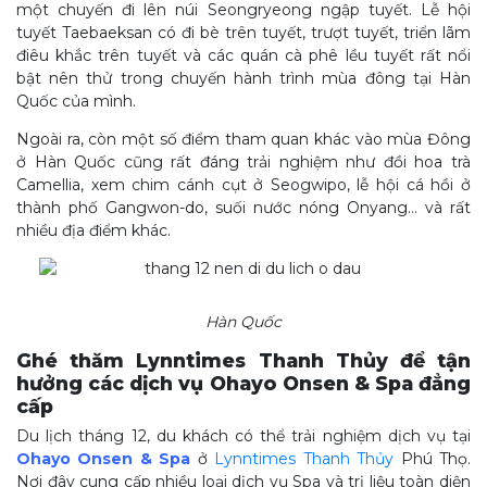
một chuyến đi lên núi Seongryeong ngập tuyết. Lễ hội
tuyết Taebaeksan có đi bè trên tuyết, trượt tuyết, triển lãm
điêu khắc trên tuyết và các quán cà phê lều tuyết rất nổi
bật nên thử trong chuyến hành trình mùa đông tại Hàn
Quốc của mình.
Ngoài ra, còn một số điểm tham quan khác vào mùa Đông
ở Hàn Quốc cũng rất đáng trải nghiệm như đồi hoa trà
Camellia, xem chim cánh cụt ở Seogwipo, lễ hội cá hồi ở
thành phố Gangwon-do, suối nước nóng Onyang… và rất
nhiều địa điểm khác.
Hàn Quốc
Ghé thăm Lynntimes Thanh Thủy để tận
hưởng các dịch vụ Ohayo Onsen & Spa đẳng
cấp
Du lịch tháng 12, du khách có thể trải nghiệm dịch vụ tại
Ohayo Onsen & Spa
ở
Lynntimes Thanh Thủy
Phú Thọ.
Nơi đây cung cấp nhiều loại dịch vụ Spa và trị liệu toàn diện