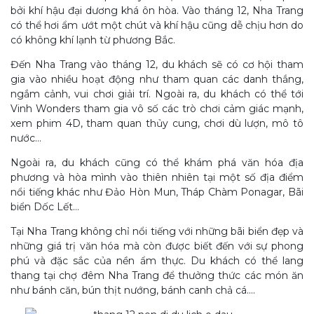
bởi khí hậu đại dương khá ôn hòa. Vào tháng 12, Nha Trang
có thể hơi ẩm ướt một chút và khí hậu cũng dễ chịu hơn do
có không khí lạnh từ phương Bắc.
Đến Nha Trang vào tháng 12, du khách sẽ có cơ hội tham
gia vào nhiều hoạt động như tham quan các danh thắng,
ngắm cảnh, vui chơi giải trí. Ngoài ra, du khách có thể tới
Vinh Wonders tham gia vô số các trò chơi cảm giác mạnh,
xem phim 4D, tham quan thủy cung, chơi dù lượn, mô tô
nước…
Ngoài ra, du khách cũng có thể khám phá văn hóa địa
phương và hòa mình vào thiên nhiên tại một số địa điểm
nổi tiếng khác như Đảo Hòn Mun, Tháp Chàm Ponagar, Bãi
biển Dốc Lết…
Tại Nha Trang không chỉ nổi tiếng với những bãi biển đẹp và
những giá trị văn hóa mà còn được biết đến với sự phong
phú và đặc sắc của nền ẩm thực. Du khách có thể lang
thang tại chợ đêm Nha Trang để thưởng thức các món ăn
như bánh căn, bún thịt nướng, bánh canh chả cá….