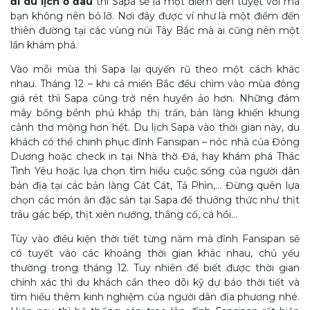
đi du lịch ở đâu
thì Sapa sẽ là một điểm đến tuyệt vời mà
bạn không nên bỏ lỡ. Nơi đây được ví như là một điểm đến
thiên đường tại các vùng núi Tây Bắc mà ai cũng nên một
lần khám phá.
Vào mỗi mùa thì Sapa lại quyến rũ theo một cách khác
nhau. Tháng 12 – khi cả miền Bắc đều chìm vào mùa đông
giá rét thì Sapa cũng trở nên huyền ảo hơn. Những đám
mây bồng bềnh phủ khắp thị trấn, bản làng khiến khung
cảnh thơ mộng hơn hết. Du lịch Sapa vào thời gian này, du
khách có thể chinh phục đỉnh Fansipan – nóc nhà của Đông
Dương hoặc check in tại Nhà thờ Đá, hay khám phá Thác
Tình Yêu hoặc lựa chọn tìm hiểu cuộc sống của người dân
bản địa tại các bản làng Cát Cát, Tả Phìn,… Đừng quên lựa
chọn các món ăn đặc sản tại Sapa để thưởng thức như thịt
trâu gác bếp, thịt xiên nướng, thắng cố, cá hồi…
Tùy vào điều kiện thời tiết từng năm mà đỉnh Fansipan sẽ
có tuyết vào các khoảng thời gian khác nhau, chủ yếu
thường trong tháng 12. Tuy nhiên để biết được thời gian
chính xác thì du khách cần theo dõi kỹ dự báo thời tiết và
tìm hiểu thêm kinh nghiệm của người dân địa phương nhé.