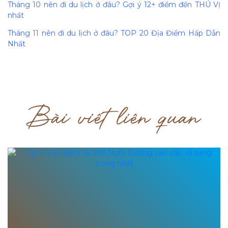
Tháng 10 nên đi du lịch ở đâu? Gợi ý 12+ điểm đến THÚ VỊ
nhất
Tháng 11 nên đi du lịch ở đâu? TOP 20 Địa Điểm Hấp Dẫn
Nhất
Bài viết liên quan