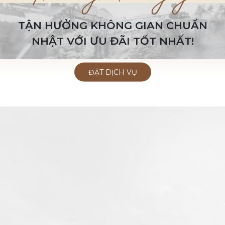
TẬN HƯỞNG KHÔNG GIAN CHUẨN
NHẬT VỚI ƯU ĐÃI TỐT NHẤT!
ĐẶT DỊCH VỤ