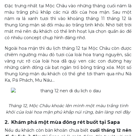
Đặc trưng nhất tại Mộc Châu vào những tháng cuối năm là
màu trắng phủ khắp các núi đồi của hoa mận. Sau một
năm ra lá xanh tươi thì vào khoảng tháng 11 tháng 12 là
thung lũng mận sẽ đổi màu áo trắng tinh khôi. Nhờ tiết trời
mát mẻ nên du khách có thể linh hoạt lựa chọn quần áo để
có nhiều concept chụp hình đáng nhớ.
Ngoài hoa mận thì du lịch tháng 12 tại Mộc Châu còn được
chiêm ngưỡng màu đỏ tươi của loài hoa trạng nguyên, sắc
vàng rực rỡ của loài hoa dã quỳ ven các con đường hay
những cánh đồng cải bạt ngàn trổ bông trắng xóa. Một số
thung lũng mận du khách có thể ghé tới tham qua như Nà
Ka, Pá Phách, Mu Náu…
Tháng 12, Mộc Châu khoác lên mình một màu trắng tinh
khôi của loài hoa mận phủ khắp núi rừng, bản làng nơi đây
2. Khám phá một mùa đông rét buốt tại Sapa
Nếu du khách còn băn khoăn chưa biết
cuối tháng 12 nên