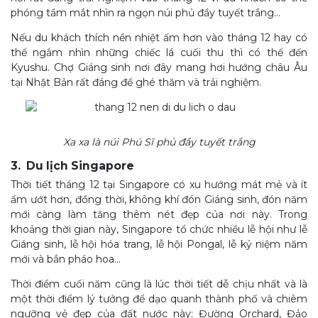
phóng tầm mắt nhìn ra ngọn núi phủ đầy tuyết trắng…
Nếu du khách thích nền nhiệt ấm hơn vào tháng 12 hay có
thể ngắm nhìn những chiếc lá cuối thu thì có thể đến
Kyushu. Chợ Giáng sinh nơi đây mang hơi hướng châu Âu
tại Nhật Bản rất đáng để ghé thăm và trải nghiệm.
Xa xa là núi Phú Sĩ phủ đầy tuyết trắng
3. Du lịch Singapore
Thời tiết tháng 12 tại Singapore có xu hướng mát mẻ và ít
ẩm ướt hơn, đồng thời, không khí đón Giáng sinh, đón năm
mới càng làm tăng thêm nét đẹp của nơi này. Trong
khoảng thời gian này, Singapore tổ chức nhiều lễ hội như lễ
Giáng sinh, lễ hội hóa trang, lễ hội Pongal, lễ kỷ niệm năm
mới và bắn pháo hoa…
Thời điểm cuối năm cũng là lúc thời tiết dễ chịu nhất và là
một thời điểm lý tưởng để dạo quanh thành phố và chiêm
ngưỡng vẻ đẹp của đất nước này: Đường Orchard, Đảo