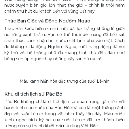
nước xuyên biên giới lớn nhất thế giới – chính là thỏi nam
châm thu hút du khách đến với vùng đất này.
Thác Bản Giốc và Động Ngườm Ngao
Thác Bản Giốc hiện ra như một dải lụa trắng khổng lồ giữa
núi rừng xanh thẳm. Bạn có thể thuê bè mảng để tiến sát
chân thác, cảm nhận hơi nước mát lạnh phả vào mặt. Cách
đó không xa là động Ngườm Ngao, một hang động đá vôi
kỳ thú với hệ thống nhũ đá mang hình thù độc đáo như
bông sen úp ngược hay những cây san hô rực rỡ.
Màu xanh hiền hòa đặc trưng của suối Lê-nin
Khu di tích lịch sử Pác Bó
Pác Bó không chỉ là di tích lịch sử quan trọng gắn liền với
hành trình cứu nước của Bác Hồ mà còn là một thắng cảnh
đẹp với suối Lê-nin trong vắt nhìn thấy tận đáy. Màu nước
xanh ngọc bích kỳ ảo của suối Lê-nin đã trở thành biểu
tượng của sự thanh khiết nơi núi rừng Việt Bắc.