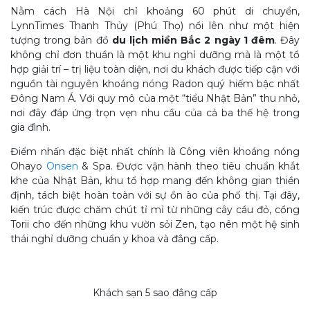
Nằm cách Hà Nội chỉ khoảng 60 phút di chuyển,
LynnTimes Thanh Thủy (Phú Thọ) nổi lên như một hiện
tượng trong bản đồ
du lịch miền Bắc 2 ngày 1 đêm
. Đây
không chỉ đơn thuần là một khu nghỉ dưỡng mà là một tổ
hợp giải trí – trị liệu toàn diện, nơi du khách được tiếp cận với
nguồn tài nguyên khoáng nóng Radon quý hiếm bậc nhất
Đông Nam Á. Với quy mô của một “tiểu Nhật Bản” thu nhỏ,
nơi đây đáp ứng trọn vẹn nhu cầu của cả ba thế hệ trong
gia đình.
Điểm nhấn đặc biệt nhất chính là Công viên khoáng nóng
Ohayo
Onsen
& Spa. Được vận hành theo tiêu chuẩn khắt
khe của Nhật Bản, khu tổ hợp mang đến không gian thiền
định, tách biệt hoàn toàn với sự ồn ào của phố thị. Tại đây,
kiến trúc được chăm chút tỉ mỉ từ những cây cầu đỏ, cổng
Torii cho đến những khu vườn sỏi Zen, tạo nên một hệ sinh
thái nghỉ dưỡng chuẩn y khoa và đẳng cấp.
Khách sạn 5 sao đẳng cấp