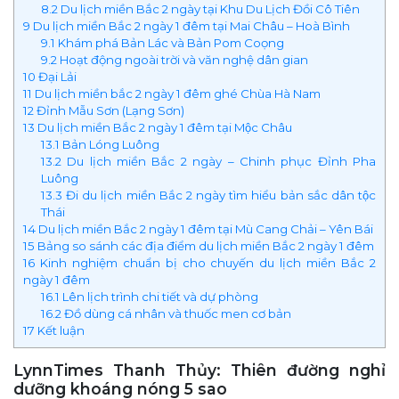
8.2
Du lịch miền Bắc 2 ngày tại Khu Du Lịch Đồi Cô Tiên
9
Du lịch miền Bắc 2 ngày 1 đêm tại Mai Châu – Hoà Bình
9.1
Khám phá Bản Lác và Bản Pom Coọng
9.2
Hoạt động ngoài trời và văn nghệ dân gian
10
Đại Lải
11
Du lịch miền bắc 2 ngày 1 đêm ghé Chùa Hà Nam
12
Đỉnh Mẫu Sơn (Lạng Sơn)
13
Du lịch miền Bắc 2 ngày 1 đêm tại Mộc Châu
13.1
Bản Lóng Luông
13.2
Du lịch miền Bắc 2 ngày – Chinh phục Đỉnh Pha
Luông
13.3
Đi du lịch miền Bắc 2 ngày tìm hiểu bản sắc dân tộc
Thái
14
Du lịch miền Bắc 2 ngày 1 đêm tại Mù Cang Chải – Yên Bái
15
Bảng so sánh các địa điểm du lịch miền Bắc 2 ngày 1 đêm
16
Kinh nghiệm chuẩn bị cho chuyến du lịch miền Bắc 2
ngày 1 đêm
16.1
Lên lịch trình chi tiết và dự phòng
16.2
Đồ dùng cá nhân và thuốc men cơ bản
17
Kết luận
LynnTimes Thanh Thủy: Thiên đường nghỉ
dưỡng khoáng nóng 5 sao