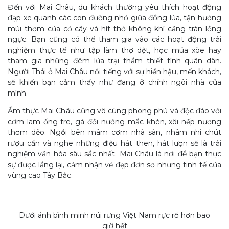
Đến với Mai Châu, du khách thường yêu thích hoạt động
đạp xe quanh các con đường nhỏ giữa đồng lúa, tận hưởng
mùi thơm của cỏ cây và hít thở không khí căng tràn lồng
ngực. Bạn cũng có thể tham gia vào các hoạt động trải
nghiệm thực tế như tập làm thợ dệt, học múa xòe hay
tham gia những đêm lửa trại thắm thiết tình quân dân.
Người Thái ở Mai Châu nổi tiếng với sự hiền hậu, mến khách,
sẽ khiến bạn cảm thấy như đang ở chính ngôi nhà của
mình.
Ẩm thực Mai Châu cũng vô cùng phong phú và độc đáo với
cơm lam ống tre, gà đồi nướng mắc khén, xôi nếp nương
thơm dẻo. Ngồi bên mâm cơm nhà sàn, nhâm nhi chút
rượu cần và nghe những điệu hát then, hát lượn sẽ là trải
nghiệm văn hóa sâu sắc nhất. Mai Châu là nơi để bạn thực
sự được lắng lại, cảm nhận vẻ đẹp đơn sơ nhưng tinh tế của
vùng cao Tây Bắc.
Dưới ánh bình minh núi rưng Việt Nam rực rỡ hơn bao
giờ hết