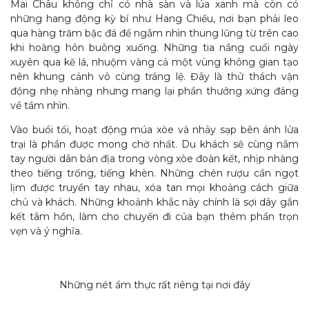
Mai Châu không chỉ có nhà sàn và lúa xanh mà còn có
những hang động kỳ bí như Hang Chiều, nơi bạn phải leo
qua hàng trăm bậc đá để ngắm nhìn thung lũng từ trên cao
khi hoàng hôn buông xuống. Những tia nắng cuối ngày
xuyên qua kẽ lá, nhuộm vàng cả một vùng không gian tạo
nên khung cảnh vô cùng tráng lệ. Đây là thử thách vận
động nhẹ nhàng nhưng mang lại phần thưởng xứng đáng
về tầm nhìn.
Vào buổi tối, hoạt động múa xòe và nhảy sạp bên ánh lửa
trại là phần được mong chờ nhất. Du khách sẽ cùng nắm
tay người dân bản địa trong vòng xòe đoàn kết, nhịp nhàng
theo tiếng trống, tiếng khèn. Những chén rượu cần ngọt
lịm được truyền tay nhau, xóa tan mọi khoảng cách giữa
chủ và khách. Những khoảnh khắc này chính là sợi dây gắn
kết tâm hồn, làm cho chuyến đi của bạn thêm phần trọn
vẹn và ý nghĩa.
Những nét ẩm thực rất riêng tại nơi đây