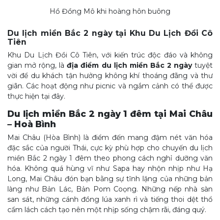
Hồ Đồng Mô khi hoàng hôn buông
Du lịch miền Bắc 2 ngày tại Khu Du Lịch Đồi Cô
Tiên
Khu Du Lịch Đồi Cô Tiên, với kiến trúc độc đáo và không
gian mở rộng, là
địa điểm du lịch miền Bắc 2 ngày
tuyệt
vời để du khách tận hưởng không khí thoáng đãng và thư
giãn. Các hoạt động như picnic và ngắm cảnh có thể được
thực hiện tại đây.
Du lịch miền Bắc 2 ngày 1 đêm tại Mai Châu
– Hoà Bình
Mai Châu (Hòa Bình) là điểm đến mang đậm nét văn hóa
đặc sắc của người Thái, cực kỳ phù hợp cho chuyến du lịch
miền Bắc 2 ngày 1 đêm theo phong cách nghỉ dưỡng văn
hóa. Không quá hùng vĩ như Sapa hay nhộn nhịp như Hạ
Long, Mai Châu đón bạn bằng sự tĩnh lặng của những bản
làng như Bản Lác, Bản Pom Coọng. Những nếp nhà sàn
san sát, những cánh đồng lúa xanh rì và tiếng thoi dệt thổ
cẩm lách cách tạo nên một nhịp sống chậm rãi, đáng quý.