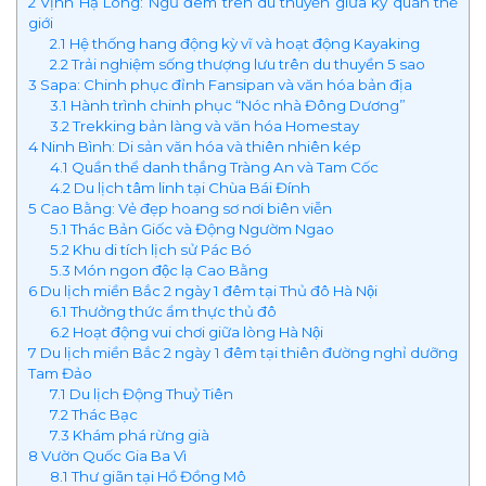
2
Vịnh Hạ Long: Ngủ đêm trên du thuyền giữa kỳ quan thế
giới
2.1
Hệ thống hang động kỳ vĩ và hoạt động Kayaking
2.2
Trải nghiệm sống thượng lưu trên du thuyền 5 sao
3
Sapa: Chinh phục đỉnh Fansipan và văn hóa bản địa
3.1
Hành trình chinh phục “Nóc nhà Đông Dương”
3.2
Trekking bản làng và văn hóa Homestay
4
Ninh Bình: Di sản văn hóa và thiên nhiên kép
4.1
Quần thể danh thắng Tràng An và Tam Cốc
4.2
Du lịch tâm linh tại Chùa Bái Đính
5
Cao Bằng: Vẻ đẹp hoang sơ nơi biên viễn
5.1
Thác Bản Giốc và Động Ngườm Ngao
5.2
Khu di tích lịch sử Pác Bó
5.3
Món ngon độc lạ Cao Bằng
6
Du lịch miền Bắc 2 ngày 1 đêm tại Thủ đô Hà Nội
6.1
Thưởng thức ẩm thực thủ đô
6.2
Hoạt động vui chơi giữa lòng Hà Nội
7
Du lịch miền Bắc 2 ngày 1 đêm tại thiên đường nghỉ dưỡng
Tam Đảo
7.1
Du lịch Động Thuỷ Tiên
7.2
Thác Bạc
7.3
Khám phá rừng già
8
Vườn Quốc Gia Ba Vì
8.1
Thư giãn tại Hồ Đồng Mô