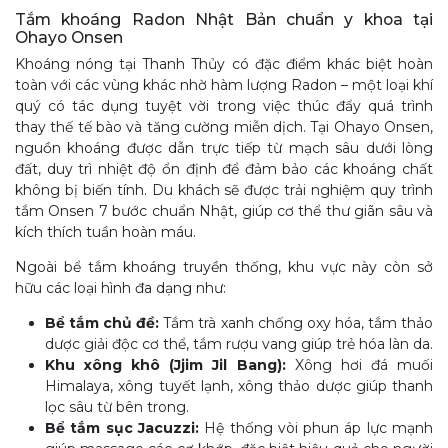
Tắm khoáng Radon Nhật Bản chuẩn y khoa tại
Ohayo Onsen
Khoáng nóng tại Thanh Thủy có đặc điểm khác biệt hoàn
toàn với các vùng khác nhờ hàm lượng Radon – một loại khí
quý có tác dụng tuyệt vời trong việc thúc đẩy quá trình
thay thế tế bào và tăng cường miễn dịch. Tại Ohayo Onsen,
nguồn khoáng được dẫn trực tiếp từ mạch sâu dưới lòng
đất, duy trì nhiệt độ ổn định để đảm bảo các khoáng chất
không bị biến tính. Du khách sẽ được trải nghiệm quy trình
tắm Onsen 7 bước chuẩn Nhật, giúp cơ thể thư giãn sâu và
kích thích tuần hoàn máu.
Ngoài bể tắm khoáng truyền thống, khu vực này còn sở
hữu các loại hình đa dạng như:
Bể tắm chủ đề:
Tắm trà xanh chống oxy hóa, tắm thảo
dược giải độc cơ thể, tắm rượu vang giúp trẻ hóa làn da.
Khu xông khô (Jjim Jil Bang):
Xông hơi đá muối
Himalaya, xông tuyết lạnh, xông thảo dược giúp thanh
lọc sâu từ bên trong.
Bể tắm sục Jacuzzi:
Hệ thống vòi phun áp lực mạnh