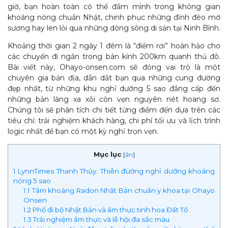
giờ, bạn hoàn toàn có thể đắm mình trong không gian
khoáng nóng chuẩn Nhật, chinh phục những đỉnh đèo mờ
sương hay len lỏi qua những dòng sông di sản tại Ninh Bình.
Khoảng thời gian 2 ngày 1 đêm là “điểm rơi” hoàn hảo cho
các chuyến đi ngắn trong bán kính 200km quanh thủ đô.
Bài viết này, Ohayo-onsen.com sẽ đóng vai trò là một
chuyên gia bản địa, dẫn dắt bạn qua những cung đường
đẹp nhất, từ những khu nghỉ dưỡng 5 sao đẳng cấp đến
những bản làng xa xôi còn vẹn nguyên nét hoang sơ.
Chúng tôi sẽ phân tích chi tiết từng điểm đến dựa trên các
tiêu chí: trải nghiệm khách hàng, chi phí tối ưu và lịch trình
logic nhất để bạn có một kỳ nghỉ trọn vẹn.
Mục lục
[
ẩn
]
1
LynnTimes Thanh Thủy: Thiên đường nghỉ dưỡng khoáng
nóng 5 sao
1.1
Tắm khoáng Radon Nhật Bản chuẩn y khoa tại Ohayo
Onsen
1.2
Phố đi bộ Nhật Bản và ẩm thực tinh hoa Đất Tổ
1.3
Trải nghiệm ẩm thực và lễ hội đa sắc màu