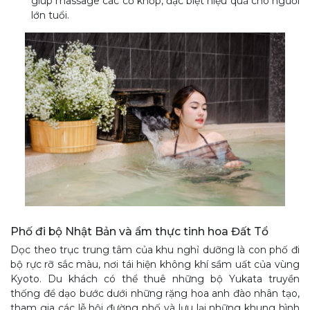
giúp massage các cơ khớp, đặc biệt hiệu quả cho người
lớn tuổi.
Phố đi bộ Nhật Bản và ẩm thực tinh hoa Đất Tổ
Dọc theo trục trung tâm của khu nghỉ dưỡng là con phố đi
bộ rực rỡ sắc màu, nơi tái hiện không khí sầm uất của vùng
Kyoto. Du khách có thể thuê những bộ Yukata truyền
thống để dạo bước dưới những rặng hoa anh đào nhân tạo,
tham gia các lễ hội đường phố và lưu lại những khung hình