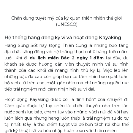
Chân dung tuyệt mỹ của kỳ quan thiên nhiên thế giới
(UNESCO)
Hệ thống hang động kỳ vĩ và hoạt động Kayaking
Hang Sửng Sốt hay Động Thiên Cung là những bảo tàng
địa chất sống động với hệ thống thạch nhũ hàng triệu năm
tuổi. Khi đi
du lịch miền Bắc 2 ngày 1 đêm
tại đây, du
khách sẽ được hướng dẫn viên thuyết minh về sự hình
thành của các khối đá mang hình thù kỳ lạ. Việc leo lên
những bậc đá cao còn giúp bạn có tầm nhìn bao quát toàn
bộ vịnh từ trên cao, một góc nhìn mà chỉ những người trực
tiếp trải nghiệm mới cảm nhận hết sự vĩ đại.
Hoạt động Kayaking được coi là “linh hồn” của chuyến đi.
Cảm giác được tự tay chèo lái chiếc thuyền nhỏ trên làn
nước xanh lục bảo, chạm tay vào những vách núi đá vôi hay
luồn lách qua những hang luồn thấp là trải nghiệm tự do tự
tại nhất. Đây là thời điểm tuyệt vời để bạn tách rời khỏi thế
giới kỹ thuật số và hòa nhập hoàn toàn với thiên nhiên.