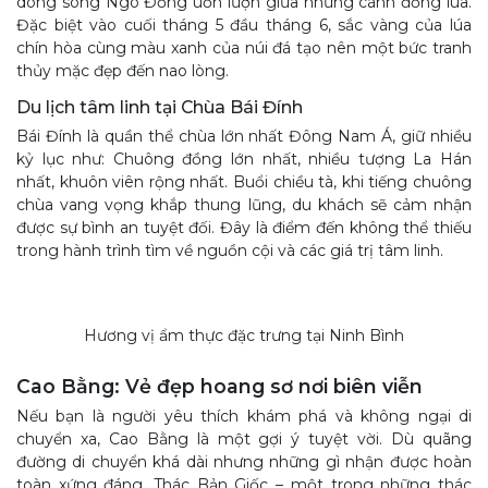
dòng sông Ngô Đồng uốn lượn giữa những cánh đồng lúa.
Đặc biệt vào cuối tháng 5 đầu tháng 6, sắc vàng của lúa
chín hòa cùng màu xanh của núi đá tạo nên một bức tranh
thủy mặc đẹp đến nao lòng.
Du lịch tâm linh tại Chùa Bái Đính
Bái Đính là quần thể chùa lớn nhất Đông Nam Á, giữ nhiều
kỷ lục như: Chuông đồng lớn nhất, nhiều tượng La Hán
nhất, khuôn viên rộng nhất. Buổi chiều tà, khi tiếng chuông
chùa vang vọng khắp thung lũng, du khách sẽ cảm nhận
được sự bình an tuyệt đối. Đây là điểm đến không thể thiếu
trong hành trình tìm về nguồn cội và các giá trị tâm linh.
Hương vị ẩm thực đặc trưng tại Ninh Bình
Cao Bằng: Vẻ đẹp hoang sơ nơi biên viễn
Nếu bạn là người yêu thích khám phá và không ngại di
chuyển xa, Cao Bằng là một gợi ý tuyệt vời. Dù quãng
đường di chuyển khá dài nhưng những gì nhận được hoàn
toàn xứng đáng. Thác Bản Giốc – một trong những thác