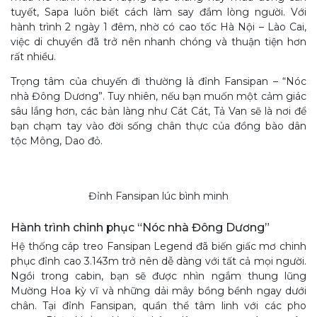
tuyết, Sapa luôn biết cách làm say đắm lòng người. Với
hành trình 2 ngày 1 đêm, nhờ có cao tốc Hà Nội – Lào Cai,
việc di chuyển đã trở nên nhanh chóng và thuận tiện hơn
rất nhiều.
Trọng tâm của chuyến đi thường là đỉnh Fansipan – “Nóc
nhà Đông Dương”. Tuy nhiên, nếu bạn muốn một cảm giác
sâu lắng hơn, các bản làng như Cát Cát, Tả Van sẽ là nơi để
bạn chạm tay vào đời sống chân thực của đồng bào dân
tộc Mông, Dao đỏ.
Đỉnh Fansipan lúc bình minh
Hành trình chinh phục “Nóc nhà Đông Dương”
Hệ thống cáp treo Fansipan Legend đã biến giấc mơ chinh
phục đỉnh cao 3.143m trở nên dễ dàng với tất cả mọi người.
Ngồi trong cabin, bạn sẽ được nhìn ngắm thung lũng
Mường Hoa kỳ vĩ và những dải mây bồng bềnh ngay dưới
chân. Tại đỉnh Fansipan, quần thể tâm linh với các pho