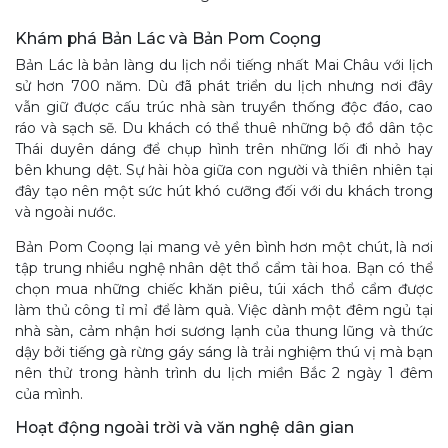
Khám phá Bản Lác và Bản Pom Coọng
Bản Lác là bản làng du lịch nổi tiếng nhất Mai Châu với lịch
sử hơn 700 năm. Dù đã phát triển du lịch nhưng nơi đây
vẫn giữ được cấu trúc nhà sàn truyền thống độc đáo, cao
ráo và sạch sẽ. Du khách có thể thuê những bộ đồ dân tộc
Thái duyên dáng để chụp hình trên những lối đi nhỏ hay
bên khung dệt. Sự hài hòa giữa con người và thiên nhiên tại
đây tạo nên một sức hút khó cưỡng đối với du khách trong
và ngoài nước.
Bản Pom Coọng lại mang vẻ yên bình hơn một chút, là nơi
tập trung nhiều nghệ nhân dệt thổ cẩm tài hoa. Bạn có thể
chọn mua những chiếc khăn piêu, túi xách thổ cẩm được
làm thủ công tỉ mỉ để làm quà. Việc dành một đêm ngủ tại
nhà sàn, cảm nhận hơi sương lạnh của thung lũng và thức
dậy bởi tiếng gà rừng gáy sáng là trải nghiệm thú vị mà bạn
nên thử trong hành trình du lịch miền Bắc 2 ngày 1 đêm
của mình.
Hoạt động ngoài trời và văn nghệ dân gian