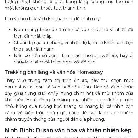
tượng Phật khổng lồ giữa bảng lảng sương mù tạo nên
một không gian thoát tục, thanh tịnh.
Lưu ý cho du khách khi tham gia lộ trình này:
Nên mang theo áo ấm kể cả vào mùa hè vì nhiệt độ
trên đỉnh rất thấp.
Chuẩn bị sạc dự phòng vì nhiệt độ lạnh sẽ khiến pin điện
thoại sụt rất nhanh.
Nếu có tiền sử bệnh tim mạch hoặc huyết áp, hãy di
chuyển chậm để thích nghi với độ cao.
Trekking bản làng và văn hóa Homestay
Thay vì ở trung tâm thị trấn ồn ào, hãy thử chọn một
homestay tại bản Tả Van hoặc Sử Pán. Bạn sẽ được thức
dậy giữa tiếng suối chảy, tiếng chim hót và mùi thơm của
khói bếp. Hoạt động trekking qua những con đường mòn
nhỏ, băng qua ruộng bậc thang sẽ mang lại cái nhìn cận
cảnh về kiến trúc nhà ngô, cách dệt vải lanh và nhuộm
chàm truyền thống của người dân địa phương.
Ninh Bình: Di sản văn hóa và thiên nhiên kép