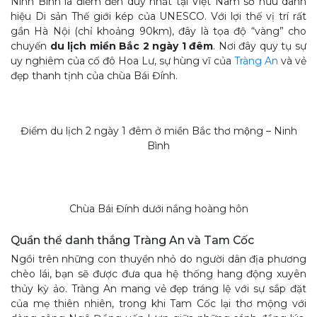
Ninh Bình là điểm đến duy nhất tại Việt Nam sở hữu danh
hiệu Di sản Thế giới kép của UNESCO. Với lợi thế vị trí rất
gần Hà Nội (chỉ khoảng 90km), đây là tọa độ “vàng” cho
chuyến
du lịch miền Bắc 2 ngày 1 đêm
. Nơi đây quy tụ sự
uy nghiêm của cố đô Hoa Lư, sự hùng vĩ của
Tràng An
và vẻ
đẹp thanh tịnh của chùa Bái Đính.
Điểm du lịch 2 ngày 1 đêm ở miền Bắc thơ mộng – Ninh
Bình
Chùa Bái Đính dưới nắng hoàng hôn
Quần thể danh thắng Tràng An và Tam Cốc
Ngồi trên những con thuyền nhỏ do người dân địa phương
chèo lái, bạn sẽ được đưa qua hệ thống hang động xuyên
thủy kỳ ảo. Tràng An mang vẻ đẹp tráng lệ với sự sắp đặt
của mẹ thiên nhiên, trong khi Tam Cốc lại thơ mộng với