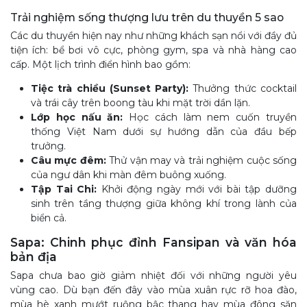
Trải nghiệm sống thượng lưu trên du thuyền 5 sao
Các du thuyền hiện nay như những khách sạn nổi với đầy đủ
tiện ích: bể bơi vô cực, phòng gym, spa và nhà hàng cao
cấp. Một lịch trình điển hình bao gồm:
Tiệc trà chiều (Sunset Party):
Thưởng thức cocktail
và trái cây trên boong tàu khi mặt trời dần lặn.
Lớp học nấu ăn:
Học cách làm nem cuốn truyền
thống Việt Nam dưới sự hướng dẫn của đầu bếp
trưởng.
Câu mực đêm:
Thử vận may và trải nghiệm cuộc sống
của ngư dân khi màn đêm buông xuống.
Tập Tai Chi:
Khởi động ngày mới với bài tập dưỡng
sinh trên tầng thượng giữa không khí trong lành của
biển cả.
Sapa: Chinh phục đỉnh Fansipan và văn hóa
bản địa
Sapa chưa bao giờ giảm nhiệt đối với những người yêu
vùng cao. Dù bạn đến đây vào mùa xuân rực rỡ hoa đào,
mùa hè xanh mướt ruộng bậc thang hay mùa đông săn