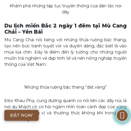
Khám phá những tập tục truyền thống của dân tộc nơi
đây
Du lịch miền Bắc 2 ngày 1 đêm tại Mù Cang
Chải – Yên Bái
Mù Cang Chải nổi tiếng với những thửa ruộng bậc thang,
tạo nên bức tranh tuyệt vời và duyên dáng, đặc biệt là vào
mùa lúa chín. Đây là điểm đến lý tưởng cho những người
muốn trải nghiệm vẻ đẹp tinh tế và nền nông nghiệp truyền
thống của Việt Nam.
Những thửa ruộng bậc thang “dát vàng”
Đèo Khau Phạ, cung đường quanh co nối liền các dãy núi, là
nơi du khách có cơ hội ngắm nhìn toàn cảnh đẹp của vùng
nông thôn hùng vĩ và thưởng thức không khí trong lành
ĐẶT NGAY
của núi rừng.