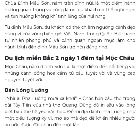
Chùa Đình Mẫu Sơn, nằm trên đỉnh núi, là một điểm hành
hương quan trọng và cũng là nơi du khách có thể nghỉ ngơi
và tận hưởng không khí tĩnh lặng của núi rừng.
Từ đỉnh Mẫu Sơn, du khách có thể chiêm ngưỡng cảnh đẹp
hùng vĩ của vùng biên giới Việt Nam-Trung Quốc. Bức tranh
tự nhiên phong phú và cảnh quan ngoạn mục làm cho
hành trình đến đỉnh Mẫu Sơn trở nên đáng nhớ.
Du lịch miền Bắc 2 ngày 1 đêm tại Mộc Châu
Mộc Châu, nằm ở tỉnh Sơn La, là một điểm đến nổi tiếng với
những cánh đồng hoa cẩm tú cầu tuyệt vời và vùng cao
nguyên tuyệt vời.
Bản Lóng Luông
“Nhà ai Pha Luông mưa xa khơi” – Chắc hẳn câu thơ trong
bài Tây Tiến của nhà thơ Quang Dũng đã in sâu vào lòng
biết bao thế hệ yêu văn học. Để rồi địa danh Pha Luông như
một biểu tượng kỳ vĩ, mờ ảo mà đẹp đẽ khiến nhiều người
ao ước được đặt chân đến một lần.