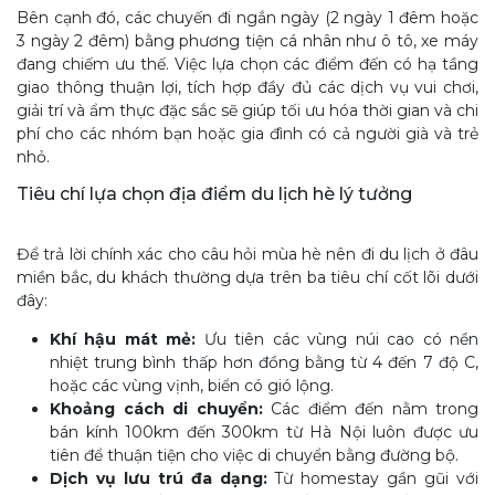
Bên cạnh đó, các chuyến đi ngắn ngày (2 ngày 1 đêm hoặc
3 ngày 2 đêm) bằng phương tiện cá nhân như ô tô, xe máy
đang chiếm ưu thế. Việc lựa chọn các điểm đến có hạ tầng
giao thông thuận lợi, tích hợp đầy đủ các dịch vụ vui chơi,
giải trí và ẩm thực đặc sắc sẽ giúp tối ưu hóa thời gian và chi
phí cho các nhóm bạn hoặc gia đình có cả người già và trẻ
nhỏ.
Tiêu chí lựa chọn địa điểm du lịch hè lý tưởng
Để trả lời chính xác cho câu hỏi mùa hè nên đi du lịch ở đâu
miền bắc, du khách thường dựa trên ba tiêu chí cốt lõi dưới
đây:
Khí hậu mát mẻ:
Ưu tiên các vùng núi cao có nền
nhiệt trung bình thấp hơn đồng bằng từ 4 đến 7 độ C,
hoặc các vùng vịnh, biển có gió lộng.
Khoảng cách di chuyển:
Các điểm đến nằm trong
bán kính 100km đến 300km từ Hà Nội luôn được ưu
tiên để thuận tiện cho việc di chuyển bằng đường bộ.
Dịch vụ lưu trú đa dạng:
Từ homestay gần gũi với