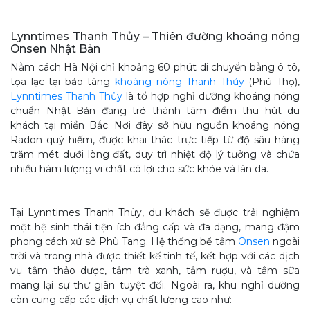
Lynntimes Thanh Thủy – Thiên đường khoáng nóng
Onsen Nhật Bản
Nằm cách Hà Nội chỉ khoảng 60 phút di chuyển bằng ô tô,
tọa lạc tại bảo tàng
khoáng nóng Thanh Thủy
(Phú Thọ),
Lynntimes Thanh Thủy
là tổ hợp nghỉ dưỡng khoáng nóng
chuẩn Nhật Bản đang trở thành tâm điểm thu hút du
khách tại miền Bắc. Nơi đây sở hữu nguồn khoáng nóng
Radon quý hiếm, được khai thác trực tiếp từ độ sâu hàng
trăm mét dưới lòng đất, duy trì nhiệt độ lý tưởng và chứa
nhiều hàm lượng vi chất có lợi cho sức khỏe và làn da.
Tại Lynntimes Thanh Thủy, du khách sẽ được trải nghiệm
một hệ sinh thái tiện ích đẳng cấp và đa dạng, mang đậm
phong cách xứ sở Phù Tang. Hệ thống bể tắm
Onsen
ngoài
trời và trong nhà được thiết kế tinh tế, kết hợp với các dịch
vụ tắm thảo dược, tắm trà xanh, tắm rượu, và tắm sữa
mang lại sự thư giãn tuyệt đối. Ngoài ra, khu nghỉ dưỡng
còn cung cấp các dịch vụ chất lượng cao như: