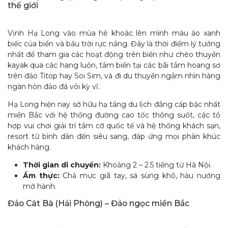
thế giới
Vịnh Hạ Long vào mùa hè khoác lên mình màu áo xanh
biếc của biển và bầu trời rực nắng. Đây là thời điểm lý tưởng
nhất để tham gia các hoạt động trên biển như chèo thuyền
kayak qua các hang luồn, tắm biển tại các bãi tắm hoang sơ
trên đảo Titop hay Soi Sim, và đi du thuyền ngắm nhìn hàng
ngàn hòn đảo đá vôi kỳ vĩ.
Hạ Long hiện nay sở hữu hạ tầng du lịch đẳng cấp bậc nhất
miền Bắc với hệ thống đường cao tốc thông suốt, các tổ
hợp vui chơi giải trí tầm cỡ quốc tế và hệ thống khách sạn,
resort từ bình dân đến siêu sang, đáp ứng mọi phân khúc
khách hàng.
Thời gian di chuyển:
Khoảng 2 – 2.5 tiếng từ Hà Nội.
Ẩm thực:
Chả mực giã tay, sá sùng khô, hàu nướng
mỡ hành.
Đảo Cát Bà (Hải Phòng) – Đảo ngọc miền Bắc