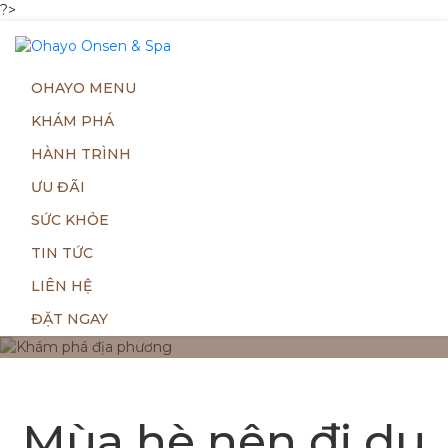
?>
OHAYO MENU
KHÁM PHÁ
HÀNH TRÌNH
ƯU ĐÃI
SỨC KHỎE
TIN TỨC
LIÊN HỆ
Khám phá địa phương
ĐẶT NGAY
Trang chủ
|
Mùa hè nên đi du lịch ở đâu miền bắc ? Top 10+
địa điểm mát mẻ nhất
Mùa hè nên đi du