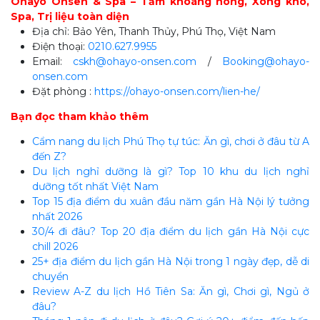
Ohayo Onsen & Spa – Tắm khoáng nóng, Xông khô,
Spa, Trị liệu toàn diện
Địa chỉ: Bảo Yên, Thanh Thủy, Phú Thọ, Việt Nam
Điện thoại:
0210.627.9955
Email:
cskh@ohayo-onsen.com
/
Booking@ohayo-
onsen.com
Đặt phòng :
https://ohayo-onsen.com/lien-he/
Bạn đọc tham khảo thêm
Cẩm nang du lịch Phú Thọ tự túc: Ăn gì, chơi ở đâu từ A
đến Z?
Du lịch nghỉ dưỡng là gì? Top 10 khu du lịch nghỉ
dưỡng tốt nhất Việt Nam
Top 15 địa điểm du xuân đầu năm gần Hà Nội lý tưởng
nhất 2026
30/4 đi đâu? Top 20 địa điểm du lịch gần Hà Nội cực
chill 2026
25+ địa điểm du lịch gần Hà Nội trong 1 ngày đẹp, dễ di
chuyển
Review A-Z du lịch Hồ Tiên Sa: Ăn gì, Chơi gì, Ngủ ở
đâu?