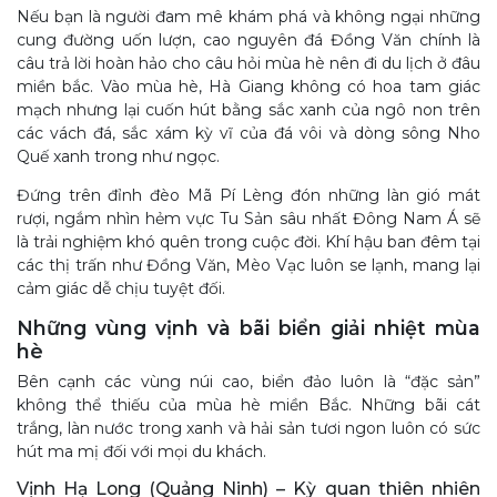
Nếu bạn là người đam mê khám phá và không ngại những
cung đường uốn lượn, cao nguyên đá Đồng Văn chính là
câu trả lời hoàn hảo cho câu hỏi mùa hè nên đi du lịch ở đâu
miền bắc. Vào mùa hè, Hà Giang không có hoa tam giác
mạch nhưng lại cuốn hút bằng sắc xanh của ngô non trên
các vách đá, sắc xám kỳ vĩ của đá vôi và dòng sông Nho
Quế xanh trong như ngọc.
Đứng trên đỉnh đèo Mã Pí Lèng đón những làn gió mát
rượi, ngắm nhìn hẻm vực Tu Sản sâu nhất Đông Nam Á sẽ
là trải nghiệm khó quên trong cuộc đời. Khí hậu ban đêm tại
các thị trấn như Đồng Văn, Mèo Vạc luôn se lạnh, mang lại
cảm giác dễ chịu tuyệt đối.
Những vùng vịnh và bãi biển giải nhiệt mùa
hè
Bên cạnh các vùng núi cao, biển đảo luôn là “đặc sản”
không thể thiếu của mùa hè miền Bắc. Những bãi cát
trắng, làn nước trong xanh và hải sản tươi ngon luôn có sức
hút ma mị đối với mọi du khách.
Vịnh Hạ Long (Quảng Ninh) – Kỳ quan thiên nhiên