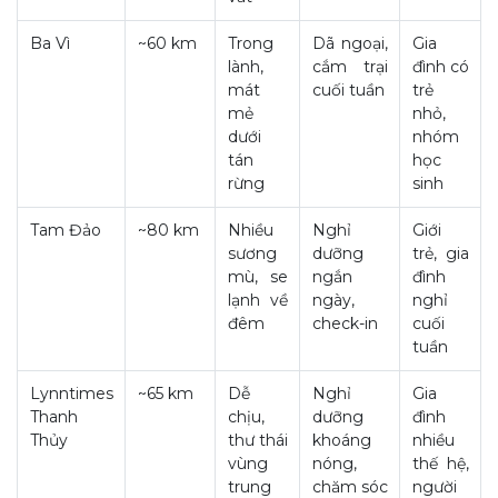
Ba Vì
~60 km
Trong
Dã ngoại,
Gia
lành,
cắm trại
đình có
mát
cuối tuần
trẻ
mẻ
nhỏ,
dưới
nhóm
tán
học
rừng
sinh
Tam Đảo
~80 km
Nhiều
Nghỉ
Giới
sương
dưỡng
trẻ, gia
mù, se
ngắn
đình
lạnh về
ngày,
nghỉ
đêm
check-in
cuối
tuần
Lynntimes
~65 km
Dễ
Nghỉ
Gia
Thanh
chịu,
dưỡng
đình
Thủy
thư thái
khoáng
nhiều
vùng
nóng,
thế hệ,
trung
chăm sóc
người