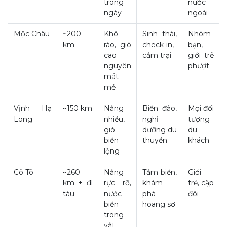
trong
nước
ngày
ngoài
Mộc Châu
~200
Khô
Sinh thái,
Nhóm
km
ráo, gió
check-in,
bạn,
cao
cắm trại
giới trẻ
nguyên
phượt
mát
mẻ
Vịnh Hạ
~150 km
Nắng
Biển đảo,
Mọi đối
Long
nhiều,
nghỉ
tượng
gió
dưỡng du
du
biển
thuyền
khách
lộng
Cô Tô
~260
Nắng
Tắm biển,
Giới
km + đi
rực rỡ,
khám
trẻ, cặp
tàu
nước
phá
đôi
biển
hoang sơ
trong
vắt