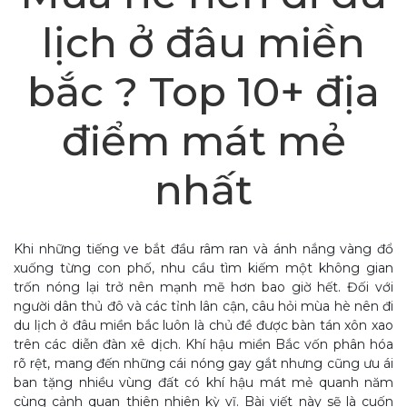
lịch ở đâu miền
bắc ? Top 10+ địa
điểm mát mẻ
nhất
Khi những tiếng ve bắt đầu râm ran và ánh nắng vàng đổ
xuống từng con phố, nhu cầu tìm kiếm một không gian
trốn nóng lại trở nên mạnh mẽ hơn bao giờ hết. Đối với
người dân thủ đô và các tỉnh lân cận, câu hỏi mùa hè nên đi
du lịch ở đâu miền bắc luôn là chủ đề được bàn tán xôn xao
trên các diễn đàn xê dịch. Khí hậu miền Bắc vốn phân hóa
rõ rệt, mang đến những cái nóng gay gắt nhưng cũng ưu ái
ban tặng nhiều vùng đất có khí hậu mát mẻ quanh năm
cùng cảnh quan thiên nhiên kỳ vĩ. Bài viết này sẽ là cuốn