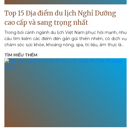
Top 15 Địa điểm du lịch Nghỉ Dưỡng
cao cấp và sang trọng nhất
Trong bối cảnh ngành du lịch Việt Nam phục hồi mạnh, nhu
cầu tìm kiếm các điểm đến gần gũi thiên nhiên, có dịch vụ
chăm sóc sức khỏe, khoáng nóng, spa, trị liệu, ẩm thực lành
mạnh và...
TÌM HIỂU THÊM