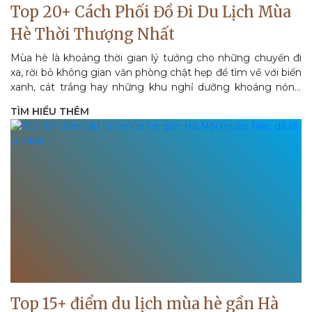
Top 20+ Cách Phối Đồ Đi Du Lịch Mùa
Hè Thời Thượng Nhất
Mùa hè là khoảng thời gian lý tưởng cho những chuyến đi
xa, rời bỏ không gian văn phòng chật hẹp để tìm về với biển
xanh, cát trắng hay những khu nghỉ dưỡng khoáng nóng
thư thái. Tuy...
TÌM HIỂU THÊM
Top 15+ điểm du lịch mùa hè gần Hà