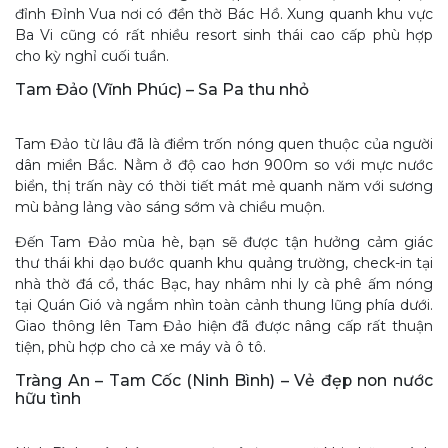
đỉnh Đỉnh Vua nơi có đền thờ Bác Hồ. Xung quanh khu vực
Ba Vi cũng có rất nhiều resort sinh thái cao cấp phù hợp
cho kỳ nghỉ cuối tuần.
Tam Đảo (Vĩnh Phúc) – Sa Pa thu nhỏ
Tam Đảo từ lâu đã là điểm trốn nóng quen thuộc của người
dân miền Bắc. Nằm ở độ cao hơn 900m so với mực nước
biển, thị trấn này có thời tiết mát mẻ quanh năm với sương
mù bảng lảng vào sáng sớm và chiều muộn.
Đến Tam Đảo mùa hè, bạn sẽ được tận hưởng cảm giác
thư thái khi dạo bước quanh khu quảng trường, check-in tại
nhà thờ đá cổ, thác Bạc, hay nhâm nhi ly cà phê ấm nóng
tại Quán Gió và ngắm nhìn toàn cảnh thung lũng phía dưới.
Giao thông lên Tam Đảo hiện đã được nâng cấp rất thuận
tiện, phù hợp cho cả xe máy và ô tô.
Tràng An – Tam Cốc (Ninh Bình) – Vẻ đẹp non nước
hữu tình