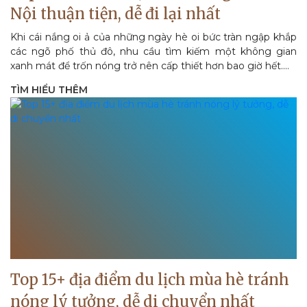
Nội thuận tiện, dễ đi lại nhất
Khi cái nắng oi ả của những ngày hè oi bức tràn ngập khắp
các ngõ phố thủ đô, nhu cầu tìm kiếm một không gian
xanh mát để trốn nóng trở nên cấp thiết hơn bao giờ hết....
TÌM HIỂU THÊM
Top 15+ địa điểm du lịch mùa hè tránh
nóng lý tưởng, dễ di chuyển nhất