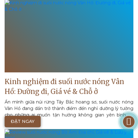
Kinh nghiệm đi suối nước nóng Vân
Hồ: Đường đi, Giá vé & Chỗ ở
Ẩn mình giữa núi rừng Tây Bắc hoang sơ, suối nước nóng
Vân Hồ đang dần trở thành điểm đến nghỉ dưỡng lý tưởng
cho những ai muốn tận hưởng không gian yên bình và
chăm sóc sức khỏe...
ĐẶT NGAY
TÌM HIỂU THÊM