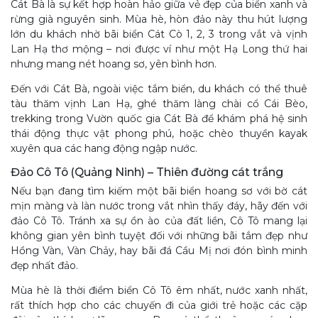
Cát Bà là sự kết hợp hoàn hảo giữa vẻ đẹp của biển xanh và
rừng già nguyên sinh. Mùa hè, hòn đảo này thu hút lượng
lớn du khách nhờ bãi biển Cát Cò 1, 2, 3 trong vắt và vịnh
Lan Hạ thơ mộng – nơi được ví như một Hạ Long thứ hai
nhưng mang nét hoang sơ, yên bình hơn.
Đến với Cát Bà, ngoài việc tắm biển, du khách có thể thuê
tàu thăm vịnh Lan Hạ, ghé thăm làng chài cổ Cái Bèo,
trekking trong Vườn quốc gia Cát Bà để khám phá hệ sinh
thái động thực vật phong phú, hoặc chèo thuyền kayak
xuyên qua các hang động ngập nước.
Đảo Cô Tô (Quảng Ninh) – Thiên đường cát trắng
Nếu bạn đang tìm kiếm một bãi biển hoang sơ với bờ cát
mịn màng và làn nước trong vắt nhìn thấy đáy, hãy đến với
đảo Cô Tô. Tránh xa sự ồn ào của đất liền, Cô Tô mang lại
không gian yên bình tuyệt đối với những bãi tắm đẹp như
Hồng Vàn, Vàn Chảy, hay bãi đá Cầu Mị nơi đón bình minh
đẹp nhất đảo.
Mùa hè là thời điểm biển Cô Tô êm nhất, nước xanh nhất,
rất thích hợp cho các chuyến đi của giới trẻ hoặc các cặp