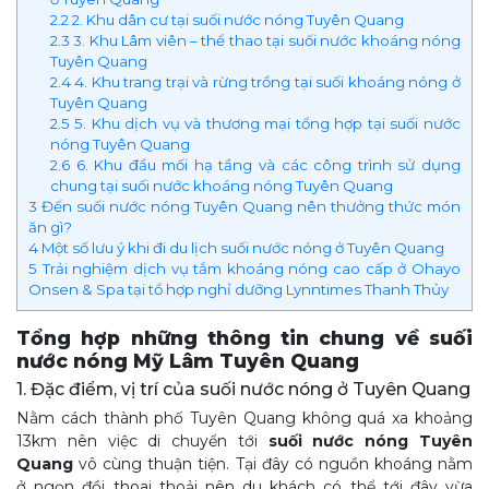
2.2
2. Khu dân cư tại suối nước nóng Tuyên Quang
2.3
3. Khu Lâm viên – thể thao tại suối nước khoáng nóng
Tuyên Quang
2.4
4. Khu trang trại và rừng trồng tại suối khoáng nóng ở
Tuyên Quang
2.5
5. Khu dịch vụ và thương mại tổng hợp tại suối nước
nóng Tuyên Quang
2.6
6. Khu đầu mối hạ tầng và các công trình sử dụng
chung tại suối nước khoáng nóng Tuyên Quang
3
Đến suối nước nóng Tuyên Quang nên thưởng thức món
ăn gì?
4
Một số lưu ý khi đi du lịch suối nước nóng ở Tuyên Quang
5
Trải nghiệm dịch vụ tắm khoáng nóng cao cấp ở Ohayo
Onsen & Spa tại tổ hợp nghỉ dưỡng Lynntimes Thanh Thủy
Tổng hợp những thông tin chung về suối
nước nóng Mỹ Lâm Tuyên Quang
1. Đặc điểm, vị trí của suối nước nóng ở Tuyên Quang
Nằm cách thành phố Tuyên Quang không quá xa khoảng
13km nên việc di chuyển tới
suối nước nóng Tuyên
Quang
vô cùng thuận tiện. Tại đây có nguồn khoáng nằm
ở ngọn đồi thoai thoải nên du khách có thể tới đây vừa