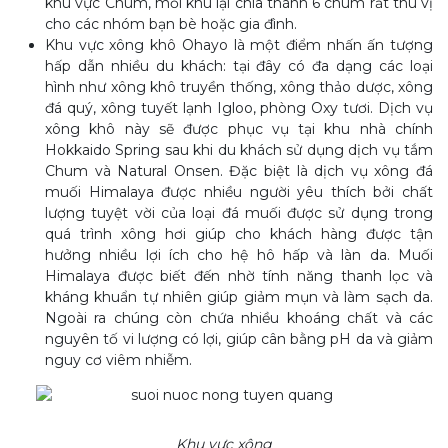
khu vực Chum, mỗi khu lại chia thành 6 chum rất thú vị
cho các nhóm bạn bè hoặc gia đình.
Khu vực xông khô Ohayo là một điểm nhấn ấn tượng
hấp dẫn nhiều du khách: tại đây có đa dạng các loại
hình như xông khô truyền thống, xông thảo dược, xông
đá quý, xông tuyết lạnh Igloo, phòng Oxy tươi. Dịch vụ
xông khô này sẽ được phục vụ tại khu nhà chính
Hokkaido Spring sau khi du khách sử dụng dịch vụ tắm
Chum và Natural Onsen. Đặc biệt là dịch vụ xông đá
muối Himalaya được nhiều người yêu thích bởi chất
lượng tuyệt vời của loại đá muối được sử dụng trong
quá trình xông hơi giúp cho khách hàng được tận
hưởng nhiều lợi ích cho hệ hô hấp và làn da. Muối
Himalaya được biết đến nhờ tính năng thanh lọc và
kháng khuẩn tự nhiên giúp giảm mụn và làm sạch da.
Ngoài ra chúng còn chứa nhiều khoáng chất và các
nguyên tố vi lượng có lợi, giúp cân bằng pH da và giảm
nguy cơ viêm nhiễm.
Khu vực xông