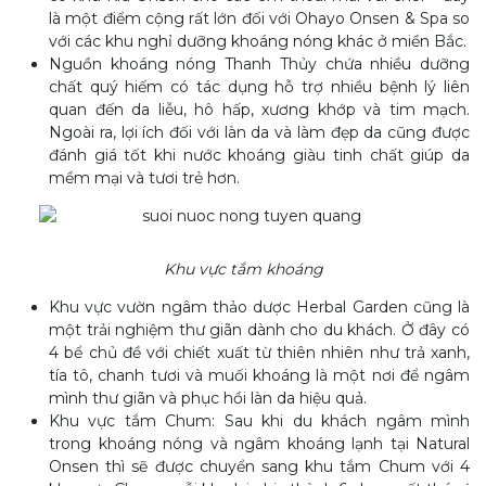
là một điểm cộng rất lớn đối với Ohayo Onsen & Spa so
với các khu nghỉ dưỡng khoáng nóng khác ở miền Bắc.
Nguồn khoáng nóng Thanh Thủy chứa nhiều dưỡng
chất quý hiếm có tác dụng hỗ trợ nhiều bệnh lý liên
quan đến da liễu, hô hấp, xương khớp và tim mạch.
Ngoài ra, lợi ích đối với làn da và làm đẹp da cũng được
đánh giá tốt khi nước khoáng giàu tinh chất giúp da
mềm mại và tươi trẻ hơn.
Khu vực tắm khoáng
Khu vực vườn ngâm thảo dược Herbal Garden cũng là
một trải nghiệm thư giãn dành cho du khách. Ở đây có
4 bể chủ đề với chiết xuất từ thiên nhiên như trả xanh,
tía tô, chanh tươi và muối khoáng là một nơi để ngâm
mình thư giãn và phục hồi làn da hiệu quả.
Khu vực tắm Chum: Sau khi du khách ngâm mình
trong khoáng nóng và ngâm khoáng lạnh tại Natural
Onsen thì sẽ được chuyển sang khu tắm Chum với 4