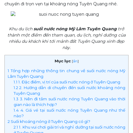
chuyến đi trọn vẹn tại khoáng nóng Tuyên Quang nhé.
Khu du lịch
suối nước nóng Mỹ Lâm Tuyên Quang
trở
thành một điểm đến tham quan, du lịch, nghỉ dưỡng của
nhiều du khách khi tới mảnh đất Tuyên Quang xinh đẹp
này.
Mục lục
[
ẩn
]
1
Tổng hợp những thông tin chung về suối nước nóng Mỹ
Lâm Tuyên Quang
1.1
1. Đặc điểm, vị trí của suối nước nóng ở Tuyên Quang
1.2
2. Hướng dẫn di chuyển đến suối nước khoáng nóng
Tuyên Quang
1.3
3. Nên đi tắm suối nước nóng Tuyên Quang vào thời
gian nào là thích hợp?
1.4
4. Giá vé tại suối nước nóng Tuyên Quang như thế
nào?
2
Suối khoáng nóng ở Tuyên Quang có gì?
2.1
1. Khu vui chơi giải trí và nghỉ dưỡng tại suối nước nóng
ở Tuyên Quang