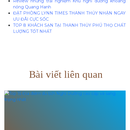
Review những trải nghiệm Khu nghỉ dưỡng khoáng
nóng Quang Hanh
ĐẶT PHÒNG LYNN TIMES THANH THỦY NHẬN NGAY
ƯU ĐÃI CỰC SỐC
TOP 8 KHÁCH SẠN TẠI THANH THỦY PHÚ THỌ CHẤT
LƯỢNG TỐT NHẤT
Bài viết liên quan