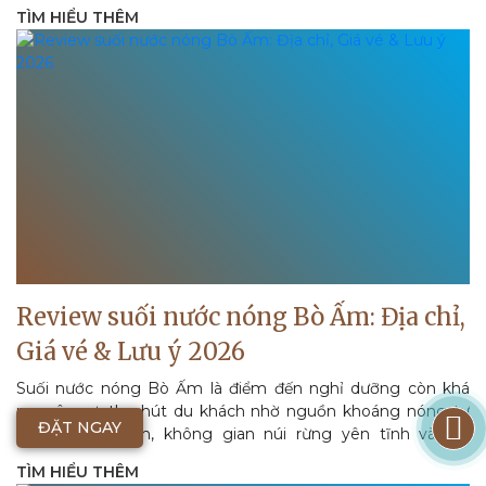
chăm sóc sức khỏe...
TÌM HIỂU THÊM
Review suối nước nóng Bò Ấm: Địa chỉ,
Giá vé & Lưu ý 2026
Suối nước nóng Bò Ấm là điểm đến nghỉ dưỡng còn khá
nguyên sơ, thu hút du khách nhờ nguồn khoáng nóng tự
ĐẶT NGAY
nhiên trong lành, không gian núi rừng yên tĩnh và trải
nghiệm thư giãn tốt cho...
TÌM HIỂU THÊM