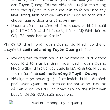
đến Tuyên Quang. Có một điều cần lưu ý là cần mang
theo các giấy tờ và vật dụng cần thiết như bao tay,
khẩu trang, kính mắt để đảm bảo được an toàn khi di
chuyển quãng đường xa bằng xe máy.
Phương tiện công cộng như xe khách, du khách xuất
phát từ Hà Nội có thể bắt xe tại bến xe Mỹ Đình, bến xe
Giáp Bát hoặc bến xe Kim Mã.
Khi đã tới thành phố Tuyên Quang, du khách có thể di
chuyển tới
suối nước nóng Tuyên Quang
như sau:
Phương tiện cá nhân như ô tô, xe máy: Khi đi dọc theo
quốc lộ 2 tới ngã ba Bình Thuận cách Tuyên Quang
khoảng 2km thì rẽ trái vào quốc lộ 13A rồi đi tiếp khoảng
14km nữa sẽ tới
suối nước nóng ở Tuyên Quang.
Nếu lựa chọn phương tiện là xe khách thì khi tới thành
phố Tuyên Quang du khách có thể bắt xe ôm hay taxi
để đến được khu du lịch hoặc bạn có thể bắt tuyến
buýt 01 để đến được suối nước nóng.