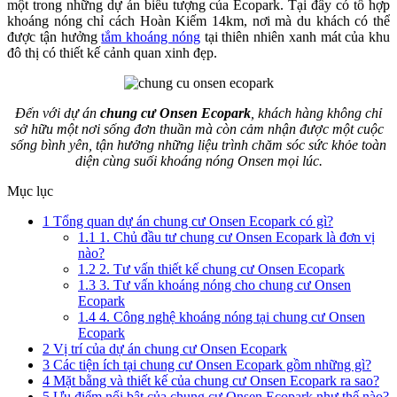
một trong những dự án biểu tượng của Ecopark. Tại đây có tổ hợp
khoáng nóng chỉ cách Hoàn Kiếm 14km, nơi mà du khách có thể
được tận hưởng
tắm khoáng nóng
tại thiên nhiên xanh mát của khu
đô thị có thiết kế cảnh quan xinh đẹp.
Đến với dự án
chung cư Onsen Ecopark
, khách hàng không chỉ
sở hữu một nơi sống đơn thuần mà còn cảm nhận được một cuộc
sống bình yên, tận hưởng những liệu trình chăm sóc sức khỏe toàn
diện cùng suối khoáng nóng Onsen mọi lúc.
Mục lục
1
Tổng quan dự án chung cư Onsen Ecopark có gì?
1.1
1. Chủ đầu tư chung cư Onsen Ecopark là đơn vị
nào?
1.2
2. Tư vấn thiết kế chung cư Onsen Ecopark
1.3
3. Tư vấn khoáng nóng cho chung cư Onsen
Ecopark
1.4
4. Công nghệ khoáng nóng tại chung cư Onsen
Ecopark
2
Vị trí của dự án chung cư Onsen Ecopark
3
Các tiện ích tại chung cư Onsen Ecopark gồm những gì?
4
Mặt bằng và thiết kế của chung cư Onsen Ecopark ra sao?
5
Ưu điểm nổi bật của chung cư Onsen Ecopark như thế nào?