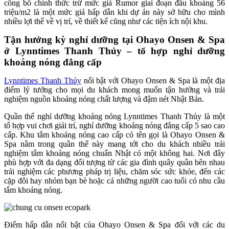
công bố chính thức trừ mức giá Rumor giai đoạn đầu khoảng 56
triệu/m2 là một mức giá hấp dẫn khi dự án này sở hữu cho mình
nhiều lợi thế về vị trí, về thiết kế cũng như các tiện ích nội khu.
Tận hưởng kỳ nghỉ dưỡng tại Ohayo Onsen & Spa
ở Lynntimes Thanh Thủy – tổ hợp nghỉ dưỡng
khoáng nóng đẳng cấp
Lynntimes Thanh Thủy
nổi bật với Ohayo Onsen & Spa là một địa
điểm lý tưởng cho mọi du khách mong muốn tận hưởng và trải
nghiệm nguồn khoáng nóng chất lượng và đậm nét Nhật Bản.
Quần thể nghỉ dưỡng khoáng nóng Lynntimes Thanh Thủy là một
tổ hợp vui chơi giải trí, nghỉ dưỡng khoáng nóng đẳng cấp 5 sao cao
cấp. Khu tắm khoáng nóng cao cấp có tên gọi là Ohayo Onsen &
Spa nằm trong quần thể này mang tới cho du khách nhiều trải
nghiệm tắm khoáng nóng chuẩn Nhật có một không hai. Nơi đây
phù hợp với đa dạng đối tượng từ các gia đình quây quần bên nhau
trải nghiệm các phương pháp trị liệu, chăm sóc sức khỏe, đến các
cặp đôi hay nhóm bạn bè hoặc cả những người cao tuổi có nhu cầu
tắm khoáng nóng.
Điểm hấp dẫn nổi bật của Ohayo Onsen & Spa đối với các du