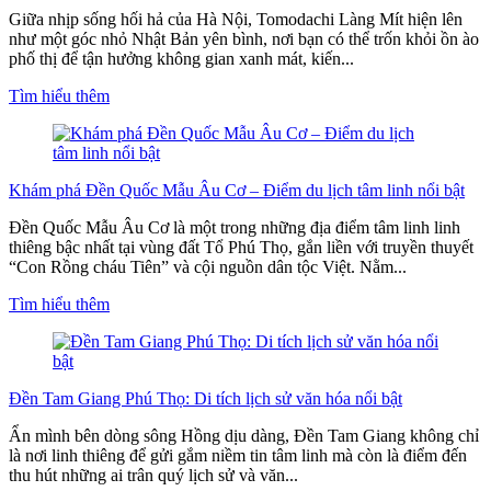
Giữa nhịp sống hối hả của Hà Nội, Tomodachi Làng Mít hiện lên
như một góc nhỏ Nhật Bản yên bình, nơi bạn có thể trốn khỏi ồn ào
phố thị để tận hưởng không gian xanh mát, kiến...
Tìm hiểu thêm
Khám phá Đền Quốc Mẫu Âu Cơ – Điểm du lịch tâm linh nổi bật
Đền Quốc Mẫu Âu Cơ là một trong những địa điểm tâm linh linh
thiêng bậc nhất tại vùng đất Tổ Phú Thọ, gắn liền với truyền thuyết
“Con Rồng cháu Tiên” và cội nguồn dân tộc Việt. Nằm...
Tìm hiểu thêm
Đền Tam Giang Phú Thọ: Di tích lịch sử văn hóa nổi bật
Ẩn mình bên dòng sông Hồng dịu dàng, Đền Tam Giang không chỉ
là nơi linh thiêng để gửi gắm niềm tin tâm linh mà còn là điểm đến
thu hút những ai trân quý lịch sử và văn...