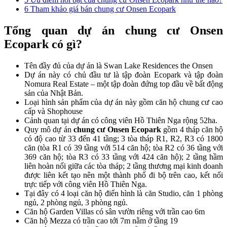
6
Tham khảo giá bán chung cư Onsen Ecopark
Tổng quan dự án chung cư Onsen
Ecopark có gì?
Tên đầy đủ của dự án là Swan Lake Residences the Onsen
Dự án này có chủ đầu tư là tập đoàn Ecopark và tập đoàn
Nomura Real Estate – một tập đoàn đứng top đầu về bất động
sản của Nhật Bản.
Loại hình sản phẩm của dự án này gồm căn hộ chung cư cao
cấp và Shophouse
Cảnh quan tại dự án có công viên Hồ Thiên Nga rộng 52ha.
Quy mô dự án
chung cư Onsen Ecopark
gồm 4 tháp căn hộ
có độ cao từ 33 đến 41 tầng; 3 tòa tháp R1, R2, R3 có 1800
căn (tòa R1 có 39 tầng với 514 căn hộ; tòa R2 có 36 tầng với
369 căn hộ; tòa R3 có 33 tầng với 424 căn hộ); 2 tầng hầm
liên hoàn nối giữa các tòa tháp; 2 tầng thương mại kinh doanh
được liên kết tạo nên một thành phố đi bộ trên cao, kết nối
trực tiếp với công viên Hồ Thiên Nga.
Tại đây có 4 loại căn hộ điển hình là căn Studio, căn 1 phòng
ngủ, 2 phòng ngủ, 3 phòng ngủ.
Căn hộ Garden Villas có sân vườn riêng với trần cao 6m
Căn hộ Mezza có trần cao tới 7m nằm ở tầng 19