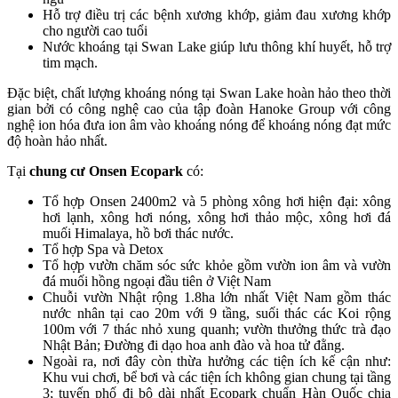
Hỗ trợ điều trị các bệnh xương khớp, giảm đau xương khớp
cho người cao tuổi
Nước khoáng tại Swan Lake giúp lưu thông khí huyết, hỗ trợ
tim mạch.
Đặc biệt, chất lượng khoáng nóng tại Swan Lake hoàn hảo theo thời
gian bởi có công nghệ cao của tập đoàn Hanoke Group với công
nghệ ion hóa đưa ion âm vào khoáng nóng để khoáng nóng đạt mức
độ hoàn hảo nhất.
Tại
chung cư Onsen Ecopark
có:
Tổ hợp Onsen 2400m2 và 5 phòng xông hơi hiện đại: xông
hơi lạnh, xông hơi nóng, xông hơi thảo mộc, xông hơi đá
muối Himalaya, hồ bơi thác nước.
Tổ hợp Spa và Detox
Tổ hợp vườn chăm sóc sức khỏe gồm vườn ion âm và vườn
đá muối hồng ngoại đầu tiên ở Việt Nam
Chuỗi vườn Nhật rộng 1.8ha lớn nhất Việt Nam gồm thác
nước nhân tại cao 20m với 9 tầng, suối thác các Koi rộng
100m với 7 thác nhỏ xung quanh; vườn thưởng thức trà đạo
Nhật Bản; Đường đi dạo hoa anh đào và hoa tử đằng.
Ngoài ra, nơi đây còn thừa hưởng các tiện ích kế cận như:
Khu vui chơi, bể bơi và các tiện ích không gian chung tại tầng
3; tuyến phố đi bộ dài nhất Ecopark chuẩn Hàn Quốc chia