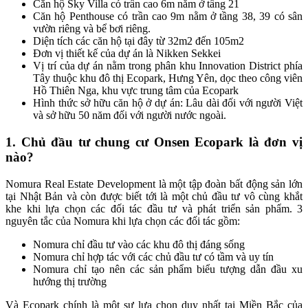
Căn hộ Sky Villa có trần cao 6m nằm ở tầng 21
Căn hộ Penthouse có trần cao 9m nằm ở tầng 38, 39 có sân
vườn riêng và bể bơi riêng.
Diện tích các căn hộ tại đây từ 32m2 đến 105m2
Đơn vị thiết kế của dự án là Nikken Sekkei
Vị trí của dự án nằm trong phân khu Innovation District phía
Tây thuộc khu đô thị Ecopark, Hưng Yên, dọc theo công viên
Hồ Thiên Nga, khu vực trung tâm của Ecopark
Hình thức sở hữu căn hộ ở dự án: Lâu dài đối với người Việt
và sở hữu 50 năm đối với người nước ngoài.
1. Chủ đầu tư chung cư Onsen Ecopark là đơn vị
nào?
Nomura Real Estate Development là một tập đoàn bất động sản lớn
tại Nhật Bản và còn được biết tới là một chủ đầu tư vô cùng khắt
khe khi lựa chọn các đối tác đầu tư và phát triển sản phẩm. 3
nguyên tắc của Nomura khi lựa chọn các đối tác gồm:
Nomura chỉ đầu tư vào các khu đô thị đáng sống
Nomura chỉ hợp tác với các chủ đầu tư có tầm và uy tín
Nomura chỉ tạo nên các sản phẩm biểu tượng dẫn đầu xu
hướng thị trường
Và Ecopark chính là một sự lựa chọn duy nhất tại Miền Bắc của