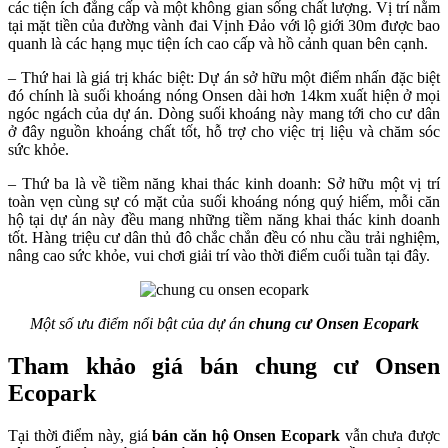
các tiện ích đẳng cấp và một không gian sống chất lượng. Vị trí nằm
tại mặt tiền của đường vành đai Vịnh Đảo với lộ giới 30m được bao
quanh là các hạng mục tiện ích cao cấp và hồ cảnh quan bên cạnh.
– Thứ hai là giá trị khác biệt: Dự án sở hữu một điểm nhấn đặc biệt
đó chính là suối khoáng nóng Onsen dài hơn 14km xuất hiện ở mọi
ngóc ngách của dự án. Dòng suối khoáng này mang tới cho cư dân
ở đây nguồn khoáng chất tốt, hỗ trợ cho việc trị liệu và chăm sóc
sức khỏe.
– Thứ ba là về tiềm năng khai thác kinh doanh: Sở hữu một vị trí
toàn vẹn cùng sự có mặt của suối khoáng nóng quý hiếm, mỗi căn
hộ tại dự án này đều mang những tiềm năng khai thác kinh doanh
tốt. Hàng triệu cư dân thủ đô chắc chắn đều có nhu cầu trải nghiệm,
nâng cao sức khỏe, vui chơi giải trí vào thời điểm cuối tuần tại đây.
Một số ưu điểm nổi bật của dự án
chung cư Onsen Ecopark
Tham khảo giá bán chung cư Onsen
Ecopark
Tại thời điểm này, giá
bán căn hộ Onsen Ecopark
vẫn chưa được