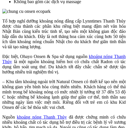
Không bao gồm các dịch vụ massage
Tổ hợp nghỉ dưỡng khoáng nóng đẳng cấp Lynntimes Thanh Thủy
được chia thành các phân khu riêng biệt mang đậm nét văn hóa
Nhật Bản cùng kiến trúc tinh tế, tạo nên một không gian độc đáo
hấp dẫn du khách. Đây là nơi thăng hoa cảm xúc cùng hơn 50 tiện
ích tắm khoáng nóng chuẩn Nhật cho du khách thư giãn tinh thần
và tái tạo năng lượng.
Đặc biệt, Ohayo Onsen & Spa sử dụng nguồn
khoáng nóng Thanh
Thủy
là một nguồn khoáng hiếm hoi có chứa chất Radon có tác
dụng tầm soát ung thư. Du khách tới đây chắc chắn sẽ được tận
hưởng nhiều trải nghiệm thú vị.
– Khu tắm khoáng ngoài trời Natural Onsen có thiết kế tạo nên một
không gian yên bình hòa cùng thiên nhiên. Khách hàng có thể thả
mình trong bể khoáng nóng có mức nhiệt lý tưởng từ 37 đến 53 độ
C hoặc những bể khoáng lạnh giúp thư giãn cơ thể, tinh thần sau
những ngày làm việc mệt mỏi. Riêng đối với trẻ em có khu Kid
Onsen để các bé thỏa sức vui chơi.
Nguồn
khoáng nóng Thanh Thủy
đã được chứng minh có chứa
nhiều khoáng chất có tác dụng hỗ trợ điều trị các bệnh lý về xương
khớp, hô hấp, tim mạch và da. Ngoài ra cũng có tác dụng làm đẹp,