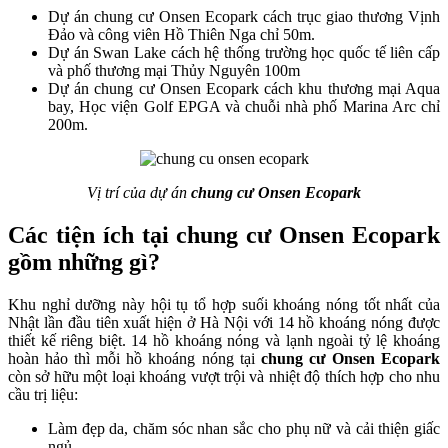
Dự án chung cư Onsen Ecopark cách trục giao thương Vịnh
Đảo và công viên Hồ Thiên Nga chỉ 50m.
Dự án Swan Lake cách hệ thống trường học quốc tế liên cấp
và phố thương mại Thủy Nguyên 100m
Dự án chung cư Onsen Ecopark cách khu thương mại Aqua
bay, Học viện Golf EPGA và chuỗi nhà phố Marina Arc chỉ
200m.
Vị trí của dự án
chung cư Onsen Ecopark
Các tiện ích tại chung cư Onsen Ecopark
gồm những gì?
Khu nghỉ dưỡng này hội tụ tổ hợp suối khoáng nóng tốt nhất của
Nhật lần đầu tiên xuất hiện ở Hà Nội với 14 hồ khoáng nóng được
thiết kế riêng biệt. 14 hồ khoáng nóng và lạnh ngoài tỷ lệ khoáng
hoàn hảo thì mỗi hồ khoáng nóng tại
chung cư Onsen Ecopark
còn sở hữu một loại khoáng vượt trội và nhiệt độ thích hợp cho nhu
cầu trị liệu:
Làm đẹp da, chăm sóc nhan sắc cho phụ nữ và cải thiện giấc
ngủ