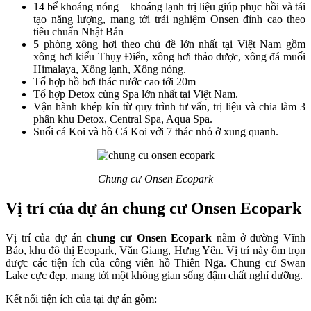
14 bể khoáng nóng – khoáng lạnh trị liệu giúp phục hồi và tái
tạo năng lượng, mang tới trải nghiệm Onsen đỉnh cao theo
tiêu chuẩn Nhật Bản
5 phòng xông hơi theo chủ đề lớn nhất tại Việt Nam gồm
xông hơi kiểu Thụy Điển, xông hơi thảo dược, xông đá muối
Himalaya, Xông lạnh, Xông nóng.
Tổ hợp hồ bơi thác nước cao tới 20m
Tổ hợp Detox cùng Spa lớn nhất tại Việt Nam.
Vận hành khép kín từ quy trình tư vấn, trị liệu và chia làm 3
phân khu Detox, Central Spa, Aqua Spa.
Suối cá Koi và hồ Cá Koi với 7 thác nhỏ ở xung quanh.
Chung cư Onsen Ecopark
Vị trí của dự án chung cư Onsen Ecopark
Vị trí của dự án
chung cư Onsen Ecopark
nằm ở đường Vĩnh
Bảo, khu đô thị Ecopark, Văn Giang, Hưng Yên. Vị trí này ôm trọn
được các tiện ích của công viên hồ Thiên Nga. Chung cư Swan
Lake cực đẹp, mang tới một không gian sống đậm chất nghỉ dưỡng.
Kết nối tiện ích của tại dự án gồm: