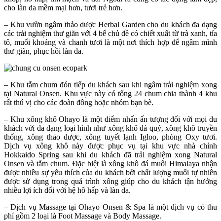
cho làn da mềm mại hơn, tươi trẻ hơn.
– Khu vườn ngâm thảo dược Herbal Garden cho du khách đa dạng
các trải nghiệm thư giãn với 4 bể chủ đề có chiết xuất từ trà xanh, tía
tô, muối khoáng và chanh tươi là một nơi thích hợp để ngâm mình
thư giãn, phục hồi làn da.
– Khu tắm chum đón tiếp du khách sau khi ngâm trải nghiệm xong
tại Natural Onsen. Khu vực này có tổng 24 chum chia thành 4 khu
rất thú vị cho các đoàn đông hoặc nhóm bạn bè.
– Khu xông khô Ohayo là một điểm nhấn ấn tượng đối với mọi du
khách với đa dạng loại hình như xông khô đá quý, xông khô truyền
thống, xông thảo dược, xông tuyết lạnh Igloo, phòng Oxy tươi.
Dịch vụ xông khô này được phục vụ tại khu vực nhà chính
Hokkaido Spring sau khi du khách đã trải nghiệm xong Natural
Onsen và tắm chum. Đặc biệt là xông khô đá muối Himalaya nhận
được nhiều sự yêu thích của du khách bởi chất lượng muối tự nhiên
được sử dụng trong quá trình xông giúp cho du khách tận hưởng
nhiều lợi ích đối với hệ hô hấp và làn da.
– Dịch vụ Massage tại Ohayo Onsen & Spa là một dịch vụ có thu
phí gồm 2 loại là Foot Massage và Body Massage.