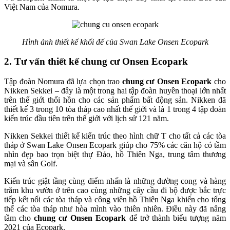
Việt Nam của Nomura.
Hình ảnh thiết kế khối đế của Swan Lake Onsen Ecopark
2. Tư vấn thiết kế chung cư Onsen Ecopark
Tập đoàn Nomura đã lựa chọn trao
chung cư Onsen Ecopark
cho
Nikken Sekkei – đây là một trong hai tập đoàn huyền thoại lớn nhất
trên thế giới thổi hồn cho các sản phẩm bất động sản. Nikken đã
thiết kế 3 trong 10 tòa tháp cao nhất thế giới và là 1 trong 4 tập đoàn
kiến trúc đầu tiên trên thế giới với lịch sử 121 năm.
Nikken Sekkei thiết kế kiến trúc theo hình chữ T cho tất cả các tòa
tháp ở Swan Lake Onsen Ecopark giúp cho 75% các căn hộ có tầm
nhìn đẹp bao trọn biệt thự Đảo, hồ Thiên Nga, trung tâm thương
mại và sân Golf.
Kiến trúc giật tầng cùng điểm nhấn là những đường cong và hàng
trăm khu vườn ở trên cao cùng những cây cầu đi bộ được bắc trực
tiếp kết nối các tòa tháp và công viên hồ Thiên Nga khiến cho tổng
thể các tòa tháp như hòa mình vào thiên nhiên. Điều này đã nâng
tầm cho
chung cư Onsen Ecopark
để trở thành biểu tượng năm
2021 của Ecopark.