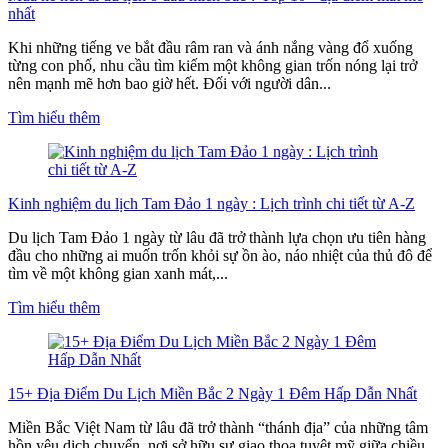
nhất
Khi những tiếng ve bắt đầu râm ran và ánh nắng vàng đổ xuống
từng con phố, nhu cầu tìm kiếm một không gian trốn nóng lại trở
nên mạnh mẽ hơn bao giờ hết. Đối với người dân...
Tìm hiểu thêm
Kinh nghiệm du lịch Tam Đảo 1 ngày : Lịch trình chi tiết từ A-Z
Du lịch Tam Đảo 1 ngày từ lâu đã trở thành lựa chọn ưu tiên hàng
đầu cho những ai muốn trốn khỏi sự ồn ào, náo nhiệt của thủ đô để
tìm về một không gian xanh mát,...
Tìm hiểu thêm
15+ Địa Điểm Du Lịch Miền Bắc 2 Ngày 1 Đêm Hấp Dẫn Nhất
Miền Bắc Việt Nam từ lâu đã trở thành “thánh địa” của những tâm
hồn yêu dịch chuyển, nơi sở hữu sự giao thoa tuyệt mỹ giữa chiều