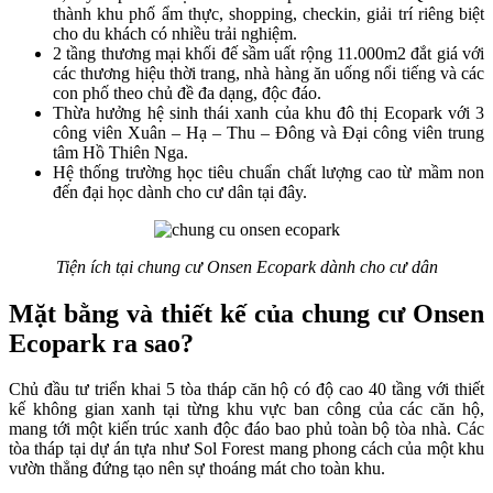
thành khu phố ẩm thực, shopping, checkin, giải trí riêng biệt
cho du khách có nhiều trải nghiệm.
2 tầng thương mại khối đế sầm uất rộng 11.000m2 đắt giá với
các thương hiệu thời trang, nhà hàng ăn uống nổi tiếng và các
con phố theo chủ đề đa dạng, độc đáo.
Thừa hưởng hệ sinh thái xanh của khu đô thị Ecopark với 3
công viên Xuân – Hạ – Thu – Đông và Đại công viên trung
tâm Hồ Thiên Nga.
Hệ thống trường học tiêu chuẩn chất lượng cao từ mầm non
đến đại học dành cho cư dân tại đây.
Tiện ích tại chung cư Onsen Ecopark dành cho cư dân
Mặt bằng và thiết kế của chung cư Onsen
Ecopark ra sao?
Chủ đầu tư triển khai 5 tòa tháp căn hộ có độ cao 40 tầng với thiết
kế không gian xanh tại từng khu vực ban công của các căn hộ,
mang tới một kiến trúc xanh độc đáo bao phủ toàn bộ tòa nhà. Các
tòa tháp tại dự án tựa như Sol Forest mang phong cách của một khu
vườn thẳng đứng tạo nên sự thoáng mát cho toàn khu.