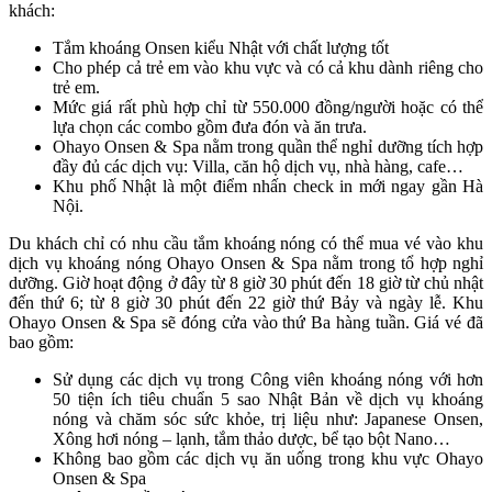
khách:
Tắm khoáng Onsen kiểu Nhật với chất lượng tốt
Cho phép cả trẻ em vào khu vực và có cả khu dành riêng cho
trẻ em.
Mức giá rất phù hợp chỉ từ 550.000 đồng/người hoặc có thể
lựa chọn các combo gồm đưa đón và ăn trưa.
Ohayo Onsen & Spa nằm trong quần thể nghỉ dưỡng tích hợp
đầy đủ các dịch vụ: Villa, căn hộ dịch vụ, nhà hàng, cafe…
Khu phố Nhật là một điểm nhấn check in mới ngay gần Hà
Nội.
Du khách chỉ có nhu cầu tắm khoáng nóng có thể mua vé vào khu
dịch vụ khoáng nóng Ohayo Onsen & Spa nằm trong tổ hợp nghỉ
dưỡng. Giờ hoạt động ở đây từ 8 giờ 30 phút đến 18 giờ từ chủ nhật
đến thứ 6; từ 8 giờ 30 phút đến 22 giờ thứ Bảy và ngày lễ. Khu
Ohayo Onsen & Spa sẽ đóng cửa vào thứ Ba hàng tuần. Giá vé đã
bao gồm:
Sử dụng các dịch vụ trong Công viên khoáng nóng với hơn
50 tiện ích tiêu chuẩn 5 sao Nhật Bản về dịch vụ khoáng
nóng và chăm sóc sức khỏe, trị liệu như: Japanese Onsen,
Xông hơi nóng – lạnh, tắm thảo dược, bể tạo bột Nano…
Không bao gồm các dịch vụ ăn uống trong khu vực Ohayo
Onsen & Spa