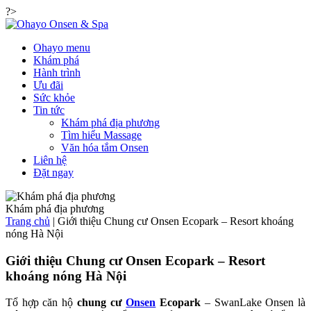
?>
Ohayo menu
Khám phá
Hành trình
Ưu đãi
Sức khỏe
Tin tức
Khám phá địa phương
Tìm hiểu Massage
Văn hóa tắm Onsen
Liên hệ
Đặt ngay
Khám phá địa phương
Trang chủ
|
Giới thiệu Chung cư Onsen Ecopark – Resort khoáng
nóng Hà Nội
Giới thiệu Chung cư Onsen Ecopark – Resort
khoáng nóng Hà Nội
Tổ hợp căn hộ
chung cư
Onsen
Ecopark
– SwanLake Onsen là