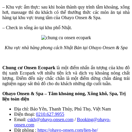
– Khu vực ẩm thực: sau khi hoàn thành quy trình tắm khoáng, xông
hơi, massage thì du khách có thể thưởng thức các món ăn tại nhà
hàng tại khu vực trung tâm của Ohayo Onsen & Spa.
– Check in sống ảo tại khu phố Nhật.
Khu vực nhà hàng phong cách Nhật Bản tại Ohayo Onsen & Spa
Chung cư Onsen Ecopark
là một điểm nhấn ấn tượng của khu đô
thị xanh Ecopark với nhiều tiện ích và dịch vụ khoáng nóng chất
lượng. Điểm đến này chắc chắn là một điểm dừng chân đáng trải
nghiệm ngay sát thủ đô cho du khách những dịp cuối tuần.
Ohayo Onsen & Spa – Tắm khoáng nóng, Xông khô, Spa, Trị
liệu toàn diện
Địa chỉ: Bảo Yên, Thanh Thủy, Phú Thọ, Việt Nam
Điện thoại:
0210.627.9955
Email:
cskh@ohayo-onsen.com
/
Booking@ohayo-
onsen.com
Đặt phòng :
https://ohayo-onsen.com/lien-he/