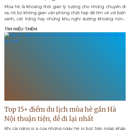
Mùa hè là khoảng thời gian lý tưởng cho những chuyến đi
xa, rời bỏ không gian văn phòng chật hẹp để tìm về với biển
xanh, cát trắng hay những khu nghỉ dưỡng khoáng nóng
thư thái. Tuy...
TÌM HIỂU THÊM
Top 15+ điểm du lịch mùa hè gần Hà
Nội thuận tiện, dễ đi lại nhất
Khi cái nắng oi ả của những ngày hè oi bức tràn ngập khắp