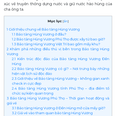
xúc về truyền thống dựng nước và giữ nước hào hùng của
cha ông ta.
Mục lục
[
ẩn
]
1
Giới thiệu chung về Bảo tàng Hùng Vương
1.1
Bảo tàng Hùng Vương ở đâu?
1.2
Bảo tàng Hùng Vương Phú Thọ được xây từ bao giờ?
1.3
Bảo tàng Hùng Vương Việt Trì bao gồm mấy khu?
2
Khám phá những điều thú vị bên trong Bảo tàng Hùng
Vương
2.1
Kiến trúc độc đáo của Bảo tàng Hùng Vương Đền
Hùng
2.2
Bảo tàng Hùng Vương có gì? – Nơi trưng bày những
hiện vật lịch sử độc đáo
2.3
Giới thiệu về Bảo tàng Hùng Vương – không gian xanh
check in cực đẹp
2.4
Bảo tàng Hùng Vương tỉnh Phú Thọ – địa điểm tổ
chức sự kiện quan trọng
3
Bảo tàng Hùng Vương Phú Thọ – Thời gian hoạt động và
giá vé
3.1
Bảo tàng Hùng Vương ở Đền Hùng mở cửa mấy giờ?
3.2
Giá vé vào tham quan bảo tàng Hùng Vương