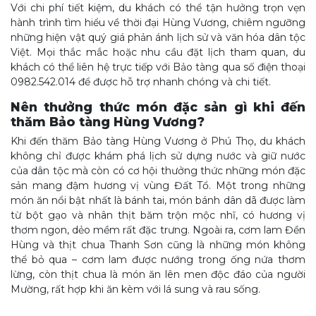
Với chi phí tiết kiệm, du khách có thể tận hưởng trọn vẹn
hành trình tìm hiểu về thời đại Hùng Vương, chiêm ngưỡng
những hiện vật quý giá phản ánh lịch sử và văn hóa dân tộc
Việt. Mọi thắc mắc hoặc nhu cầu đặt lịch tham quan, du
khách có thể liên hệ trực tiếp với Bảo tàng qua số điện thoại
0982.542.014 để được hỗ trợ nhanh chóng và chi tiết.
Nên thưởng thức món đặc sản gì khi đến
thăm Bảo tàng Hùng Vương?
Khi đến thăm Bảo tàng Hùng Vương ở Phú Thọ, du khách
không chỉ được khám phá lịch sử dựng nước và giữ nước
của dân tộc mà còn có cơ hội thưởng thức những món đặc
sản mang đậm hương vị vùng Đất Tổ. Một trong những
món ăn nổi bật nhất là bánh tai, món bánh dân dã được làm
từ bột gạo và nhân thịt băm trộn mộc nhĩ, có hương vị
thơm ngon, dẻo mềm rất đặc trưng. Ngoài ra, cơm lam Đền
Hùng và thịt chua Thanh Sơn cũng là những món không
thể bỏ qua – cơm lam được nướng trong ống nứa thơm
lừng, còn thịt chua là món ăn lên men độc đáo của người
Mường, rất hợp khi ăn kèm với lá sung và rau sống.