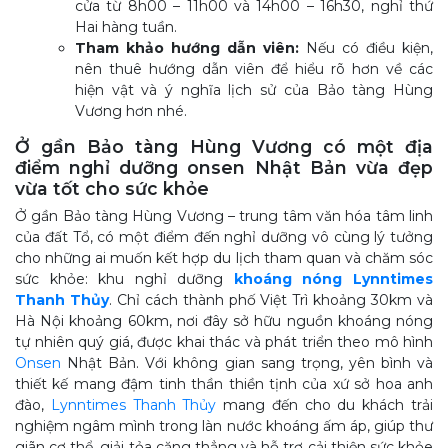
cửa từ 8h00 – 11h00 và 14h00 – 16h30, nghỉ thứ
Hai hàng tuần.
Tham khảo hướng dẫn viên:
Nếu có điều kiện,
nên thuê hướng dẫn viên để hiểu rõ hơn về các
hiện vật và ý nghĩa lịch sử của Bảo tàng Hùng
Vương hơn nhé.
Ở gần Bảo tàng Hùng Vương có một địa
điểm nghỉ dưỡng onsen Nhật Bản vừa đẹp
vừa tốt cho sức khỏe
Ở gần Bảo tàng Hùng Vương – trung tâm văn hóa tâm linh
của đất Tổ, có một điểm đến nghỉ dưỡng vô cùng lý tưởng
cho những ai muốn kết hợp du lịch tham quan và chăm sóc
sức khỏe: khu nghỉ dưỡng
khoáng nóng Lynntimes
Thanh Thủy
. Chỉ cách thành phố Việt Trì khoảng 30km và
Hà Nội khoảng 60km, nơi đây sở hữu nguồn khoáng nóng
tự nhiên quý giá, được khai thác và phát triển theo mô hình
Onsen
Nhật Bản. Với không gian sang trọng, yên bình và
thiết kế mang đậm tinh thần thiền tịnh của xứ sở hoa anh
đào,
Lynntimes Thanh Thủy
mang đến cho du khách trải
nghiệm ngâm mình trong làn nước khoáng ấm áp, giúp thư
giãn cơ thể, giải tỏa căng thẳng và hỗ trợ cải thiện sức khỏe