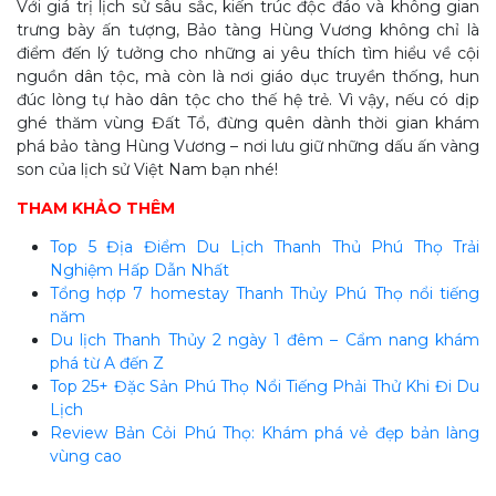
Với giá trị lịch sử sâu sắc, kiến trúc độc đáo và không gian
trưng bày ấn tượng, Bảo tàng Hùng Vương không chỉ là
điểm đến lý tưởng cho những ai yêu thích tìm hiểu về cội
nguồn dân tộc, mà còn là nơi giáo dục truyền thống, hun
đúc lòng tự hào dân tộc cho thế hệ trẻ. Vì vậy, nếu có dịp
ghé thăm vùng Đất Tổ, đừng quên dành thời gian khám
phá bảo tàng Hùng Vương – nơi lưu giữ những dấu ấn vàng
son của lịch sử Việt Nam bạn nhé!
THAM KHẢO THÊM
Top 5 Địa Điểm Du Lịch Thanh Thủ Phú Thọ Trải
Nghiệm Hấp Dẫn Nhất
Tổng hợp 7 homestay Thanh Thủy Phú Thọ nổi tiếng
năm
Du lịch Thanh Thủy 2 ngày 1 đêm – Cẩm nang khám
phá từ A đến Z
Top 25+ Đặc Sản Phú Thọ Nổi Tiếng Phải Thử Khi Đi Du
Lịch
Review Bản Cỏi Phú Thọ: Khám phá vẻ đẹp bản làng
vùng cao