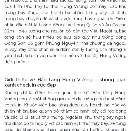
và khảo cổ, phản ánh sâu sắc đời sống, văn hóa và lịch sử
của tỉnh Phú Thọ từ thời Hùng Vương đến nay. Các khu
trưng bày được chia thành ba phần: trưng bày cố định,
trưng bày chuyên đề và khu vực trưng bày ngoài trời. Điểm
nhấn đặc biệt là tượng đồng Lạc Long Quân và Âu Cơ cao
5,2m – biểu tượng cho nguồn cội dân tộc Việt. Ngoài ra, bảo
tàng còn sở hữu nhiều bộ sưu tập quý như trống đồng
Đông Sơn, đồ gốm Phùng Nguyên, nha chương đá ngọc…
Vì vậy, đây chắc chắn sẽ là điểm đến lý tưởng cho những ai
yêu thích lịch sử và muốn tìm hiểu về thời đại Hùng Vương
dựng nước.
Giới thiệu về Bảo tàng Hùng Vương – không gian
xanh check in cực đẹp
Không chỉ là điểm tham quan lịch sử, Bảo tàng Hùng
Vương còn là một không gian xanh lý tưởng cho hoạt động
check-in. Khuôn viên bảo tàng được quy hoạch hài hòa với
thiên nhiên, bao quanh bởi thảm cỏ xanh, cây cối rợp bóng
và các lối đi lát đá thơ mộng. Ngoài ra, khu trưng bày ngoài
trời được bố trí hợp lý với các hiện vật như máy bay, xe tăng,
giúp du khách vừa tham quan vừa tận hưởng không khí