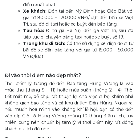
điểm xuất phát.
Xe khách:
Đón tại bến Mỹ Đình hoặc Giáp Bát với
giá từ 80.000 – 120.000 VNĐ/lượt đến bến xe Việt
Trì, sau đó đi taxi hoặc xe buýt đến bảo tàng.
Tàu hỏa:
Đi từ ga Hà Nội đến ga Việt Trì, sau đó
tiếp tục di chuyển bằng taxi hoặc xe buýt số 19.
Trong khu di tích:
Có thể sử dụng xe điện để đi từ
bãi đỗ xe đến bảo tàng với giá từ 15.000 – 50.000
VNĐ/lượt.
Đi vào thời điểm nào đẹp nhất?
Thời điểm lý tưởng để đến Bảo tàng Hùng Vương là vào
mùa thu (tháng 9 – 11) hoặc mùa xuân (tháng 2 – 4). Thời
tiết mát mẻ, dễ chịu rất thuận lợi cho việc đi bộ khám phá
không gian bảo tàng và cả khu di tích Đền Hùng. Ngoài ra,
nếu muốn hòa mình vào không khí lễ hội, bạn có thể đến
vào dịp Giỗ Tổ Hùng Vương mùng 10 tháng 3 âm lịch, tuy
nhiên cũng nên chuẩn bị tâm lý vì thời điểm này rất đông
khách du lịch đó nhé.