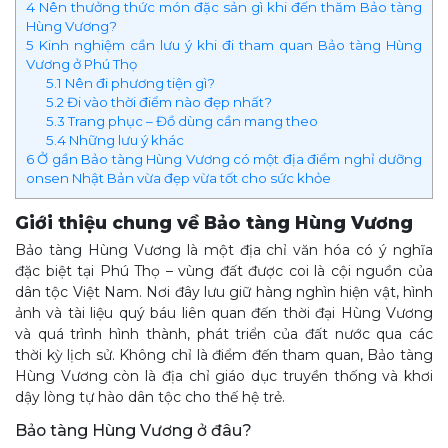
4
Nên thưởng thức món đặc sản gì khi đến thăm Bảo tàng
Hùng Vương?
5
Kinh nghiệm cần lưu ý khi đi tham quan Bảo tàng Hùng
Vương ở Phú Thọ
5.1
Nên đi phương tiện gì?
5.2
Đi vào thời điểm nào đẹp nhất?
5.3
Trang phục – Đồ dùng cần mang theo
5.4
Những lưu ý khác
6
Ở gần Bảo tàng Hùng Vương có một địa điểm nghỉ dưỡng
onsen Nhật Bản vừa đẹp vừa tốt cho sức khỏe
Giới thiệu chung về Bảo tàng Hùng Vương
Bảo tàng Hùng Vương là một địa chỉ văn hóa có ý nghĩa
đặc biệt tại Phú Thọ – vùng đất được coi là cội nguồn của
dân tộc Việt Nam. Nơi đây lưu giữ hàng nghìn hiện vật, hình
ảnh và tài liệu quý báu liên quan đến thời đại Hùng Vương
và quá trình hình thành, phát triển của đất nước qua các
thời kỳ lịch sử. Không chỉ là điểm đến tham quan, Bảo tàng
Hùng Vương còn là địa chỉ giáo dục truyền thống và khơi
dậy lòng tự hào dân tộc cho thế hệ trẻ.
Bảo tàng Hùng Vương ở đâu?