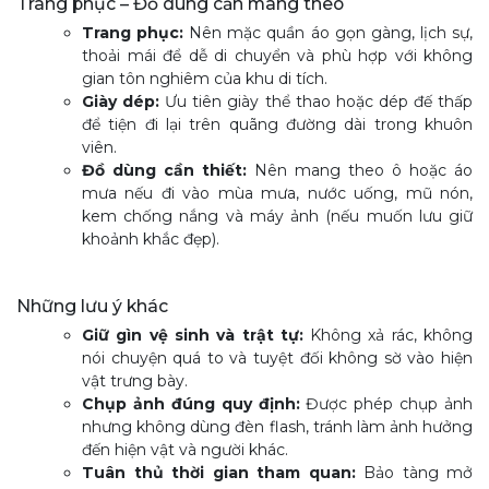
Trang phục – Đồ dùng cần mang theo
Trang phục:
Nên mặc quần áo gọn gàng, lịch sự,
thoải mái để dễ di chuyển và phù hợp với không
gian tôn nghiêm của khu di tích.
Giày dép:
Ưu tiên giày thể thao hoặc dép đế thấp
để tiện đi lại trên quãng đường dài trong khuôn
viên.
Đồ dùng cần thiết:
Nên mang theo ô hoặc áo
mưa nếu đi vào mùa mưa, nước uống, mũ nón,
kem chống nắng và máy ảnh (nếu muốn lưu giữ
khoảnh khắc đẹp).
Những lưu ý khác
Giữ gìn vệ sinh và trật tự:
Không xả rác, không
nói chuyện quá to và tuyệt đối không sờ vào hiện
vật trưng bày.
Chụp ảnh đúng quy định:
Được phép chụp ảnh
nhưng không dùng đèn flash, tránh làm ảnh hưởng
đến hiện vật và người khác.
Tuân thủ thời gian tham quan:
Bảo tàng mở