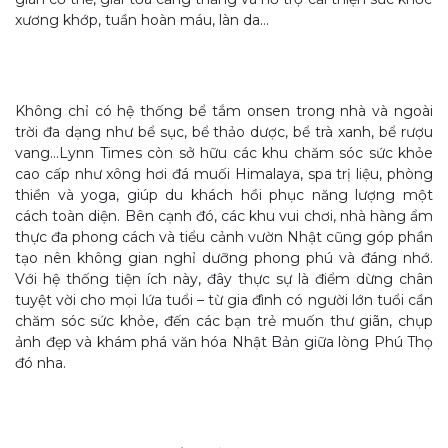
xương khớp, tuần hoàn máu, làn da…
Không chỉ có hệ thống bể tắm onsen trong nhà và ngoài
trời đa dạng như bể sục, bể thảo dược, bể trà xanh, bể rượu
vang…Lynn Times còn sở hữu các khu chăm sóc sức khỏe
cao cấp như xông hơi đá muối Himalaya, spa trị liệu, phòng
thiền và yoga, giúp du khách hồi phục năng lượng một
cách toàn diện. Bên cạnh đó, các khu vui chơi, nhà hàng ẩm
thực đa phong cách và tiểu cảnh vườn Nhật cũng góp phần
tạo nên không gian nghỉ dưỡng phong phú và đáng nhớ.
Với hệ thống tiện ích này, đây thực sự là điểm dừng chân
tuyệt vời cho mọi lứa tuổi – từ gia đình có người lớn tuổi cần
chăm sóc sức khỏe, đến các bạn trẻ muốn thư giãn, chụp
ảnh đẹp và khám phá văn hóa Nhật Bản giữa lòng Phú Thọ
đó nha.