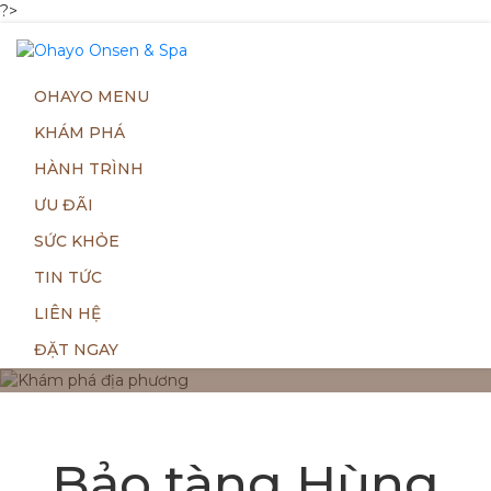
?>
OHAYO MENU
KHÁM PHÁ
HÀNH TRÌNH
ƯU ĐÃI
SỨC KHỎE
TIN TỨC
LIÊN HỆ
Khám phá địa phương
ĐẶT NGAY
Trang chủ
|
Bảo tàng Hùng Vương – Nơi khám phá lịch sử
cội nguồn dân tộc
Bảo tàng Hùng