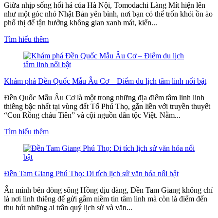
Giữa nhịp sống hối hả của Hà Nội, Tomodachi Làng Mít hiện lên
như một góc nhỏ Nhật Bản yên bình, nơi bạn có thể trốn khỏi ồn ào
phố thị để tận hưởng không gian xanh mát, kiến...
Tìm hiểu thêm
Khám phá Đền Quốc Mẫu Âu Cơ – Điểm du lịch tâm linh nổi bật
Đền Quốc Mẫu Âu Cơ là một trong những địa điểm tâm linh linh
thiêng bậc nhất tại vùng đất Tổ Phú Thọ, gắn liền với truyền thuyết
“Con Rồng cháu Tiên” và cội nguồn dân tộc Việt. Nằm...
Tìm hiểu thêm
Đền Tam Giang Phú Thọ: Di tích lịch sử văn hóa nổi bật
Ẩn mình bên dòng sông Hồng dịu dàng, Đền Tam Giang không chỉ
là nơi linh thiêng để gửi gắm niềm tin tâm linh mà còn là điểm đến
thu hút những ai trân quý lịch sử và văn...