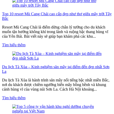
Top 10 resort Mù Cang Chải cao cấp đẹp như thơ giữa mây trời Tây
Bắc
Resort Mù Cang Chải là điểm dừng chân lý tưởng cho du khách
muốn tận hưởng không khí trong lành và ruộng bậc thang hùng vĩ
của Yên Bái. Bài viết này sẽ giúp bạn khám phá các khu...
Tìm hiểu thêm
Du lịch Tà Xùa – Kinh nghiệm săn mây tại điểm đến đẹp nhất Sơn
La
Du lịch Tà Xùa là hành trình săn mây nổi tiếng bậc nhất miền Bắc,
nơi du khách được chiêm ngưỡng biển mây bồng bềnh và khung
cảnh hùng vĩ của vùng núi Sơn La. Cách Hà Nội khoảng...
Tìm hiểu thêm