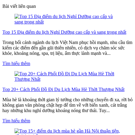
Bài viết liên quan
Top 15 Địa điểm du lịch Nghỉ Dưỡng cao cấp và sang trọng nhất
Trong bối cảnh ngành du lịch Việt Nam phục hồi mạnh, nhu cầu tìm
kiếm các điểm đến gần gũi thiên nhiên, có dịch vụ chăm sóc sức
khỏe, khoáng nóng, spa, trị liệu, ẩm thực lành mạnh và...
Tìm hiểu thêm
Top 20+ Cách Phối Đồ Đi Du Lịch Mùa Hè Thời Thượng Nhất
Mùa hè là khoảng thời gian lý tưởng cho những chuyến đi xa, rời bỏ
không gian văn phòng chật hẹp để tìm về với biển xanh, cát trắng
hay những khu nghỉ dưỡng khoáng nóng thư thái. Tuy...
Tìm hiểu thêm