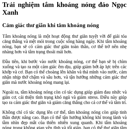
Trải nghiệm tắm khoáng nóng đảo Ngọc
Xanh
Cảm giác thư giãn khi tắm khoáng nóng
Tắm khoáng nóng là một hoạt động thư giãn tuyệt vời để giải tỏa
căng thẳng và mệt mỏi trong cuộc sống hàng ngày. Khi tắm khoáng
nóng, bạn sẽ có cảm giác thư giãn toàn thân, cơ thể trở nên nhẹ
nhàng hơn và tâm trạng thoải mái hơn.
Đầu tiên, khi bước vào nước khoáng nóng, cơ thể bạn sẽ bị chìm
xuống và tạo ra một cảm giác êm dịu, giúp giảm bớt áp lực trên các
khớp và cơ. Bạn có thể choàng lên khăn và thả mình vào nước, cảm
nhận nhịp thở chậm và sâu hơn, và tận hưởng những cảm giác thư
giãn mà nước khoáng nóng mang lại.
Ngoài ra, tắm khoáng nóng còn có tác dụng giúp giảm đau nhức và
giãn cơ, cải thiện tình trạng khó ngủ và giảm stress. Điều này giúp
tạo ra cảm giác thư giãn và giảm căng thẳng cho cả cơ thể và tâm trí.
Không chỉ có tác dụng lên cơ thể, tắm khoáng nóng còn giúp tinh
thần được nâng cao. Bạn có thể tận hưởng không khí trong lành và
tầm nhìn đẹp mắt của thiên nhiên xung quanh. Khi tắm khoáng
nóng trong không gian yên tĩnh và tối giản, bạn có thể thư giãn tâm