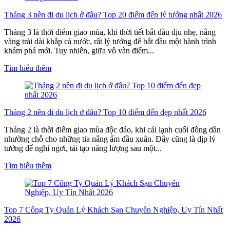
Tháng 3 nên đi du lịch ở đâu? Top 20 điểm đến lý tưởng nhất 2026
Tháng 3 là thời điểm giao mùa, khi thời tiết bắt đầu dịu nhẹ, nắng
vàng trải dài khắp cả nước, rất lý tưởng để bắt đầu một hành trình
khám phá mới. Tuy nhiên, giữa vô vàn điểm...
Tìm hiểu thêm
Tháng 2 nên đi du lịch ở đâu? Top 10 điểm đến đẹp nhất 2026
Tháng 2 là thời điểm giao mùa độc đáo, khi cái lạnh cuối đông dần
nhường chỗ cho những tia nắng ấm đầu xuân. Đây cũng là dịp lý
tưởng để nghỉ ngơi, tái tạo năng lượng sau một...
Tìm hiểu thêm
Top 7 Công Ty Quản Lý Khách Sạn Chuyên Nghiệp, Uy Tín Nhất
2026