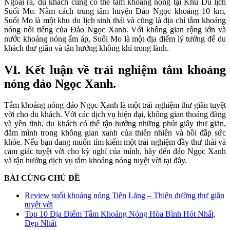
Ngoài ra, du khách cũng có thể tắm khoáng nóng tại Khu Du lịch
Suối Mo. Nằm cách trung tâm huyện Đảo Ngọc khoảng 10 km,
Suối Mo là một khu du lịch sinh thái và cũng là địa chỉ tắm khoáng
nóng nổi tiếng của Đảo Ngọc Xanh. Với không gian rộng lớn và
nước khoáng nóng ấm áp, Suối Mo là một địa điểm lý tưởng để du
khách thư giãn và tận hưởng không khí trong lành.
VI. Kết luận về trải nghiệm tắm khoáng
nóng đảo Ngọc Xanh.
Tắm khoáng nóng đảo Ngọc Xanh là một trải nghiệm thư giãn tuyệt
vời cho du khách. Với các dịch vụ hiện đại, không gian thoáng đãng
và yên tĩnh, du khách có thể tận hưởng những phút giây thư giãn,
đắm mình trong không gian xanh của thiên nhiên và bồi đắp sức
khỏe. Nếu bạn đang muốn tìm kiếm một trải nghiệm đầy thư thái và
cảm giác tuyệt vời cho kỳ nghỉ của mình, hãy đến đảo Ngọc Xanh
và tận hưởng dịch vụ tắm khoáng nóng tuyệt vời tại đây.
BÀI CÙNG CHỦ ĐỀ
Review suối khoáng nóng Tiên Lãng – Thiên đường thư giãn
tuyệt vời
Top 10 Địa Điểm Tắm Khoáng Nóng Hòa Bình Hót Nhất,
Đẹp Nhất