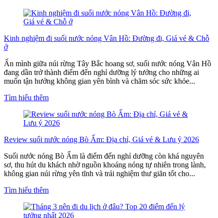
Kinh nghiệm đi suối nước nóng Vân Hồ: Đường đi, Giá vé & Chỗ
ở
Ẩn mình giữa núi rừng Tây Bắc hoang sơ, suối nước nóng Vân Hồ
đang dần trở thành điểm đến nghỉ dưỡng lý tưởng cho những ai
muốn tận hưởng không gian yên bình và chăm sóc sức khỏe...
Tìm hiểu thêm
Review suối nước nóng Bò Ấm: Địa chỉ, Giá vé & Lưu ý 2026
Suối nước nóng Bò Ấm là điểm đến nghỉ dưỡng còn khá nguyên
sơ, thu hút du khách nhờ nguồn khoáng nóng tự nhiên trong lành,
không gian núi rừng yên tĩnh và trải nghiệm thư giãn tốt cho...
Tìm hiểu thêm