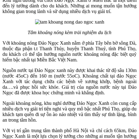
Khu nghỉ dưỡng vui chơi Đảo Ngọc Xanh ở Miền Bắc là một điểm
đến lý tưởng dành cho du khách. Những ai mong muốn tận hưởng
không gian trong lành và sử dụng nhiều dịch vụ giải trí.
Tắm khoáng nóng kèm trải nghiệm du lịch
Với khoáng nóng Đảo Ngọc Xanh nằm ở phía Tây bên bờ sông Đà,
thuộc địa phận t.t Thanh Thủy, huyện Thanh Thuỷ, tỉnh Phú Thọ,
du khách có thể tận hưởng nguồn nước khoáng nóng đặc biệt quý
hiếm bậc nhất tại Miền Bắc Việt Nam.
Nguồn nước tại Đảo Ngọc xanh này được khai thác từ độ sâu 130m
(nước 45oC) đến 160 m (nước 55oC). Khoáng chất tại đảo Ngọc
Xanh với tác dụng chữa các bệnh về xương khớp, bệnh ngoài
da….và phục hồi sức khỏe. Giá trị của nguồn nước này tại Đảo
Ngọc đã được khoa học chứng minh và khẳng định.
Ngoài khoáng nóng, khu nghỉ dưỡng Đảo Ngọc Xanh còn cung cấp
nhiều dịch vụ giải trí tiện nghi và quy mô bậc nhất Phú Thọ, giúp du
khách tạm quên đi sự ồn ào náo nhiệt và tìm thấy sự tĩnh lặng, bình
an trong tâm hồn.
Với vị trí gần trung tâm thành phố Hà Nội và chỉ cách 65km, Đảo
Ngọc Xanh là một lựa chọn lý tưởng cho những ai muốn tận hưởng