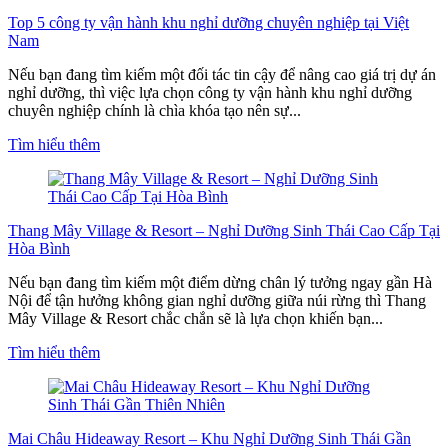
Top 5 công ty vận hành khu nghỉ dưỡng chuyên nghiệp tại Việt
Nam
Nếu bạn đang tìm kiếm một đối tác tin cậy để nâng cao giá trị dự án
nghỉ dưỡng, thì việc lựa chọn công ty vận hành khu nghỉ dưỡng
chuyên nghiệp chính là chìa khóa tạo nên sự...
Tìm hiểu thêm
Thang Mây Village & Resort – Nghỉ Dưỡng Sinh Thái Cao Cấp Tại
Hòa Bình
Nếu bạn đang tìm kiếm một điểm dừng chân lý tưởng ngay gần Hà
Nội để tận hưởng không gian nghỉ dưỡng giữa núi rừng thì Thang
Mây Village & Resort chắc chắn sẽ là lựa chọn khiến bạn...
Tìm hiểu thêm
Mai Châu Hideaway Resort – Khu Nghỉ Dưỡng Sinh Thái Gần