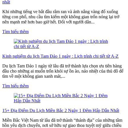
nhất
Khi những tiếng ve bắt đầu râm ran và ánh nắng vàng đổ xuống
từng con phố, nhu cầu tìm kiếm một không gian trốn nóng lại trở
nên mạnh mẽ hơn bao giờ hết. Đối với người dân...
Tìm hiểu thêm
Kinh nghiệm du lịch Tam Đảo 1 ngày : Lịch trình chi tiết từ A-Z
Du lịch Tam Đảo 1 ngày từ lâu đã trở thành lựa chọn ưu tiên hàng
đầu cho những ai muốn trốn khỏi sự ồn ào, náo nhiệt của thủ đô để
tìm về một không gian xanh mát,...
Tìm hiểu thêm
15+ Địa Điểm Du Lịch Miền Bắc 2 Ngày 1 Đêm Hấp Dẫn Nhất
Miền Bắc Việt Nam từ lâu đã trở thành “thánh địa” của những tâm
hồn yêu dịch chuyển, nơi sở hữu sự giao thoa tuyệt mỹ giữa chiều