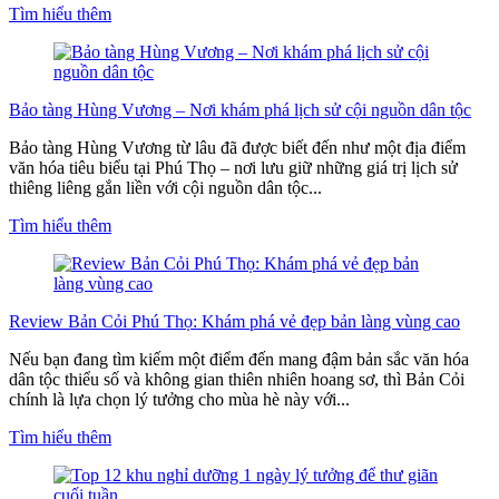
Tìm hiểu thêm
Bảo tàng Hùng Vương – Nơi khám phá lịch sử cội nguồn dân tộc
Bảo tàng Hùng Vương từ lâu đã được biết đến như một địa điểm
văn hóa tiêu biểu tại Phú Thọ – nơi lưu giữ những giá trị lịch sử
thiêng liêng gắn liền với cội nguồn dân tộc...
Tìm hiểu thêm
Review Bản Cỏi Phú Thọ: Khám phá vẻ đẹp bản làng vùng cao
Nếu bạn đang tìm kiếm một điểm đến mang đậm bản sắc văn hóa
dân tộc thiểu số và không gian thiên nhiên hoang sơ, thì Bản Cỏi
chính là lựa chọn lý tưởng cho mùa hè này với...
Tìm hiểu thêm