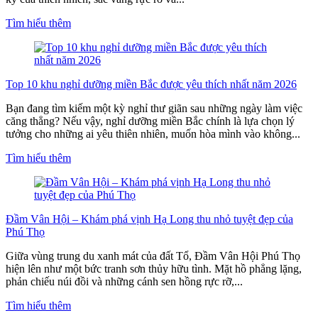
Tìm hiểu thêm
Top 10 khu nghỉ dưỡng miền Bắc được yêu thích nhất năm 2026
Bạn đang tìm kiếm một kỳ nghỉ thư giãn sau những ngày làm việc
căng thẳng? Nếu vậy, nghỉ dưỡng miền Bắc chính là lựa chọn lý
tưởng cho những ai yêu thiên nhiên, muốn hòa mình vào không...
Tìm hiểu thêm
Đầm Vân Hội – Khám phá vịnh Hạ Long thu nhỏ tuyệt đẹp của
Phú Thọ
Giữa vùng trung du xanh mát của đất Tổ, Đầm Vân Hội Phú Thọ
hiện lên như một bức tranh sơn thủy hữu tình. Mặt hồ phẳng lặng,
phản chiếu núi đồi và những cánh sen hồng rực rỡ,...
Tìm hiểu thêm