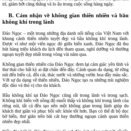
trí, giảm bớt căng thẳng và lo âu trong cuộc sống hàng ngày.
B. Cảm nhận về không gian thiên nhiên và bầu
không khí trong lành
Đảo Ngọc – một trong những địa danh nổi tiếng của Việt Nam với
khung cảnh thiên nhiên tuyệt đẹp và bầu không khí trong lành.
Được ví như một viên ngọc đỏ giữa biển xanh, Đảo Ngọc đã thu
hút hàng triệu khách du lịch đến tham quan, nghỉ dưỡng và thưởng
ngoạn tuyệt đẹp nhất trong vòng vài năm qua.
Không gian thiên nhiên của Đảo Ngọc đem lại cảm giác yên tĩnh và
thư thái cho bất kỳ ai đặt chân đến đây. Cảnh quan đa dạng, từ rừng
núi đến biển cả, đồi cát, thác nước và những vườn hoa đầy màu sắc.
Với sự đa dạng về thiên nhiên, Đảo Ngọc tạo ra những trải nghiệm
độc đáo và thú vị cho du khách.
Bầu không khí tại Đảo Ngọc cũng rất trong lành và trong sạch.
Không khí biển với nồng độ muối thấp và không khí trong lành của
rừng núi, tất cả đều tạo nên một không gian trong lành giúp du
khách thư giãn và phục hồi sức khỏe tốt hơn. Bạn có thể đi bộ dọc
bờ biển, thư giãn trên bãi cát hay thưởng ngoạn cảnh quan thiên
nhiên đẹp nhất.