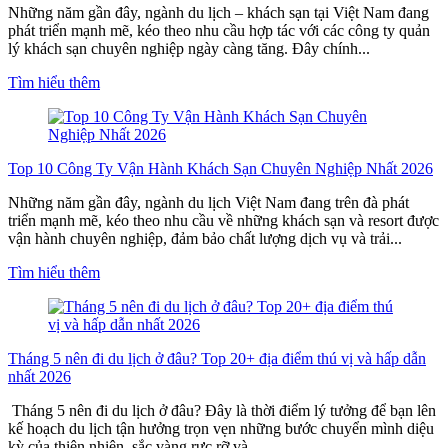
Những năm gần đây, ngành du lịch – khách sạn tại Việt Nam đang
phát triển mạnh mẽ, kéo theo nhu cầu hợp tác với các công ty quản
lý khách sạn chuyên nghiệp ngày càng tăng. Đây chính...
Tìm hiểu thêm
Top 10 Công Ty Vận Hành Khách Sạn Chuyên Nghiệp Nhất 2026
Những năm gần đây, ngành du lịch Việt Nam đang trên đà phát
triển mạnh mẽ, kéo theo nhu cầu về những khách sạn và resort được
vận hành chuyên nghiệp, đảm bảo chất lượng dịch vụ và trải...
Tìm hiểu thêm
Tháng 5 nên đi du lịch ở đâu? Top 20+ địa điểm thú vị và hấp dẫn
nhất 2026
Tháng 5 nên đi du lịch ở đâu? Đây là thời điểm lý tưởng để bạn lên
kế hoạch du lịch tận hưởng trọn vẹn những bước chuyển mình diệu
kỳ của thiên nhiên, sắc vàng rực rỡ và...