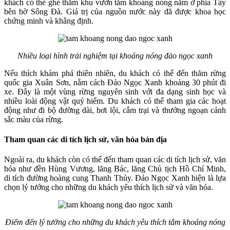
khách có thể ghé thăm khu vườn tắm khoáng nóng nằm ở phía Tây
bên bờ Sông Đà. Giá trị của nguồn nước này đã được khoa học
chứng minh và khẳng định.
Nhiều loại hình trải nghiệm tại khoáng nóng đảo ngọc xanh
Nếu thích khám phá thiên nhiên, du khách có thể đến thăm rừng
quốc gia Xuân Sơn, nằm cách Đảo Ngọc Xanh khoảng 30 phút đi
xe. Đây là một vùng rừng nguyên sinh với đa dạng sinh học và
nhiều loài động vật quý hiếm. Du khách có thể tham gia các hoạt
động như đi bộ đường dài, bơi lội, cắm trại và thưởng ngoạn cảnh
sắc màu của rừng.
Tham quan các di tích lịch sử, văn hóa bản địa
Ngoài ra, du khách còn có thể đến tham quan các di tích lịch sử, văn
hóa như đền Hùng Vương, lăng Bác, lăng Chủ tịch Hồ Chí Minh,
di tích đường hoàng cung Thanh Thủy. Đảo Ngọc Xanh hiện là lựa
chọn lý tưởng cho những du khách yêu thích lịch sử và văn hóa.
Điểm đến lý tưởng cho những du khách yêu thích tắm khoáng nóng