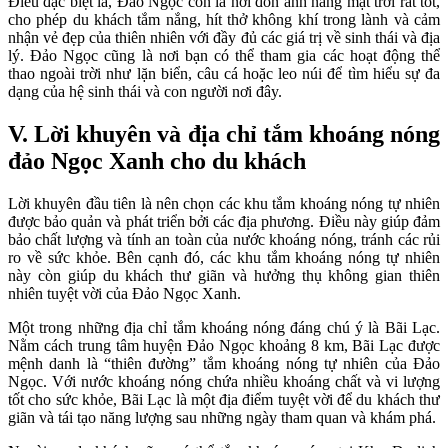
Điều đặc biệt là, Đảo Ngọc còn là nơi đón ánh nắng mặt trời rất tốt,
cho phép du khách tắm nắng, hít thở không khí trong lành và cảm
nhận vẻ đẹp của thiên nhiên với đầy đủ các giá trị về sinh thái và địa
lý. Đảo Ngọc cũng là nơi bạn có thể tham gia các hoạt động thể
thao ngoài trời như lặn biển, câu cá hoặc leo núi để tìm hiểu sự đa
dạng của hệ sinh thái và con người nơi đây.
V. Lời khuyên và địa chỉ tắm khoáng nóng
đảo Ngọc Xanh cho du khách
Lời khuyên đầu tiên là nên chọn các khu tắm khoáng nóng tự nhiên
được bảo quản và phát triển bởi các địa phương. Điều này giúp đảm
bảo chất lượng và tính an toàn của nước khoáng nóng, tránh các rủi
ro về sức khỏe. Bên cạnh đó, các khu tắm khoáng nóng tự nhiên
này còn giúp du khách thư giãn và hưởng thụ không gian thiên
nhiên tuyệt vời của Đảo Ngọc Xanh.
Một trong những địa chỉ tắm khoáng nóng đáng chú ý là Bãi Lạc.
Nằm cách trung tâm huyện Đảo Ngọc khoảng 8 km, Bãi Lạc được
mệnh danh là “thiên đường” tắm khoáng nóng tự nhiên của Đảo
Ngọc. Với nước khoáng nóng chứa nhiều khoáng chất và vi lượng
tốt cho sức khỏe, Bãi Lạc là một địa điểm tuyệt vời để du khách thư
giãn và tái tạo năng lượng sau những ngày tham quan và khám phá.